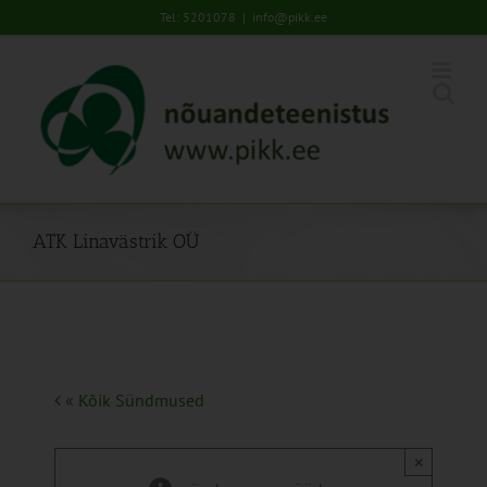
Skip
Tel: 5201078
|
info@pikk.ee
to
content
ATK Linavästrik OÜ
« Kõik Sündmused
×