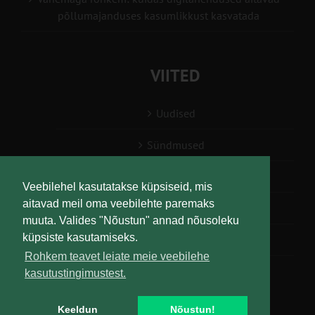
põllumajanduses kasumlikkust kasvatada
VIITED
Uudised
Sündmused
Konsulent, nõustaja
Veebilehel kasutatakse küpsiseid, mis
aitavad meil oma veebilehte paremaks
Teabesalv
muuta. Valides "Nõustun" annad nõusoleku
küpsiste kasutamiseks.
Liitu uudiskirjaga
Rohkem teavet leiate meie veebilehe
kasutustingimustest.
Keeldun
Nõustun!