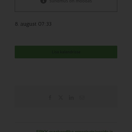
sündmus on möödas
8. august 07:33
Lisa kalendrisse
Facebook
X
LinkedIn
Email
EPKK maakondlike organisatsioonide ja