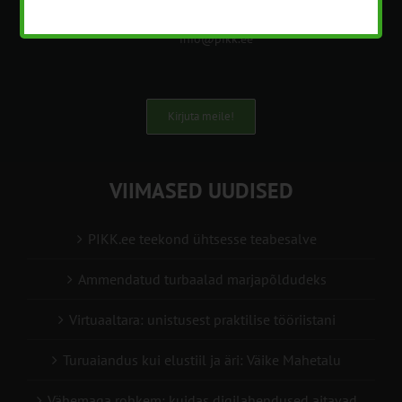
+372 5201078
info@pikk.ee
Kirjuta meile!
VIIMASED UUDISED
PIKK.ee teekond ühtsesse teabesalve
Ammendatud turbaalad marjapõldudeks
Virtuaaltara: unistusest praktilise tööriistani
Turuaiandus kui elustiil ja äri: Väike Mahetalu
Vähemaga rohkem: kuidas digilahendused aitavad