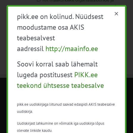
põllumajandusgruppi juhatuse ühine nõupidamine
Maa-ametis Tallinnas
pikk.ee on kolinud. Nüüdsest
moodustame osa AKIS
teabesalvest
aadressil
http://maainfo.ee
Soovi korral saab lähemalt
lugeda postitusest
PIKK.ee
teekond ühtsesse teabesalve
METK NÕUANDETEENISTUS
pikk.ee uudiskirjaga liitunud saavad edaspidi AKIS teabesalve
Nõuandeteenistuse nimetuse alt
uudiskirja.
korraldatalse põllu- ja maamajanduslikke
Uudiskirjast lahkumine on võimalik iga uudiskirja lõpus
nõustamisteenuseid.
olevate linkide kaudu.