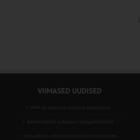
VIIMASED UUDISED
PIKK.ee teekond ühtsesse teabesalve
Ammendatud turbaalad marjapõldudeks
Virtuaaltara: unistusest praktilise tööriistani