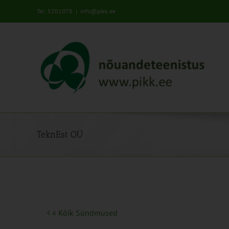
Skip
Tel: 5201078
|
info@pikk.ee
to
content
TeknEst OÜ
« Kõik Sündmused