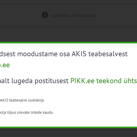
sündmus on möödas
üdsest moodustame osa AKIS teabesalvest
o.ee
Lisa kalendrisse
alt lugeda postitusest
PIKK.ee teekond ühts
 AKIS teabesalve uudiskirja.
irja lõpus olevate linkide kaudu.