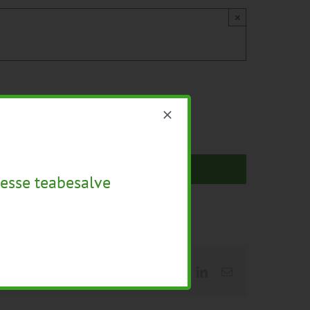
×
esse teabesalve
Facebook
X
LinkedIn
Email