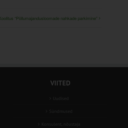
Koolitus “Põllumajandusloomade nahkade parkimine”
VIITED
Uudised
Sündmused
Konsulent, nõustaja