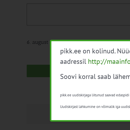
6. august 17:25
pikk.ee on kolinud. Nü
aadressil
http://maainf
Soovi korral saab lähem
pikk.ee uudiskirjaga liitunud saavad edaspidi
Uudiskirjast lahkumine on võimalik iga uudisk