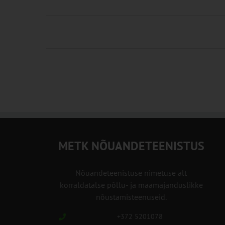
METK NÕUANDETEENISTUS
Nõuandeteenistuse nimetuse alt
korraldatalse põllu- ja maamajanduslikke
nõustamisteenuseid.
+372 5201078