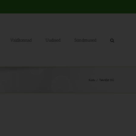
Valdkonnad
Uudised
Sündmused
Kodu
TeknEst OÜ