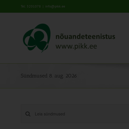
Skip
Tel: 5201078
|
info@pikk.ee
to
content
Sündmused 8. aug. 2026
Sündmused
Enter
Keyword.
Search