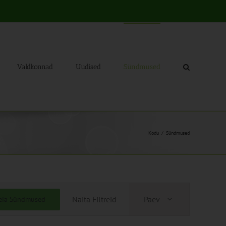
Valdkonnad
Uudised
Sündmused
Kodu
Sündmused
Sündmus
Näita Filtreid
Päev
eia Sündmused
Views
Navigation