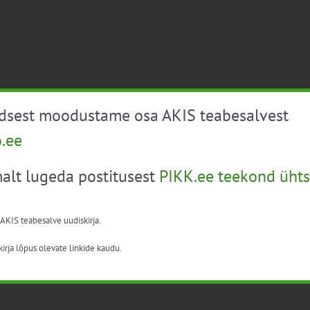
ündmused scheduled for 1. aug. 2023. Vaata üle
järgmised sündm
üdsest moodustame osa AKIS teabesalvest
o.ee
alt lugeda postitusest
PIKK.ee teekond ühts
 AKIS teabesalve uudiskirja.
irja lõpus olevate linkide kaudu.