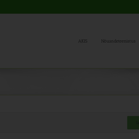
AKIS
Nõuandeteenistus
L