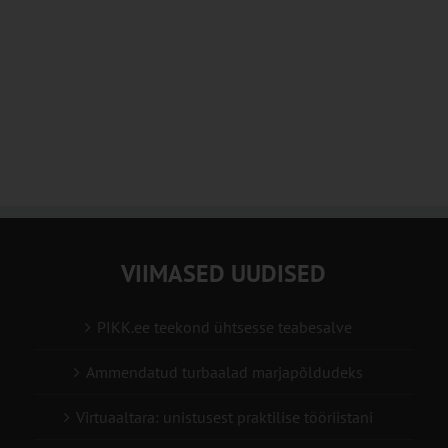
VIIMASED UUDISED
PIKK.ee teekond ühtsesse teabesalve
Ammendatud turbaalad marjapõldudeks
Virtuaaltara: unistusest praktilise tööriistani