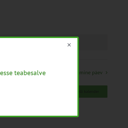
used
.
esse teabesalve
Järgmine päev
Telli kalender