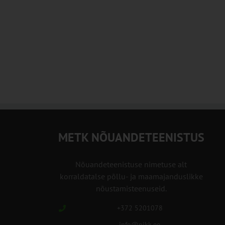
METK NÕUANDETEENISTUS
Nõuandeteenistuse nimetuse alt
korraldatalse põllu- ja maamajanduslikke
nõustamisteenuseid.
+372 5201078
info@pikk.ee