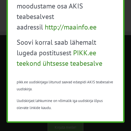
moodustame osa AKIS
teabesalvest
aadressil
http://maainfo.ee
Soovi korral saab lähemalt
METK NÕUANDETEENISTUS
lugeda postitusest
PIKK.ee
teekond ühtsesse teabesalve
Nõuandeteenistuse nimetuse alt
korraldatalse põllu- ja maamajanduslikke
nõustamisteenuseid.
pikk.ee uudiskirjaga liitunud saavad edaspidi AKIS teabesalve
uudiskirja.
+372 5201078
Uudiskirjast lahkumine on võimalik iga uudiskirja lõpus
info@pikk.ee
olevate linkide kaudu.
Kirjuta meile!