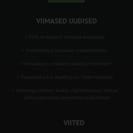
VIIMASED UUDISED
PIKK.ee teekond ühtsesse teabesalve
Ammendatud turbaalad marjapõldudeks
Virtuaaltara: unistusest praktilise tööriistani
Turuaiandus kui elustiil ja äri: Väike Mahetalu
Vähemaga rohkem: kuidas digilahendused aitavad
põllumajanduses kasumlikkust kasvatada
VIITED