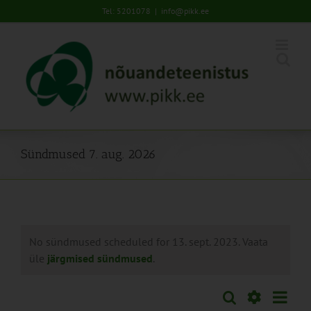
Skip
Tel: 5201078
|
info@pikk.ee
to
content
Sündmused 7. aug. 2026
No sündmused scheduled for 13. sept. 2023. Vaata
üle
järgmised sündmused
.
Sünd
Otsi
Sündmused
Päev
Views