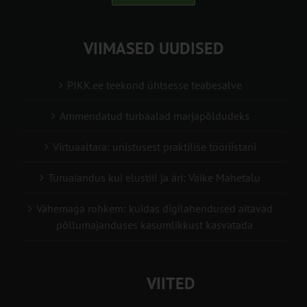
VIIMASED UUDISED
PIKK.ee teekond ühtsesse teabesalve
Ammendatud turbaalad marjapõldudeks
Virtuaaltara: unistusest praktilise tööriistani
Turuaiandus kui elustiil ja äri: Väike Mahetalu
Vähemaga rohkem: kuidas digilahendused aitavad
põllumajanduses kasumlikkust kasvatada
VIITED