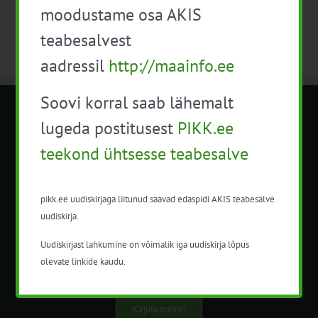
moodustame osa AKIS
teabesalvest
aadressil
http://maainfo.ee
Soovi korral saab lähemalt
METK NÕUANDETEENISTUS
lugeda postitusest
PIKK.ee
teekond ühtsesse teabesalve
Nõuandeteenistuse nimetuse alt
korraldatalse põllu- ja maamajanduslikke
nõustamisteenuseid.
pikk.ee uudiskirjaga liitunud saavad edaspidi AKIS teabesalve
uudiskirja.
+372 5201078
Uudiskirjast lahkumine on võimalik iga uudiskirja lõpus
info@pikk.ee
olevate linkide kaudu.
Kirjuta meile!