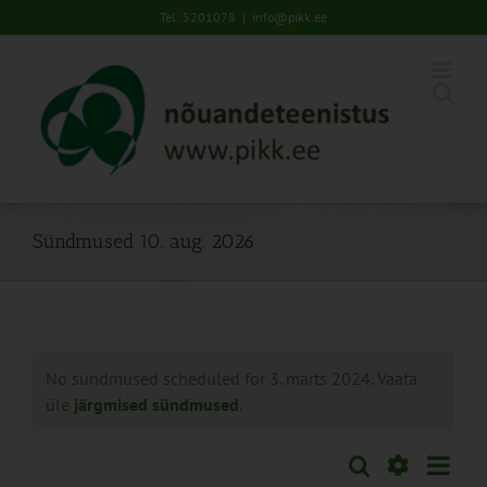
Skip
Tel: 5201078
|
info@pikk.ee
to
content
Sündmused 10. aug. 2026
No sündmused scheduled for 3. märts 2024. Vaata
üle
järgmised sündmused
.
Sünd
Otsi
Sündmused
Päev
Views