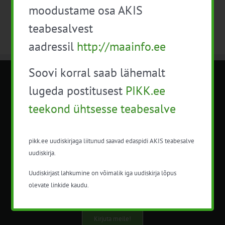
moodustame osa AKIS
teabesalvest
aadressil
http://maainfo.ee
Soovi korral saab lähemalt
METK NÕUANDETEENISTUS
lugeda postitusest
PIKK.ee
teekond ühtsesse teabesalve
Nõuandeteenistuse nimetuse alt
korraldatalse põllu- ja maamajanduslikke
nõustamisteenuseid.
pikk.ee uudiskirjaga liitunud saavad edaspidi AKIS teabesalve
uudiskirja.
+372 5201078
Uudiskirjast lahkumine on võimalik iga uudiskirja lõpus
info@pikk.ee
olevate linkide kaudu.
Kirjuta meile!