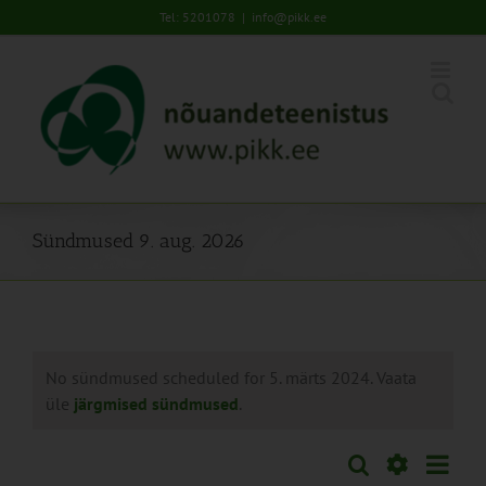
Skip
Tel: 5201078
|
info@pikk.ee
to
content
Sündmused 9. aug. 2026
No sündmused scheduled for 5. märts 2024. Vaata
üle
järgmised sündmused
.
Sünd
Otsi
Sündmused
Päev
Views