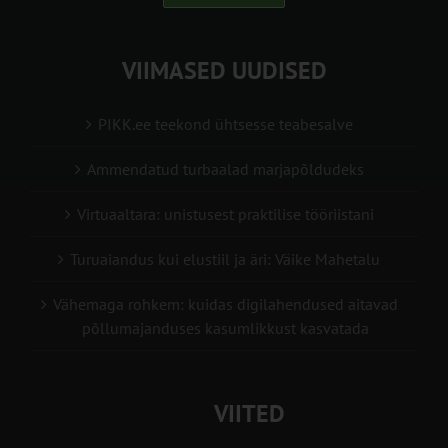
VIIMASED UUDISED
PIKK.ee teekond ühtsesse teabesalve
Ammendatud turbaalad marjapõldudeks
Virtuaaltara: unistusest praktilise tööriistani
Turuaiandus kui elustiil ja äri: Väike Mahetalu
Vähemaga rohkem: kuidas digilahendused aitavad
põllumajanduses kasumlikkust kasvatada
VIITED