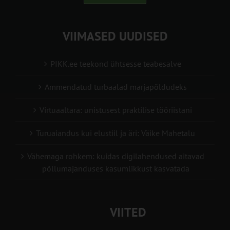
VIIMASED UUDISED
PIKK.ee teekond ühtsesse teabesalve
Ammendatud turbaalad marjapõldudeks
Virtuaaltara: unistusest praktilise tööriistani
Turuaiandus kui elustiil ja äri: Väike Mahetalu
Vähemaga rohkem: kuidas digilahendused aitavad
põllumajanduses kasumlikkust kasvatada
VIITED