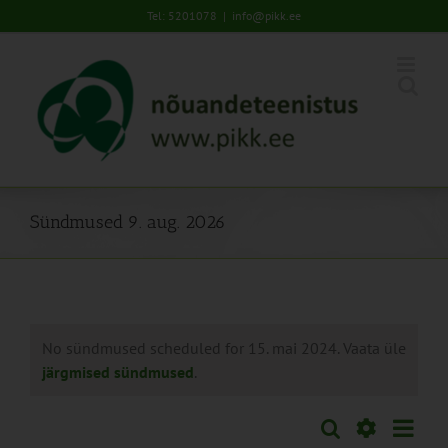
Skip
Tel: 5201078
|
info@pikk.ee
to
content
Sündmused 9. aug. 2026
No sündmused scheduled for 15. mai 2024. Vaata üle
järgmised sündmused
.
Sünd
Otsi
Sündmused
Päev
Views