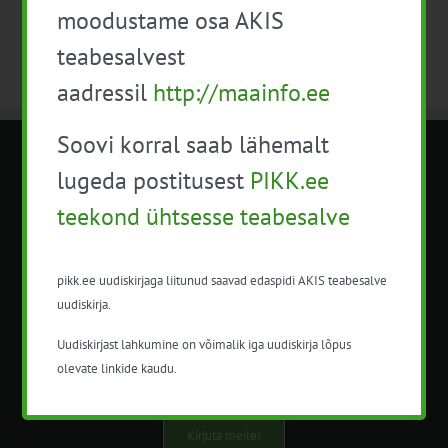
moodustame osa AKIS
teabesalvest
aadressil
http://maainfo.ee
Soovi korral saab lähemalt
METK NÕUANDETEENISTUS
lugeda postitusest
PIKK.ee
teekond ühtsesse teabesalve
Nõuandeteenistuse nimetuse alt
korraldatalse põllu- ja maamajanduslikke
nõustamisteenuseid.
pikk.ee uudiskirjaga liitunud saavad edaspidi AKIS teabesalve
uudiskirja.
+372 5201078
Uudiskirjast lahkumine on võimalik iga uudiskirja lõpus
info@pikk.ee
olevate linkide kaudu.
Kirjuta meile!