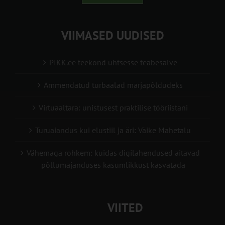
VIIMASED UUDISED
PIKK.ee teekond ühtsesse teabesalve
Ammendatud turbaalad marjapõldudeks
Virtuaaltara: unistusest praktilise tööriistani
Turuaiandus kui elustiil ja äri: Väike Mahetalu
Vähemaga rohkem: kuidas digilahendused aitavad
põllumajanduses kasumlikkust kasvatada
VIITED