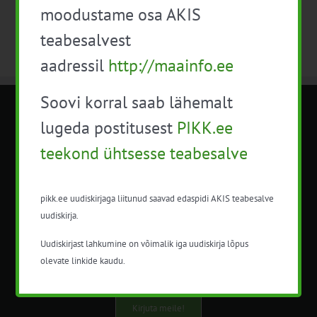
moodustame osa AKIS
teabesalvest
aadressil
http://maainfo.ee
Soovi korral saab lähemalt
METK NÕUANDETEENISTUS
lugeda postitusest
PIKK.ee
teekond ühtsesse teabesalve
Nõuandeteenistuse nimetuse alt
korraldatalse põllu- ja maamajanduslikke
nõustamisteenuseid.
pikk.ee uudiskirjaga liitunud saavad edaspidi AKIS teabesalve
uudiskirja.
+372 5201078
Uudiskirjast lahkumine on võimalik iga uudiskirja lõpus
info@pikk.ee
olevate linkide kaudu.
Kirjuta meile!