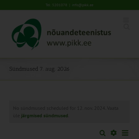
Skip
Tel: 5201078
|
info@pikk.ee
to
content
Sündmused 7. aug. 2026
No sündmused scheduled for 12. nov. 2024. Vaata
üle
järgmised sündmused
.
Sünd
Otsi
Sündmused
Päev
Views