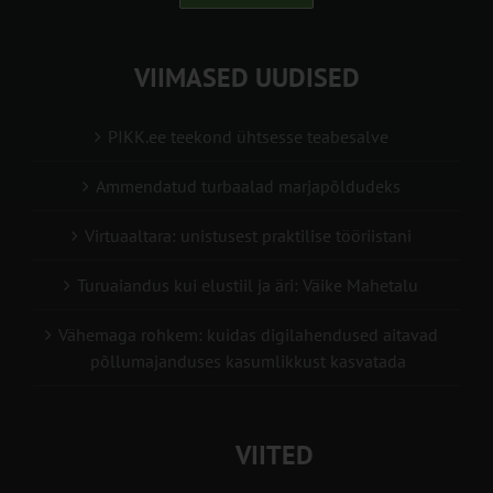
VIIMASED UUDISED
PIKK.ee teekond ühtsesse teabesalve
Ammendatud turbaalad marjapõldudeks
Virtuaaltara: unistusest praktilise tööriistani
Turuaiandus kui elustiil ja äri: Väike Mahetalu
Vähemaga rohkem: kuidas digilahendused aitavad
põllumajanduses kasumlikkust kasvatada
VIITED