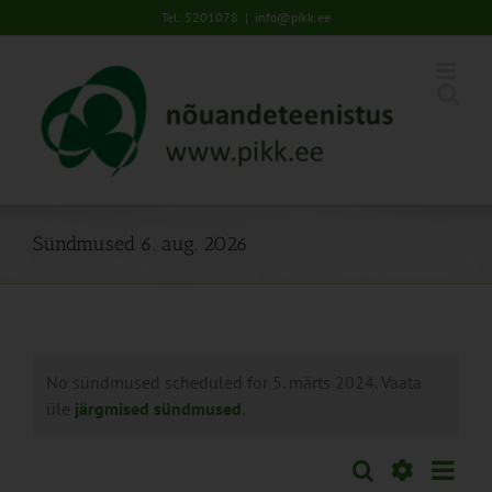
Skip
Tel: 5201078
|
info@pikk.ee
to
content
Sündmused 6. aug. 2026
No sündmused scheduled for 5. märts 2024. Vaata
üle
järgmised sündmused
.
Sünd
Otsi
Sündmused
Päev
Views