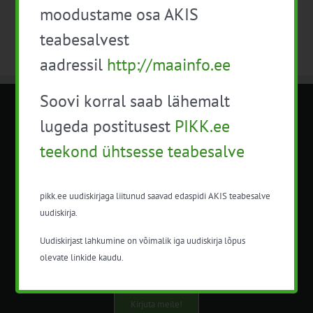
moodustame osa AKIS
teabesalvest
aadressil
http://maainfo.ee
Soovi korral saab lähemalt
METK NÕUANDETEENISTUS
lugeda postitusest
PIKK.ee
teekond ühtsesse teabesalve
Nõuandeteenistuse nimetuse alt
korraldatalse põllu- ja maamajanduslikke
nõustamisteenuseid.
pikk.ee uudiskirjaga liitunud saavad edaspidi AKIS teabesalve
uudiskirja.
+372 5201078
Uudiskirjast lahkumine on võimalik iga uudiskirja lõpus
info@pikk.ee
olevate linkide kaudu.
Kirjuta meile!