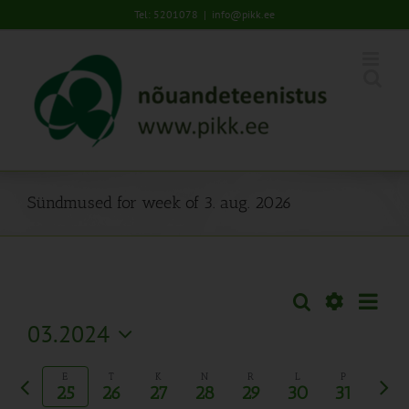
Skip
Tel: 5201078
|
info@pikk.ee
to
content
Sündmused for week of 3. aug. 2026
Sünd
Otsi
Sündmused
Nädal
Views
Näita
03.2024
Search
Naviga
Filtreid
Vali
and
Eelmine
Järg
kuupäev.
E
T
K
N
R
L
P
Views
25
26
27
28
29
30
31
nädal
näda