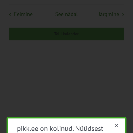
Navigation
Eelmine
See nädal
Järgmine
Telli kalender
pikk.ee on kolinud. Nüüdsest