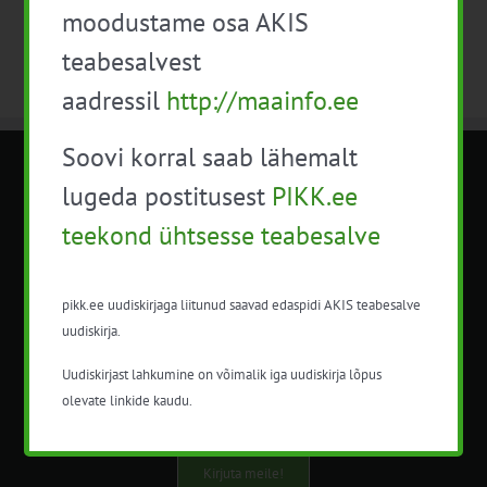
moodustame osa AKIS
teabesalvest
aadressil
http://maainfo.ee
Soovi korral saab lähemalt
METK NÕUANDETEENISTUS
lugeda postitusest
PIKK.ee
teekond ühtsesse teabesalve
Nõuandeteenistuse nimetuse alt
korraldatalse põllu- ja maamajanduslikke
nõustamisteenuseid.
pikk.ee uudiskirjaga liitunud saavad edaspidi AKIS teabesalve
uudiskirja.
+372 5201078
Uudiskirjast lahkumine on võimalik iga uudiskirja lõpus
info@pikk.ee
olevate linkide kaudu.
Kirjuta meile!