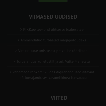
VIIMASED UUDISED
PIKK.ee teekond ühtsesse teabesalve
Ammendatud turbaalad marjapõldudeks
Virtuaaltara: unistusest praktilise tööriistani
Turuaiandus kui elustiil ja äri: Väike Mahetalu
Vähemaga rohkem: kuidas digilahendused aitavad
põllumajanduses kasumlikkust kasvatada
VIITED