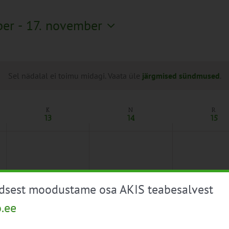
ber
 - 
17. november
Sel nädalal ei toimu midagi. Vaata üle
järgmised sündmused
.
K
N
R
13
14
15
üdsest moodustame osa AKIS teabesalvest
o.ee