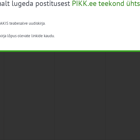
alt lugeda postitusest
PIKK.ee teekond ühts
 AKIS teabesalve uudiskirja.
irja lõpus olevate linkide kaudu.