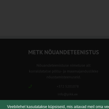
14:00
15:00
16:00
17:00
METK NÕUANDETEENISTUS
18:00
Nõuandeteenistuse nimetuse alt
19:00
korraldatalse põllu- ja maamajanduslikke
nõustamisteenuseid.
20:00
+372 5201078
21:00
info@pikk.ee
22:00
Veebilehel kasutatakse küpsiseid, mis aitavad meil oma v