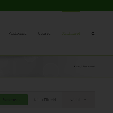
Valdkonnad
Uudised
Sündmused
Kodu
Sündmused
Sündmus
Näita Filtreid
Nädal
ia Sündmused
Views
Navigation