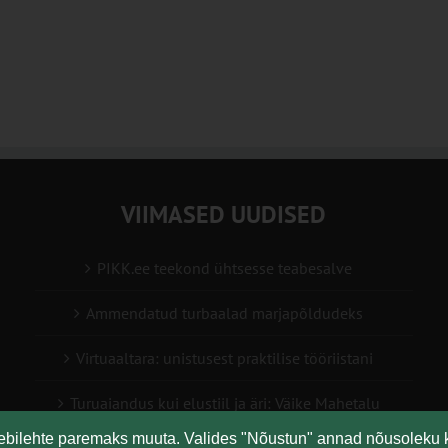
VIIMASED UUDISED
PIKK.ee teekond ühtsesse teabesalve
Ammendatud turbaalad marjapõldudeks
Virtuaaltara: unistusest praktilise tööriistani
Turuaiandus kui elustiil ja äri: Väike Mahetalu
eebilehte paremaks muuta. Valides "Nõustun" annad nõusoleku 
Vähemaga rohkem: kuidas digilahendused aitavad