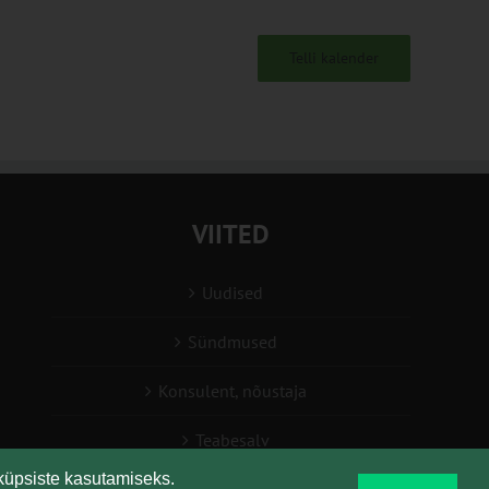
Telli kalender
VIITED
Uudised
Sündmused
Konsulent, nõustaja
Teabesalv
küpsiste kasutamiseks.
Liitu uudiskirjaga