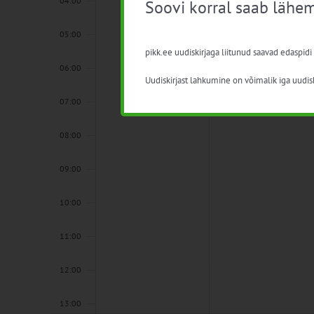
04:00
Soovi korral saab lähem
05:00
pikk.ee uudiskirjaga liitunud saavad edaspidi
06:00
Uudiskirjast lahkumine on võimalik iga uudisk
07:00
08:00
09:00
10:00
11:00
12:00
13:00