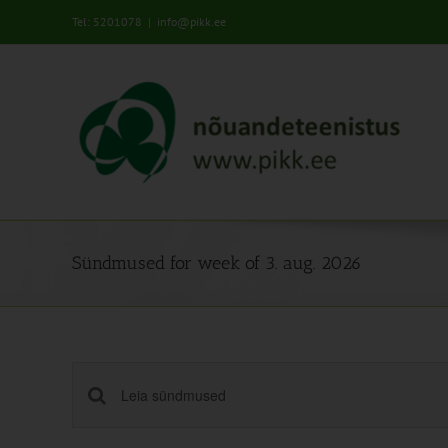
Skip
Tel: 5201078
|
info@pikk.ee
to
content
Sündmused for week of 3. aug. 2026
Sündmused
Enter
Keyword.
Search