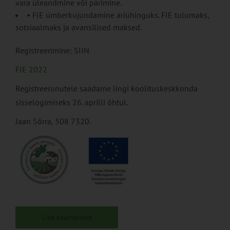
vara üleandmine või pärimine.
•
FIE ümberkujundamine äriühinguks. FIE tulumaks,
sotsiaalmaks ja avansilised maksed.
Registreerimine: SIIN
FIE 2022
Registreerunutele saadame lingi koolituskeskkonda
sisselogimiseks 26. aprilli õhtul.
Jaan Sõrra, 508 7320.
Lisa kalendrisse