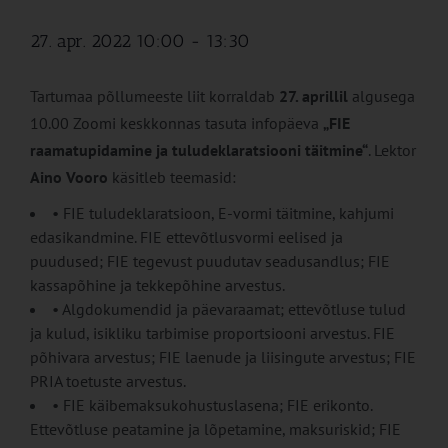
27. apr. 2022 10:00
-
13:30
Tartumaa põllumeeste liit korraldab
27. aprillil
algusega
10.00 Zoomi keskkonnas tasuta infopäeva
„FIE
raamatupidamine ja tuludeklaratsiooni täitmine“
. Lektor
Aino Vooro
käsitleb teemasid:
•
FIE tuludeklaratsioon, E-vormi täitmine, kahjumi
edasikandmine. FIE ettevõtlusvormi eelised ja
puudused; FIE tegevust puudutav seadusandlus; FIE
kassapõhine ja tekkepõhine arvestus.
•
Algdokumendid ja päevaraamat; ettevõtluse tulud
ja kulud, isikliku tarbimise proportsiooni arvestus. FIE
põhivara arvestus; FIE laenude ja liisingute arvestus; FIE
PRIA toetuste arvestus.
•
FIE käibemaksukohustuslasena; FIE erikonto.
Ettevõtluse peatamine ja lõpetamine, maksuriskid; FIE