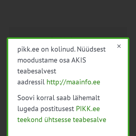
Facebook
X
LinkedIn
Email
pikk.ee on kolinud. Nüüdsest
moodustame osa AKIS
teabesalvest
Tootjate pindala- ja
FIE raamatupidamine ja
aadressil
http://maainfo.ee
loomatoetuste infopäev
maksustamine ning
(Virumaa)
pindalatoetuste taotlemine
Soovi korral saab lähemalt
lugeda postitusest
PIKK.ee
teekond ühtsesse teabesalve