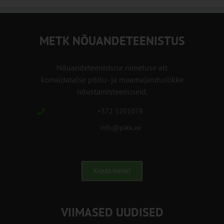
METK NÕUANDETEENISTUS
Nõuandeteenistuse nimetuse alt
korraldatalse põllu- ja maamajanduslikke
nõustamisteenuseid.
+372 5201078
info@pikk.ee
Kirjuta meile!
VIIMASED UUDISED