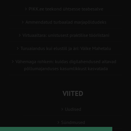
PIKK.ee teekond ühtsesse teabesalve
Ammendatud turbaalad marjapõldudeks
Virtuaaltara: unistusest praktilise tööriistani
Turuaiandus kui elustiil ja äri: Väike Mahetalu
Vähemaga rohkem: kuidas digilahendused aitavad
põllumajanduses kasumlikkust kasvatada
VIITED
Uudised
Sündmused