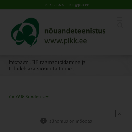
Skip
Tel: 5201078
|
info@pikk.ee
to
content
Infopäev „FIE raamatupidamine ja
tuludeklaratsiooni täitmine“.
« Kõik Sündmused
×
sündmus on möödas