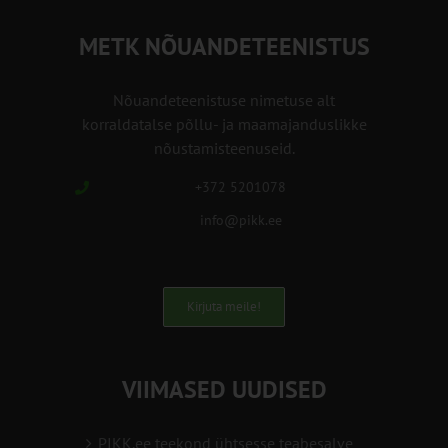
METK NÕUANDETEENISTUS
Nõuandeteenistuse nimetuse alt
korraldatalse põllu- ja maamajanduslikke
nõustamisteenuseid.
+372 5201078
info@pikk.ee
Kirjuta meile!
VIIMASED UUDISED
PIKK.ee teekond ühtsesse teabesalve