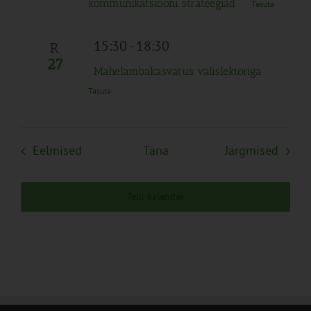
kommunikatsiooni strateegiad”
Tasuta
15:30
-
18:30
R
27
Mahelambakasvatus välislektoriga
Tasuta
Sündmused
Sünd
Eelmised
Täna
Järgmised
Telli kalender