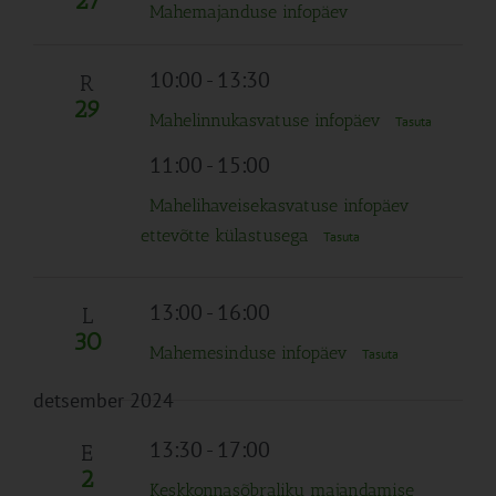
27
Mahemajanduse infopäev
10:00
-
13:30
R
29
Mahelinnukasvatuse infopäev
Tasuta
11:00
-
15:00
Mahelihaveisekasvatuse infopäev
ettevõtte külastusega
Tasuta
13:00
-
16:00
L
30
Mahemesinduse infopäev
Tasuta
detsember 2024
13:30
-
17:00
E
2
Keskkonnasõbraliku majandamise