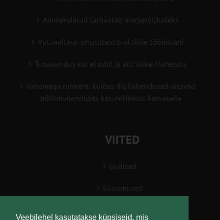
Ammendatud turbaalad marjapõldudeks
Virtuaaltara: unistusest praktilise tööriistani
Turuaiandus kui elustiil ja äri: Väike Mahetalu
Vähemaga rohkem: kuidas digilahendused aitavad
põllumajanduses kasumlikkust kasvatada
VIITED
Uudised
Sündmused
Konsulent, nõustaja
Veebilehel kasutatakse küpsiseid, mis