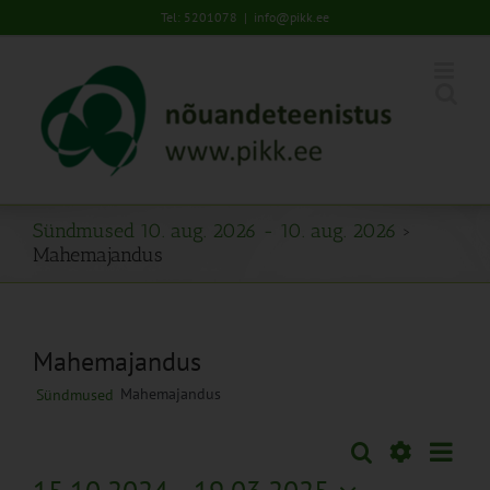
Skip
Tel: 5201078
|
info@pikk.ee
to
content
Sündmused 10. aug. 2026 - 10. aug. 2026
›
Mahemajandus
Mahemajandus
Mahemajandus
Sündmused
Sünd
Otsi
Sündmused
Lühiva
Views
Näita