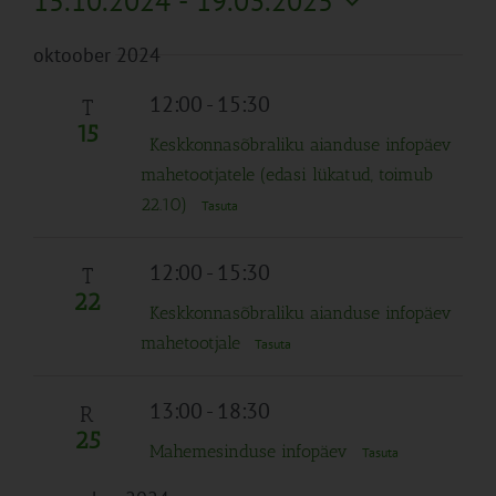
15.10.2024
 - 
19.03.2025
Search
Naviga
Filtreid
Vali
and
oktoober 2024
kuupäev.
Views
Navigation
12:00
-
15:30
T
15
Keskkonnasõbraliku aianduse infopäev
mahetootjatele (edasi lükatud, toimub
22.10)
Tasuta
12:00
-
15:30
T
22
Keskkonnasõbraliku aianduse infopäev
mahetootjale
Tasuta
13:00
-
18:30
R
25
Mahemesinduse infopäev
Tasuta