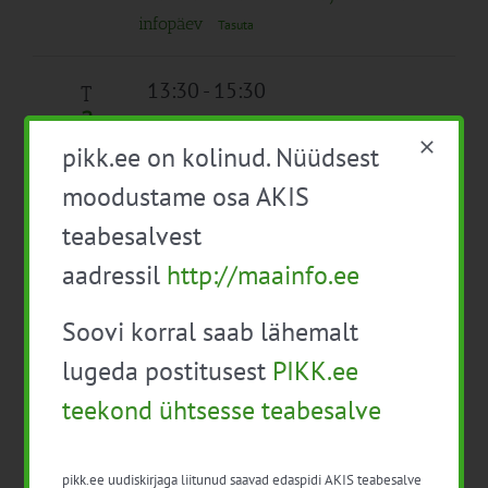
infopäev
Tasuta
13:30
-
15:30
T
3
EPKK infopäev veebis: “Vahekultuurid
pikk.ee on kolinud. Nüüdsest
mullaviljakuse parandamisel”
Tasuta
moodustame osa AKIS
11:00
-
13:30
K
teabesalvest
4
Mahemajanduse infopäev
aadressil
http://maainfo.ee
Tasuta
Soovi korral saab lähemalt
14:00
-
17:30
N
5
lugeda postitusest
PIKK.ee
Mahetaimekasvatuse infopäev
välislektoriga I
teekond ühtsesse teabesalve
Tasuta
14:00
-
17:30
R
pikk.ee uudiskirjaga liitunud saavad edaspidi AKIS teabesalve