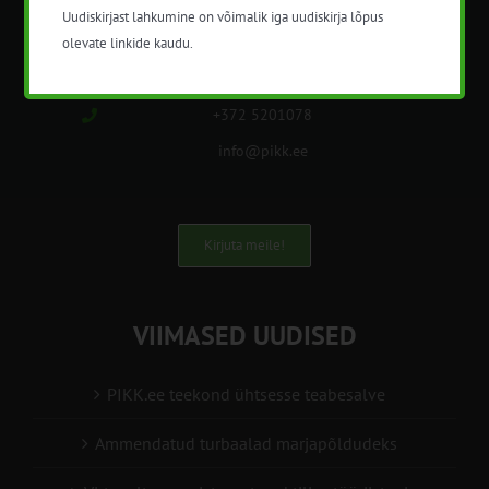
Uudiskirjast lahkumine on võimalik iga uudiskirja lõpus
Nõuandeteenistuse nimetuse alt
olevate linkide kaudu.
korraldatalse põllu- ja maamajanduslikke
nõustamisteenuseid.
+372 5201078
info@pikk.ee
Kirjuta meile!
VIIMASED UUDISED
PIKK.ee teekond ühtsesse teabesalve
Ammendatud turbaalad marjapõldudeks