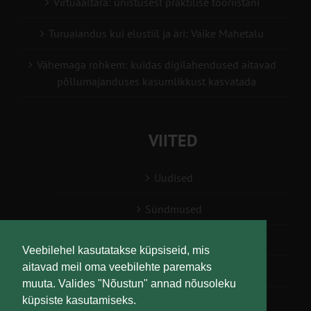
Virtuaaltara: unistusest praktilise tööriistani
Turuaiandus kui elustiil ja äri: Väike Mahetalu
Vähemaga rohkem: kuidas digilahendused aitavad
põllumajanduses kasumlikkust kasvatada
VIITED
Uudised
Sündmused
Konsulent, nõustaja
Veebilehel kasutatakse küpsiseid, mis
aitavad meil oma veebilehte paremaks
Teabesalv
muuta. Valides "Nõustun" annad nõusoleku
küpsiste kasutamiseks.
Liitu uudiskirjaga