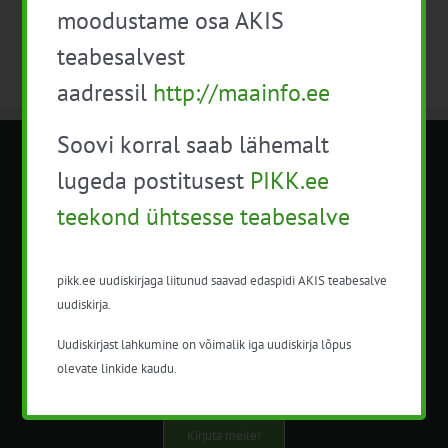
moodustame osa AKIS
teabesalvest
aadressil
http://maainfo.ee
Soovi korral saab lähemalt
METK NÕUANDETEENISTUS
lugeda postitusest
PIKK.ee
teekond ühtsesse teabesalve
Nõuandeteenistuse nimetuse alt
korraldatalse põllu- ja maamajanduslikke
nõustamisteenuseid.
pikk.ee uudiskirjaga liitunud saavad edaspidi AKIS teabesalve
uudiskirja.
+372 5201078
Uudiskirjast lahkumine on võimalik iga uudiskirja lõpus
info@pikk.ee
olevate linkide kaudu.
Kirjuta meile!