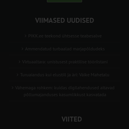
VIIMASED UUDISED
PIKK.ee teekond ühtsesse teabesalve
Ammendatud turbaalad marjapõldudeks
Virtuaaltara: unistusest praktilise tööriistani
Turuaiandus kui elustiil ja äri: Väike Mahetalu
Vähemaga rohkem: kuidas digilahendused aitavad
põllumajanduses kasumlikkust kasvatada
VIITED