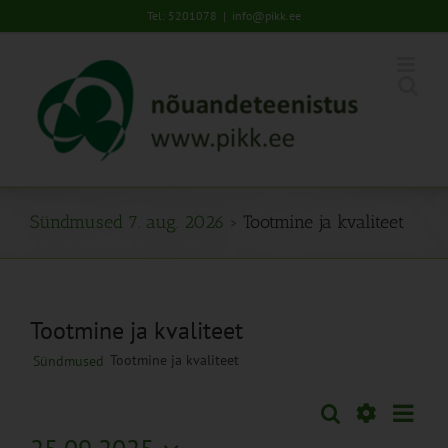
Skip
Tel: 5201078
|
info@pikk.ee
to
content
Sündmused 7. aug. 2026
› Tootmine ja kvaliteet
Tootmine ja kvaliteet
Tootmine ja kvaliteet
Sündmused
Sünd
Otsi
Sündmused
Päev
Views
Näita