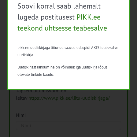
Soovi korral saab lähemalt
Arhiiv
lugeda postitusest
PIKK.ee
teekond ühtsesse teabesalve
pikk.ee uudiskirjaga liitunud saavad edaspidi AKIS teabesalve
Pikk.ee uudiskirjaga liitumine.
uudiskirja.
Uudiskirjast lahkumine on võimalik iga uudiskirja lõpus
Isikuandmeid töötleme vastavalt
Isikuandmete
olevate linkide kaudu.
töötlemise põhimõtetele
Täpsem liitumisvorm on
leitav
https://www.pikk.ee/liitu-uudiskirjaga/
Nimi