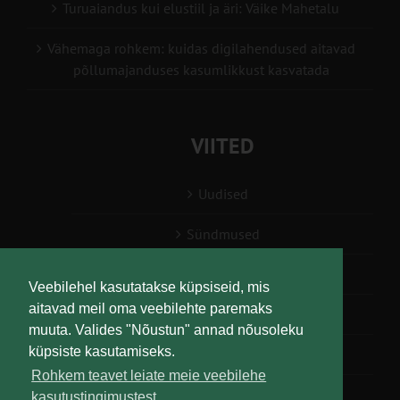
Turuaiandus kui elustiil ja äri: Väike Mahetalu
Vähemaga rohkem: kuidas digilahendused aitavad
põllumajanduses kasumlikkust kasvatada
VIITED
Uudised
Sündmused
Konsulent, nõustaja
Veebilehel kasutatakse küpsiseid, mis
aitavad meil oma veebilehte paremaks
Teabesalv
muuta. Valides "Nõustun" annad nõusoleku
küpsiste kasutamiseks.
Liitu uudiskirjaga
Rohkem teavet leiate meie veebilehe
kasutustingimustest.