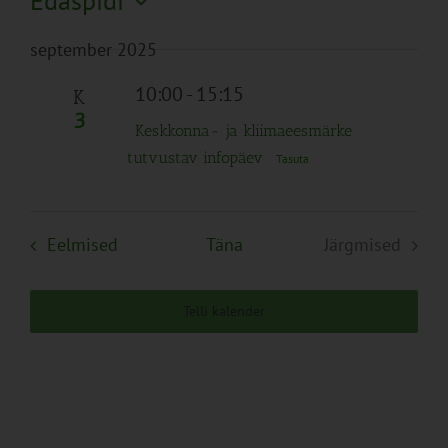
Edaspidi
Search
Naviga
Filtreid
Vali
and
september 2025
kuupäev.
Views
Navigation
10:00
-
15:15
K
3
Keskkonna- ja kliimaeesmärke
tutvustav infopäev
Tasuta
Sündmused
Eelmised
Täna
Järgmised
Sündmuse
Telli kalender