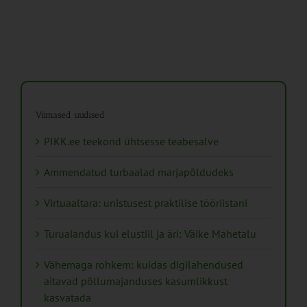
Viimased uudised
PIKK.ee teekond ühtsesse teabesalve
Ammendatud turbaalad marjapõldudeks
Virtuaaltara: unistusest praktilise tööriistani
Turuaiandus kui elustiil ja äri: Väike Mahetalu
Vähemaga rohkem: kuidas digilahendused
aitavad põllumajanduses kasumlikkust
kasvatada