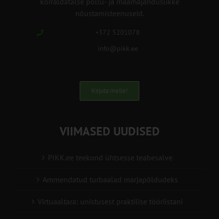
korraldatalse põllu- ja maamajanduslikke
nõustamisteenuseid.
+372 5201078
info@pikk.ee
Kirjuta meile!
VIIMASED UUDISED
PIKK.ee teekond ühtsesse teabesalve
Ammendatud turbaalad marjapõldudeks
Virtuaaltara: unistusest praktilise tööriistani