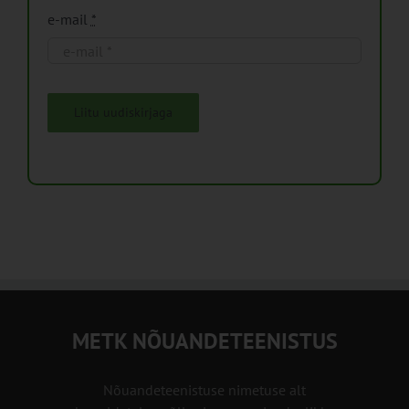
e-mail
*
Liitu uudiskirjaga
METK NÕUANDETEENISTUS
Nõuandeteenistuse nimetuse alt