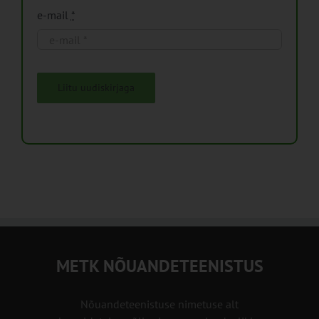
e-mail
*
Liitu uudiskirjaga
METK NÕUANDETEENISTUS
Nõuandeteenistuse nimetuse alt