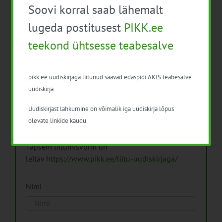
Soovi korral saab lähemalt
Arhiiv
lugeda postitusest
PIKK.ee
teekond ühtsesse teabesalve
pikk.ee uudiskirjaga liitunud saavad edaspidi AKIS teabesalve
Pikk.ee uudiskirjaga liitumine.
uudiskirja.
Uudiskirjast lahkumine on võimalik iga uudiskirja lõpus
Isikuandmeid töötleme vastavalt
Isikuandmete
olevate linkide kaudu.
töötlemise põhimõtetele
Täpsem liitumisvorm on
leitav
https://www.pikk.ee/liitu-uudiskirjaga/
Nimi