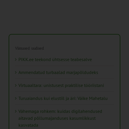
Viimased uudised
PIKK.ee teekond ühtsesse teabesalve
Ammendatud turbaalad marjapõldudeks
Virtuaaltara: unistusest praktilise tööriistani
Turuaiandus kui elustiil ja äri: Väike Mahetalu
Vähemaga rohkem: kuidas digilahendused
aitavad põllumajanduses kasumlikkust
kasvatada