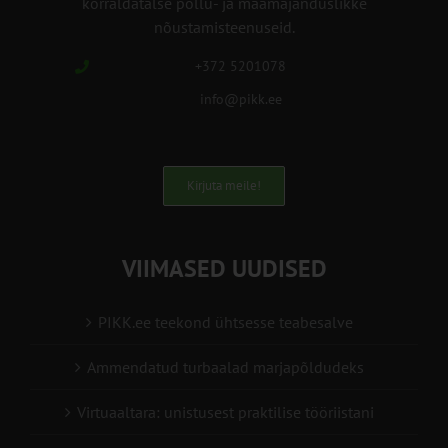
korraldatalse põllu- ja maamajanduslikke
nõustamisteenuseid.
+372 5201078
info@pikk.ee
Kirjuta meile!
VIIMASED UUDISED
PIKK.ee teekond ühtsesse teabesalve
Ammendatud turbaalad marjapõldudeks
Virtuaaltara: unistusest praktilise tööriistani