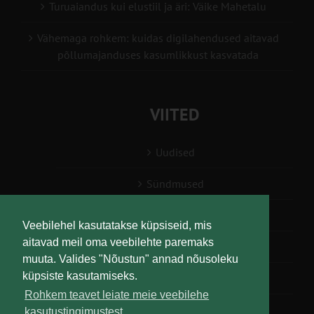
Turuaiandus kui elustiil ja äri: Väike Mahetalu
Vähemaga rohkem: kuidas digilahendused aitavad
põllumajanduses kasumlikkust kasvatada
VIITED
Uudised
Sündmused
Konsulent, nõustaja
Veebilehel kasutatakse küpsiseid, mis
aitavad meil oma veebilehte paremaks
Teabesalv
muuta. Valides "Nõustun" annad nõusoleku
küpsiste kasutamiseks.
Liitu uudiskirjaga
Rohkem teavet leiate meie veebilehe
kasutustingimustest.