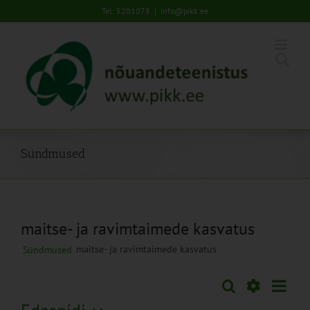
Skip
Tel: 5201078
|
info@pikk.ee
to
content
Sündmused
maitse- ja ravimtaimede kasvatus
maitse- ja ravimtaimede kasvatus
Sündmused
Sünd
Otsi
Sündmused
Lühiva
Views
Näita