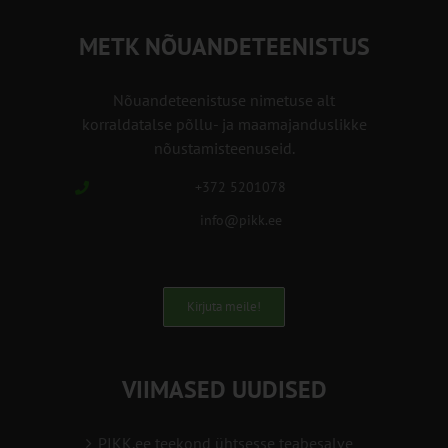
METK NÕUANDETEENISTUS
Nõuandeteenistuse nimetuse alt
korraldatalse põllu- ja maamajanduslikke
nõustamisteenuseid.
+372 5201078
info@pikk.ee
Kirjuta meile!
VIIMASED UUDISED
PIKK.ee teekond ühtsesse teabesalve