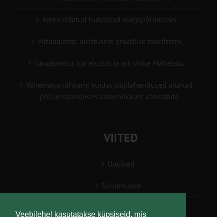
Ammendatud turbaalad marjapõldudeks
Virtuaaltara: unistusest praktilise tööriistani
Turuaiandus kui elustiil ja äri: Väike Mahetalu
Vähemaga rohkem: kuidas digilahendused aitavad
põllumajanduses kasumlikkust kasvatada
VIITED
Uudised
Sündmused
Konsulent, nõustaja
Veebilehel kasutatakse küpsiseid, mis