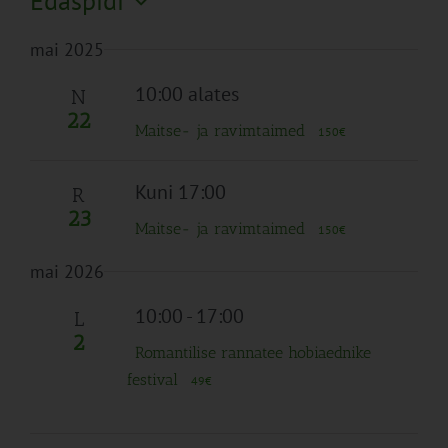
Edaspidi
Search
Naviga
Filtreid
Vali
and
mai 2025
kuupäev.
Views
Navigation
10:00 alates
N
22
Maitse- ja ravimtaimed
150€
Kuni 17:00
R
23
Maitse- ja ravimtaimed
150€
mai 2026
10:00
-
17:00
L
2
Romantilise rannatee hobiaednike
festival
49€