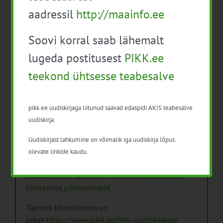
aadressil
http://maainfo.ee
Soovi korral saab lähemalt
lugeda postitusest
PIKK.ee
Arhiiv
teekond ühtsesse teabesalve
Arhiiv
pikk.ee uudiskirjaga liitunud saavad edaspidi AKIS teabesalve
uudiskirja.
Uudiskirjast lahkumine on võimalik iga uudiskirja lõpus
Pikk.ee uudiskirjaga liitumine.
olevate linkide kaudu.
Isikuandmeid töötleme vastavalt
Isikuandmete
töötlemise põhimõtetele
Täpsem liitumisvorm on
leitav
https://www.pikk.ee/liitu-uudiskirjaga/