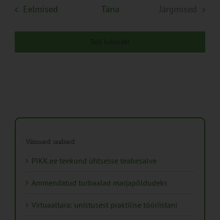
Sündmused
Eelmised
Täna
Järgmised
Sündmuse
Telli kalender
Viimased uudised
PIKK.ee teekond ühtsesse teabesalve
Ammendatud turbaalad marjapõldudeks
Virtuaaltara: unistusest praktilise tööriistani