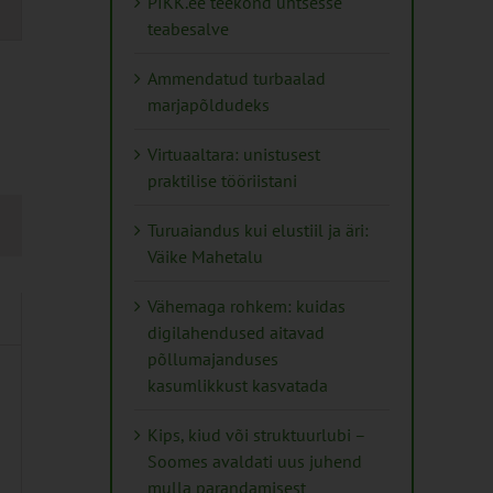
PIKK.ee teekond ühtsesse
teabesalve
tion
Ammendatud turbaalad
marjapõldudeks
Virtuaaltara: unistusest
praktilise tööriistani
Turuaiandus kui elustiil ja äri:
Väike Mahetalu
Vähemaga rohkem: kuidas
digilahendused aitavad
põllumajanduses
kasumlikkust kasvatada
Kips, kiud või struktuurlubi –
Soomes avaldati uus juhend
mulla parandamisest