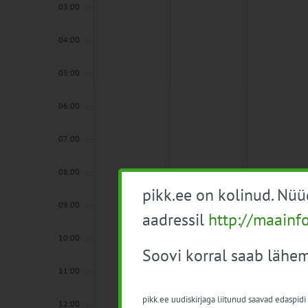
03:00
04:00
05:00
06:00
07:00
08:00
pikk.ee on kolinud. Nü
09:00
aadressil
http://maainf
10:00
Soovi korral saab lähem
11:00
pikk.ee uudiskirjaga liitunud saavad edaspidi
12:00