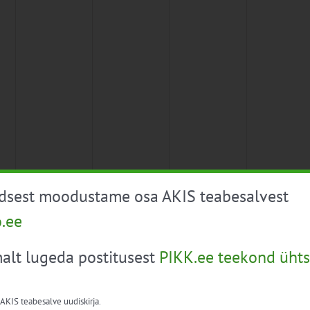
üdsest moodustame osa AKIS teabesalvest
o.ee
alt lugeda postitusest
PIKK.ee teekond ühts
 AKIS teabesalve uudiskirja.