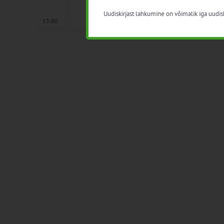
Uudiskirjast lahkumine on võimalik iga uudisk
13:00
14:00
15:00
16:00
17:00
18:00
19:00
20:00
21:00