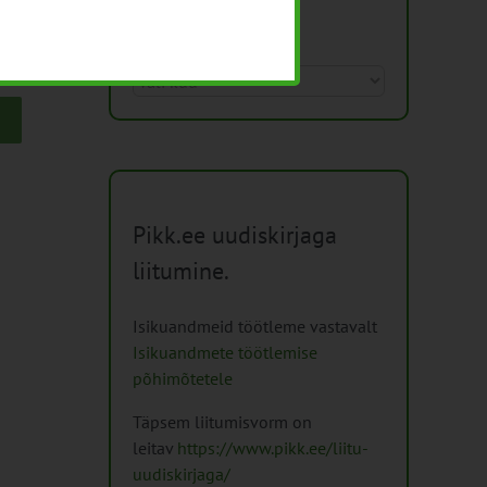
Arhiiv
Arhiiv
Pikk.ee uudiskirjaga
liitumine.
Isikuandmeid töötleme vastavalt
Isikuandmete töötlemise
põhimõtetele
Täpsem liitumisvorm on
leitav
https://www.pikk.ee/liitu-
uudiskirjaga/