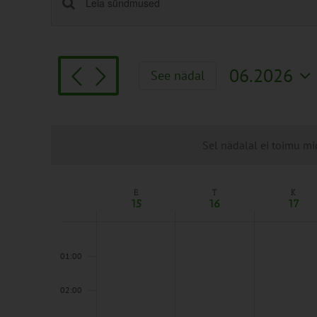
Sündmused
Enter
Keyword.
Search
Search
and
for
Views
06.2026
See nädal
Sündmused
Navigation
Vali
by
kuupäev.
Keyword.
Sel nädalal ei toimu mi
E
T
K
Week
15
16
17
of
Sündmused
00:00
01:00
02:00