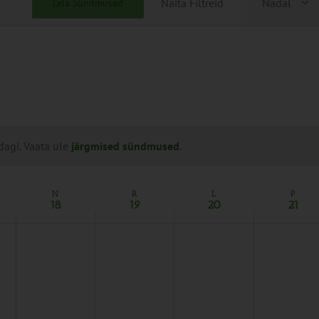
Näita Filtreid
Nädal
Leia Sündmused
Views
Naviga
dagi. Vaata üle
järgmised sündmused
.
N
R
L
P
18
19
20
21