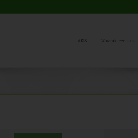
AKIS
Nõuandeteenistus
Sünd