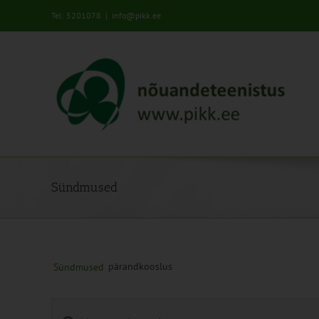
Skip
Tel: 5201078
|
info@pikk.ee
to
content
Sündmused
pärandkooslus
Sündmused