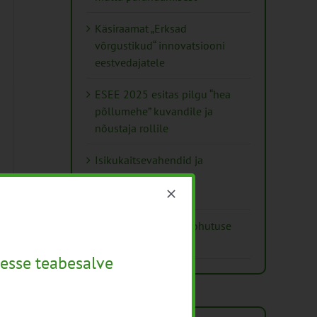
Käsiraamat „Erksad
võrgustikud“ innovatsiooni
eestvedajatele
ESEE 2025 esitas pilgu “hea
põllumehe” kuvandile ja
nõustaja rollile
Isikukaitsevahendid ja
ohutusnõuded
taimekaitsetöödel
Mida näitavad toiduohutuse
seirearuanded
esse teabesalve