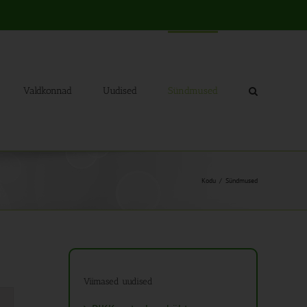
Valdkonnad
Uudised
Sündmused
Kodu
Sündmused
Viimased uudised
mus