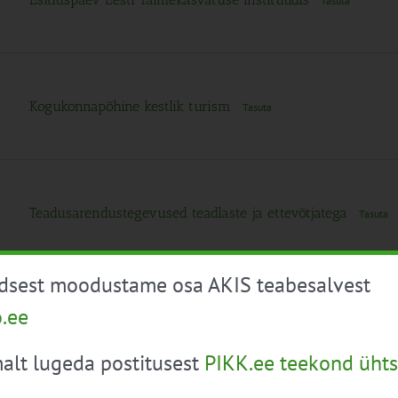
Tasuta
Kogukonnapõhine kestlik turism
Tasuta
Teadusarendustegevused teadlaste ja ettevõtjatega
Tasuta
üdsest moodustame osa AKIS teabesalvest
Konverents “Teadusinnovatsioon – see on
o.ee
meeskonnamäng eri tasanditel”
Tasuta
alt lugeda postitusest
PIKK.ee teekond ühts