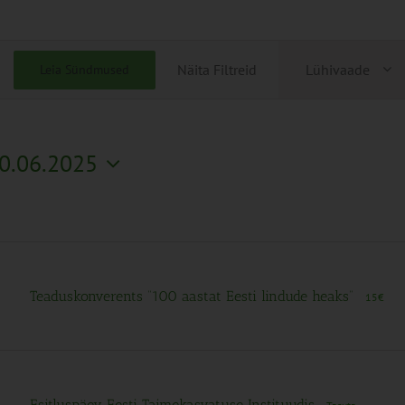
Sündmu
Näita Filtreid
Lühivaade
Leia Sündmused
Views
Navigati
0.06.2025
Teaduskonverents “100 aastat Eesti lindude heaks”
15€
Esitluspäev Eesti Taimekasvatuse Instituudis