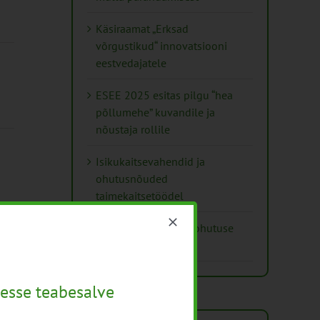
Käsiraamat „Erksad
võrgustikud“ innovatsiooni
eestvedajatele
ESEE 2025 esitas pilgu “hea
põllumehe” kuvandile ja
nõustaja rollile
Isikukaitsevahendid ja
ohutusnõuded
taimekaitsetöödel
Mida näitavad toiduohutuse
seirearuanded
esse teabesalve