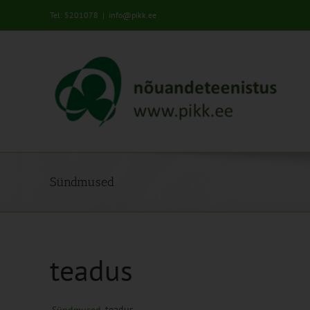
Skip
Tel: 5201078
|
info@pikk.ee
to
content
Sündmused
teadus
teadus