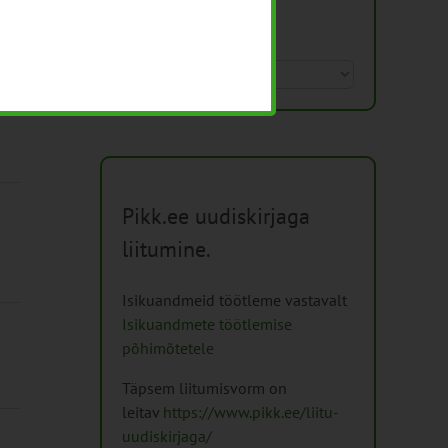
Arhiiv
Arhiiv
Pikk.ee uudiskirjaga
liitumine.
Isikuandmeid töötleme vastavalt
Isikuandmete töötlemise
põhimõtetele
Täpsem liitumisvorm on
leitav
https://www.pikk.ee/liitu-
uudiskirjaga/