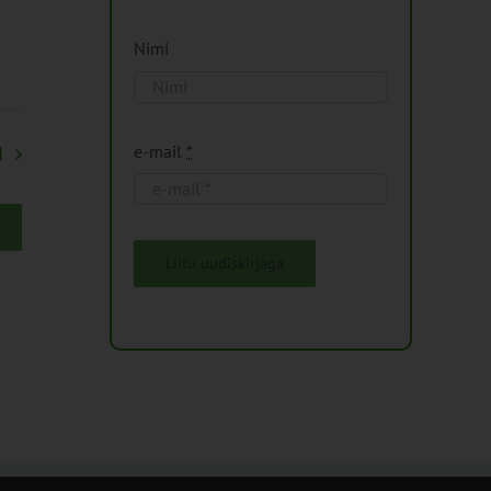
Nimi
e-mail
*
d
Liitu uudiskirjaga