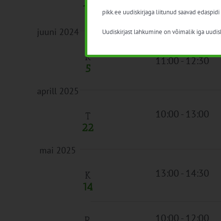
10:00
-
12:00
14
pikk.ee uudiskirjaga liitunud saavad edaspidi
juuni 2024
Uudiskirjast lahkumine on võimalik iga uudisk
K
11:00
-
12:30
5
aprill 2025
10:00
-
13:00
T
22
mai 2025
13:00
-
14:30
K
14
10:00
-
12:00
R