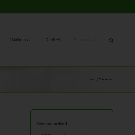
Valdkonnad
Uudised
Sündmused
Kodu
Sündmused
Viimased uudised