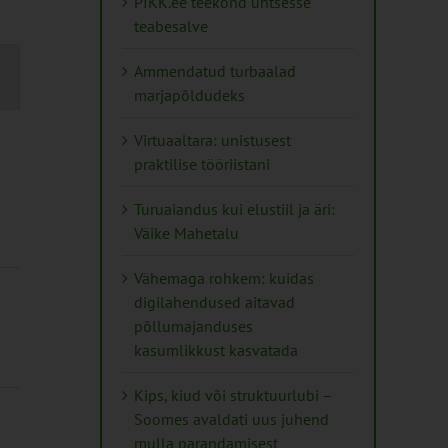
PIKK.ee teekond ühtsesse
teabesalve
s
Ammendatud turbaalad
marjapõldudeks
on
Virtuaaltara: unistusest
praktilise tööriistani
Turuaiandus kui elustiil ja äri:
Väike Mahetalu
Vähemaga rohkem: kuidas
digilahendused aitavad
põllumajanduses
kasumlikkust kasvatada
Kips, kiud või struktuurlubi –
Soomes avaldati uus juhend
mulla parandamisest