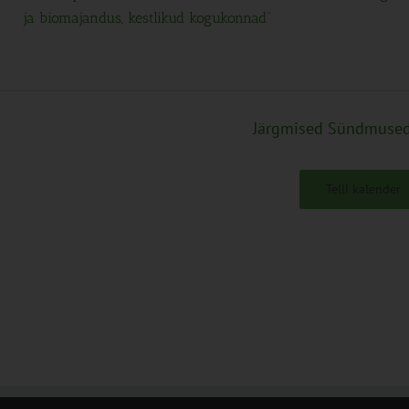
ja biomajandus, kestlikud kogukonnad“
Järgmised
Sündmuse
Telli kalender