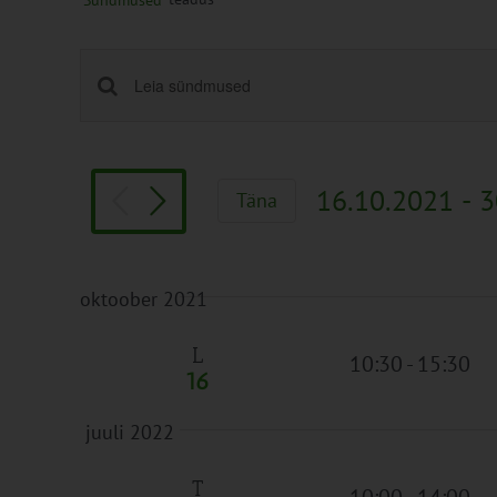
Sündmused
Sündmused
Enter
Keyword.
Search
Search
and
for
Views
16.10.2021
 - 
3
Täna
Sündmused
Navigation
Vali
by
kuupäev.
Keyword.
oktoober 2021
L
10:30
-
15:30
16
juuli 2022
T
10:00
-
14:00