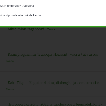
Ringbiomajanduse infoseminar
Tasuta
 AKIS teabesalve uudiskirja.
irja lõpus olevate linkide kaudu.
Mitte minu tagahoovi
Tasuta
Raamprogrammi “Euroopa Horisont” vooru tutvustus
Tasuta
Kairi Tilga – Kogukondadest, dialoogist ja demokraatiast
Tasuta
„Euroopa horisont“ 2025. a taotlusvooru teemadel:„Ring-