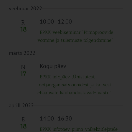
veebruar 2022
10:00
-
12:00
R
18
EPKK veebiseminar “Piimaproovide
võtmine ja tulemuste tõlgendamine”
märts 2022
Kogu päev
N
17
EPKK infopäev „Ühistutest,
tootjaorganisatsioonidest ja kaitsest
ebaausate kaubandustavade vastu“
aprill 2022
14:00
-
16:30
E
18
EPKK infopäev piima väikekäitlejatele