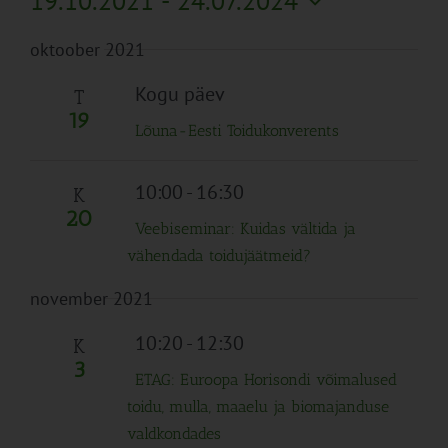
19.10.2021
 - 
24.07.2024
Search
Naviga
Filtreid
Vali
and
oktoober 2021
kuupäev.
Views
Navigation
Kogu päev
T
19
Lõuna-Eesti Toidukonverents
10:00
-
16:30
K
20
Veebiseminar: Kuidas vältida ja
vähendada toidujäätmeid?
november 2021
10:20
-
12:30
K
3
ETAG: Euroopa Horisondi võimalused
toidu, mulla, maaelu ja biomajanduse
valdkondades