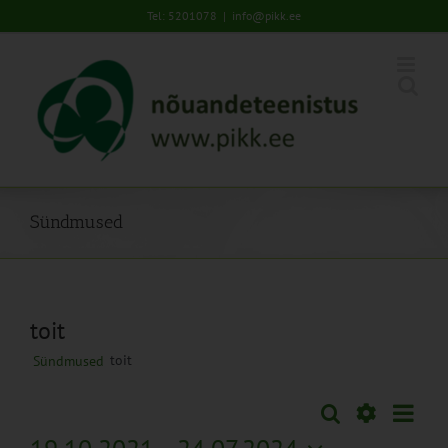
Skip
Tel: 5201078
|
info@pikk.ee
to
content
Sündmused
toit
toit
Sündmused
Sünd
Otsi
Sündmused
Lühiva
Views
Näita