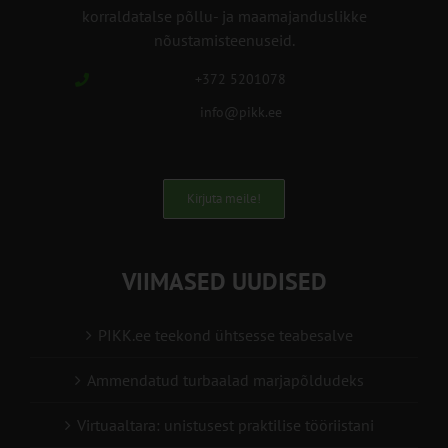
korraldatalse põllu- ja maamajanduslikke
nõustamisteenuseid.
+372 5201078
info@pikk.ee
Kirjuta meile!
VIIMASED UUDISED
PIKK.ee teekond ühtsesse teabesalve
Ammendatud turbaalad marjapõldudeks
Virtuaaltara: unistusest praktilise tööriistani