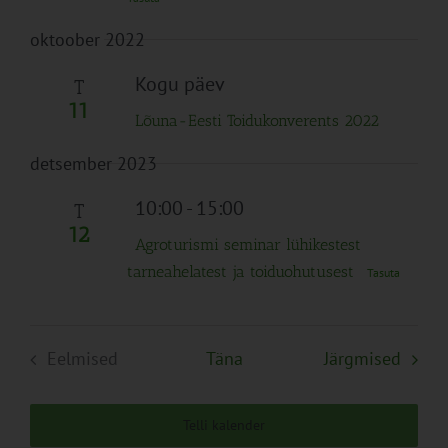
oktoober 2022
Kogu päev
T
11
Lõuna-Eesti Toidukonverents 2022
detsember 2023
10:00
-
15:00
T
12
Agroturismi seminar lühikestest
tarneahelatest ja toiduohutusest
Tasuta
Sünd
Eelmised
Täna
Järgmised
Sündmused
Telli kalender