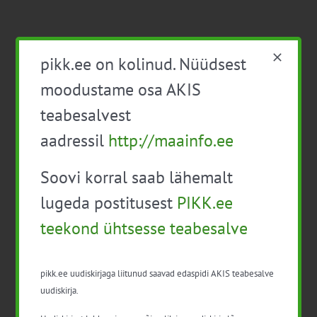
pikk.ee on kolinud. Nüüdsest
moodustame osa AKIS
teabesalvest
Viimased uudised
aadressil
http://maainfo.ee
PIKK.ee teekond ühtsesse teabesalve
Soovi korral saab lähemalt
Ammendatud turbaalad marjapõldudeks
lugeda postitusest
PIKK.ee
Virtuaaltara: unistusest praktilise tööriistani
teekond ühtsesse teabesalve
Turuaiandus kui elustiil ja äri: Väike Mahetalu
pikk.ee uudiskirjaga liitunud saavad edaspidi AKIS teabesalve
Vähemaga rohkem: kuidas digilahendused
uudiskirja.
aitavad põllumajanduses kasumlikkust
kasvatada