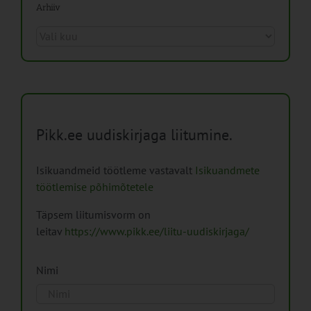
Arhiiv
Arhiiv
Pikk.ee uudiskirjaga liitumine.
Isikuandmeid töötleme vastavalt
Isikuandmete
töötlemise põhimõtetele
Täpsem liitumisvorm on
leitav
https://www.pikk.ee/liitu-uudiskirjaga/
Nimi