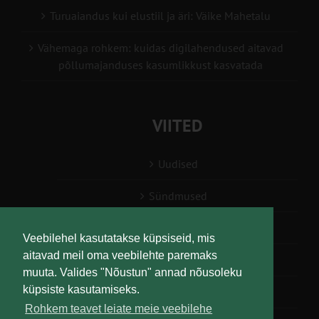
Turuaiandus kui elustiil ja äri: Väike Mahetalu
Vähemaga rohkem: kuidas digilahendused aitavad
põllumajanduses kasumlikkust kasvatada
VIITED
Uudised
Sündmused
Konsulent, nõustaja
Veebilehel kasutatakse küpsiseid, mis
aitavad meil oma veebilehte paremaks
Teabesalv
muuta. Valides "Nõustun" annad nõusoleku
küpsiste kasutamiseks.
Liitu uudiskirjaga
Rohkem teavet leiate meie veebilehe