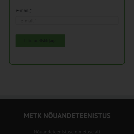
e-mail
*
Liitu uudiskirjaga
METK NÕUANDETEENISTUS
Nõuandeteenistuse nimetuse alt