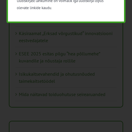
Uudiskirjast lahkumine on võimalik iga uudiskirja lõpus
olevate linkide kaudu.
Kips, kiud või struktuurlubi – Soomes avaldati
uus juhend mulla parandamisest
Käsiraamat „Erksad võrgustikud“ innovatsiooni
eestvedajatele
ESEE 2025 esitas pilgu “hea põllumehe”
kuvandile ja nõustaja rollile
Isikukaitsevahendid ja ohutusnõuded
taimekaitsetöödel
Mida näitavad toiduohutuse seirearuanded