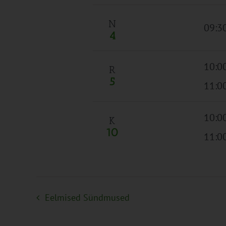
N
09:3
4
10:0
R
5
11:0
10:0
K
10
11:0
Eelmised
Sündmused