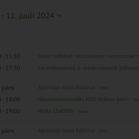
 - 
11. juuli 2024
0
-
15:30
Talust taldrikule: väärindamine, turustamine
0
-
17:30
Pärandkooslused ja nende taimestik põlluma
 päev
Agrovizija messi külastus
295€
0
-
18:00
Nõustamismetoodika M02 (kolmas päev)
Tas
0
-
19:00
Märka LEADERit
Tasuta
 päev
Agrovizija messi külastus
295€