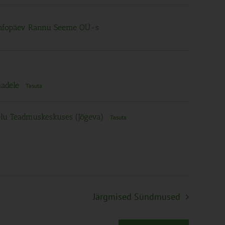
 infopäev Rannu Seeme OÜ-s
madele
Tasuta
aelu Teadmuskeskuses (Jõgeva)
Tasuta
Järgmised
Sündmused