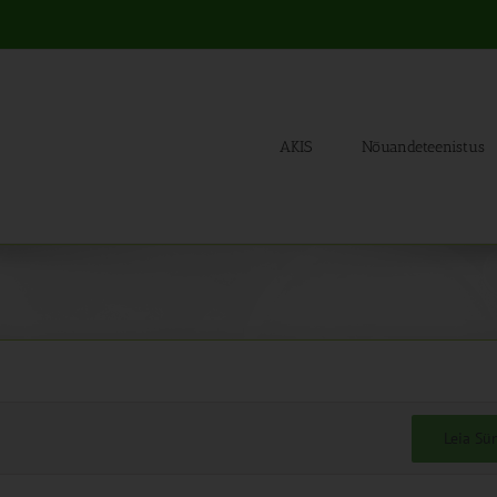
AKIS
Nõuandeteenistus
Leia S