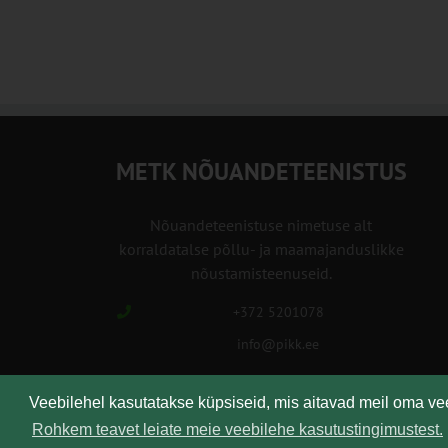
METK NÕUANDETEENISTUS
Nõuandeteenistuse nimetuse alt
korraldatalse põllu- ja maamajanduslikke
nõustamisteenuseid.
+372 5201078
info@pikk.ee
Veebilehel kasutatakse küpsiseid, mis aitavad meil oma v
Rohkem teavet leiate meie veebilehe kasutustingimustest.
Kirjuta meile!