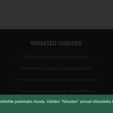
VIIMASED UUDISED
PIKK.ee teekond ühtsesse teabesalve
Ammendatud turbaalad marjapõldudeks
Virtuaaltara: unistusest praktilise tööriistani
Turuaiandus kui elustiil ja äri: Väike Mahetalu
eebilehte paremaks muuta. Valides "Nõustun" annad nõusoleku 
Vähemaga rohkem: kuidas digilahendused aitavad
põllumajanduses kasumlikkust kasvatada