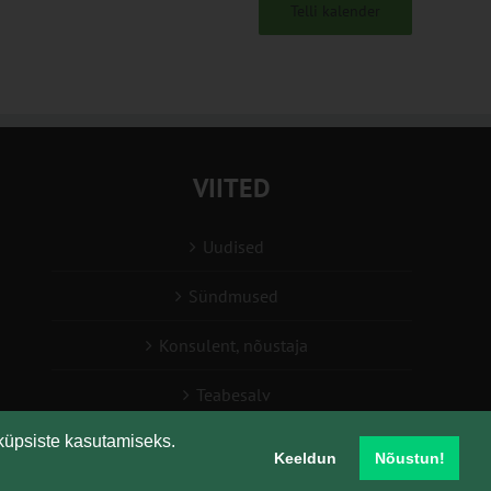
Telli kalender
VIITED
Uudised
Sündmused
Konsulent, nõustaja
Teabesalv
küpsiste kasutamiseks.
Liitu uudiskirjaga
Keeldun
Nõustun!