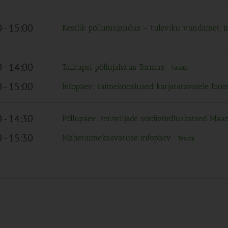
0
-
15:00
Kestlik põllumajandus – tuleviku vundamet,
0
-
14:00
Talirapsi põllujalutus Tormas
Tasuta
0
-
15:00
Infopäev: taimekooslused karjatatavatele loo
0
-
14:30
Põllupäev: teraviljade sordivõrdluskatsed Ma
0
-
15:30
Mahetaimekasvatuse infopäev
Tasuta