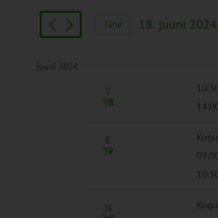
Search
and
for
Views
18. juuni 2024
Täna
Sündmused
Navigation
Vali
by
kuupäev.
Keyword.
juuni 2024
10:3
T
18
14:0
Kogu
K
19
09:0
10:3
Kogu
N