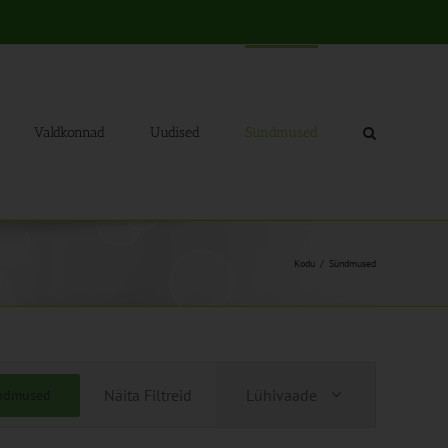
Valdkonnad
Uudised
Sündmused
Kodu
Sündmused
Sündmus
Näita Filtreid
Lühivaade
ündmused
Views
Navigation