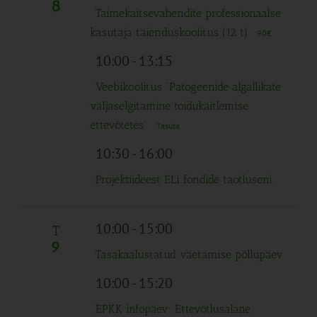
8
Taimekaitsevahendite professionaalse
kasutaja täienduskoolitus (12 t)
90€
10:00
-
13:15
Veebikoolitus “Patogeenide algallikate
väljaselgitamine toidukäitlemise
ettevõtetes”
Tasuta
10:30
-
16:00
Projektiideest ELi fondide taotluseni
10:00
-
15:00
T
9
Tasakaalustatud väetamise põllupäev
10:00
-
15:20
EPKK infopäev: Ettevõtlusalane