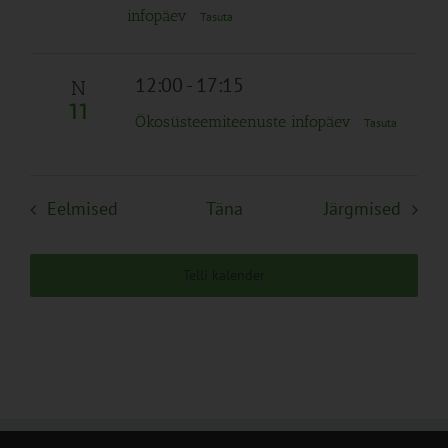
infopäev
Tasuta
12:00
-
17:15
N
11
Ökosüsteemiteenuste infopäev
Tasuta
Sündmused
Sünd
Eelmised
Täna
Järgmised
Telli kalender