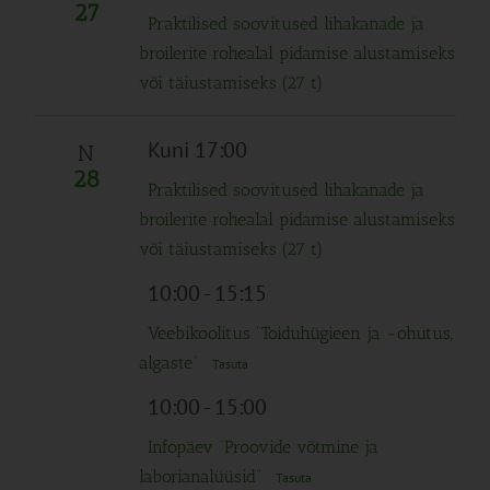
Navigation
27
Praktilised soovitused lihakanade ja
broilerite rohealal pidamise alustamiseks
või täiustamiseks (27 t)
Kuni 17:00
N
28
Praktilised soovitused lihakanade ja
broilerite rohealal pidamise alustamiseks
või täiustamiseks (27 t)
10:00
-
15:15
Veebikoolitus “Toiduhügieen ja -ohutus,
algaste”
Tasuta
10:00
-
15:00
Infopäev “Proovide võtmine ja
laborianalüüsid”
Tasuta