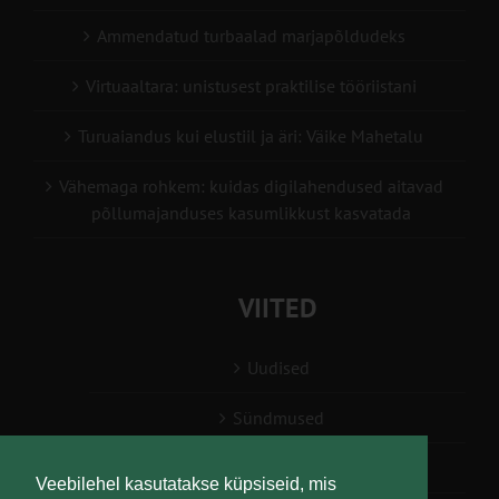
Ammendatud turbaalad marjapõldudeks
Virtuaaltara: unistusest praktilise tööriistani
Turuaiandus kui elustiil ja äri: Väike Mahetalu
Vähemaga rohkem: kuidas digilahendused aitavad
põllumajanduses kasumlikkust kasvatada
VIITED
Uudised
Sündmused
Konsulent, nõustaja
Veebilehel kasutatakse küpsiseid, mis