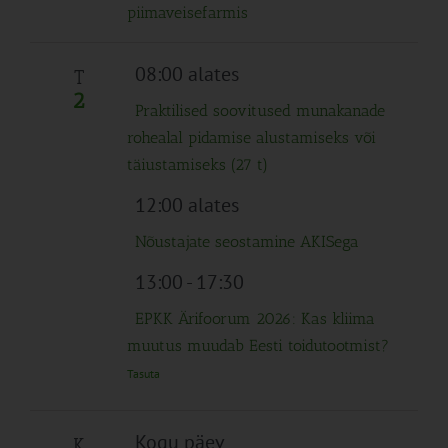
piimaveisefarmis
08:00 alates
T
2
Praktilised soovitused munakanade
rohealal pidamise alustamiseks või
täiustamiseks (27 t)
12:00 alates
Nõustajate seostamine AKISega
13:00
-
17:30
EPKK Ärifoorum 2026: Kas kliima
muutus muudab Eesti toidutootmist?
Tasuta
Kogu päev
K