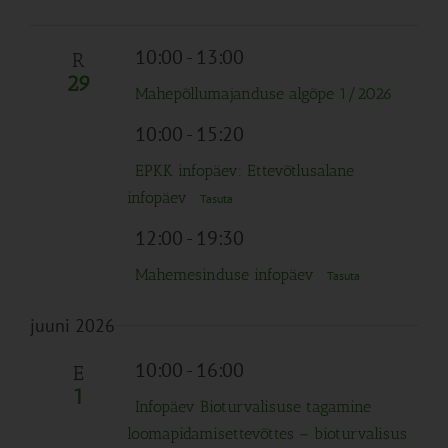
10:00
-
13:00
R
29
Mahepõllumajanduse algõpe 1/2026
10:00
-
15:20
EPKK infopäev: Ettevõtlusalane
infopäev
Tasuta
12:00
-
19:30
Mahemesinduse infopäev
Tasuta
juuni 2026
10:00
-
16:00
E
1
Infopäev Bioturvalisuse tagamine
loomapidamisettevõttes – bioturvalisus