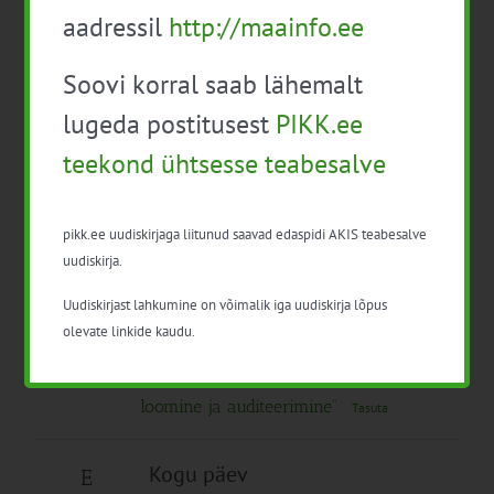
4
aadressil
http://maainfo.ee
Praktilised soovitused munakanade
rohealal pidamise alustamiseks või
Soovi korral saab lähemalt
täiustamiseks (27 t)
lugeda postitusest
PIKK.ee
10:00
-
17:00
teekond ühtsesse teabesalve
Baltic Agro põlluseminar 2026
Tasuta
13:00
-
18:00
pikk.ee uudiskirjaga liitunud saavad edaspidi AKIS teabesalve
Seenekasvatus algajatele
uudiskirja.
120€
Uudiskirjast lahkumine on võimalik iga uudiskirja lõpus
olevate linkide kaudu.
08:00
-
17:00
R
5
Veebikoolitus “Enesekontrollisüsteemi
loomine ja auditeerimine”
Tasuta
Kogu päev
E