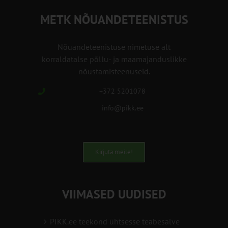
METK NÕUANDETEENISTUS
Nõuandeteenistuse nimetuse alt
korraldatalse põllu- ja maamajanduslikke
nõustamisteenuseid.
+372 5201078
info@pikk.ee
Kirjuta meile!
VIIMASED UUDISED
PIKK.ee teekond ühtsesse teabesalve