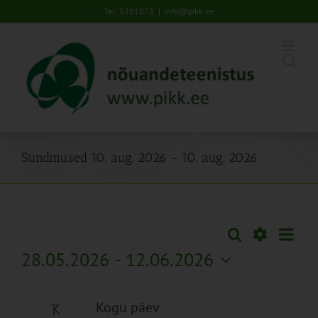
Skip
Tel: 5201078
|
info@pikk.ee
to
content
Sündmused 10. aug. 2026 - 10. aug. 2026
Sünd
Otsi
Sündmused
Lühiva
Views
Näita
28.05.2026
 - 
12.06.2026
Search
Naviga
Filtreid
Vali
and
kuupäev.
Views
Kogu päev
K