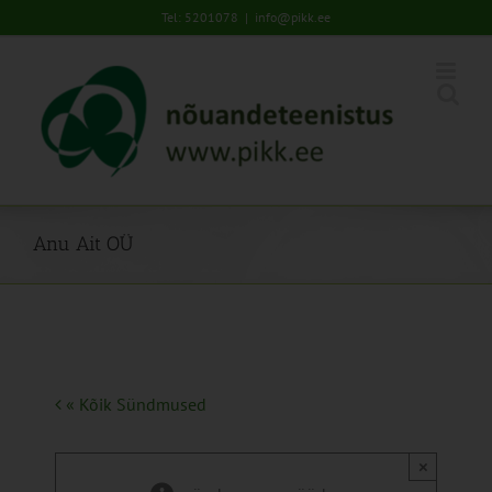
Skip
Tel: 5201078
|
info@pikk.ee
to
content
Anu Ait OÜ
« Kõik Sündmused
×