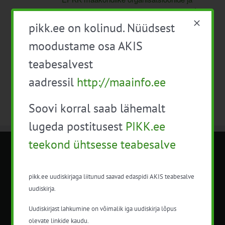
põllumajandusgruppi juhatuse ühine nõupidamine
Maa-ametis Tallinnas
pikk.ee on kolinud. Nüüdsest
moodustame osa AKIS
teabesalvest
aadressil
http://maainfo.ee
Soovi korral saab lähemalt
lugeda postitusest
PIKK.ee
teekond ühtsesse teabesalve
METK NÕUANDETEENISTUS
pikk.ee uudiskirjaga liitunud saavad edaspidi AKIS teabesalve
Nõuandeteenistuse nimetuse alt
uudiskirja.
korraldatalse põllu- ja maamajanduslikke
Uudiskirjast lahkumine on võimalik iga uudiskirja lõpus
nõustamisteenuseid.
olevate linkide kaudu.