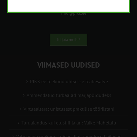
+372 5201078
info@pikk.ee
Kirjuta meile!
VIIMASED UUDISED
PIKK.ee teekond ühtsesse teabesalve
Ammendatud turbaalad marjapõldudeks
Virtuaaltara: unistusest praktilise tööriistani
Turuaiandus kui elustiil ja äri: Väike Mahetalu
Vähemaga rohkem: kuidas digilahendused aitavad