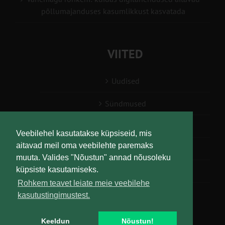
põllumajanduses kasumlikkust kasvatada
VIITED
Uudised
Sündmused
Konsulent, nõustaja
Veebilehel kasutatakse küpsiseid, mis
aitavad meil oma veebilehte paremaks
Teabesalv
muuta. Valides "Nõustun" annad nõusoleku
küpsiste kasutamiseks.
Liitu uudiskirjaga
Rohkem teavet leiate meie veebilehe
kasutustingimustest.
Keeldun
Nõustun!