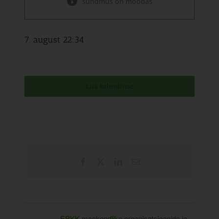
sündmus on möödas
7. august 22:34
Lisa kalendrisse
Facebook
X
LinkedIn
Email
EPKK maakondlike organisatsioonide ja