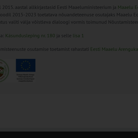
il 2015. aastal allkirjastasid Eesti Maaeluministeerium ja
Maaelu E
rioodil 2015-2023 toetatava nõuandeteenuse osutajaks Maaelu 
utus valiti välja võistleva dialoogi vormis toimunud Nõustamisteen
ka:
Käsundusleping nr. 180
ja selle
lisa 1
misteenuste osutamise toetamist rahastati
Eesti Maaelu Arengu