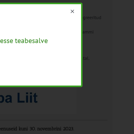
utada teabesalve ja suurandmetega integreeritud
st);
elluviimine eesmärgiga korraldada programmi
esse teabesalve
evalmistamine.
igihanke nr 267501 lõppemist 2025. aastal.
enuseid kuni 30. novembrini 2023.