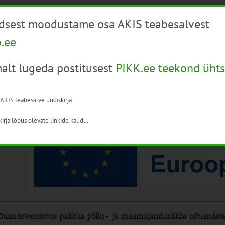
mmilise arendamine korraldus
üdsest moodustame osa AKIS teabesalvest
õustamise tööriistade koostamine ja arendamine eesmärgiga saav
o.ee
aasaegsed digitaalsed lahendused (nt tingimuslikkuse auditi töörii
oorte toidutootjate arenguprogrammi põhimõtete koostamine ja 
alt lugeda postitusest
PIKK.ee teekond ühts
vaseminar ja esimesed koolitused I kvartali jooksul 2024;
õimalike järgmiste temaatiliste terviklike arenguprogrammide ett
lentide järelkasvuprogrammiga AKIS raames tegeletakse pärast ri
 AKIS teabesalve uudiskirja.
irja lõpus olevate linkide kaudu.
uandeteenistus pakkus põllu- ja maamajanduslikke nõuandete