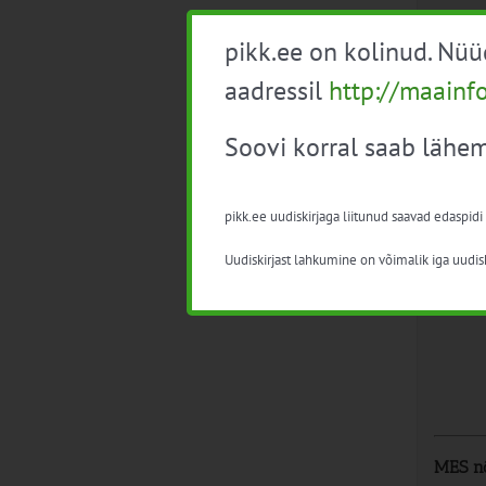
Progra
pikk.ee on kolinud. Nü
n
aadressil
http://maainf
k
n
Soovi korral saab lähem
a
v
*
Konsu
pikk.ee uudiskirjaga liitunud saavad edaspidi
Uudiskirjast lahkumine on võimalik iga uudisk
MES nõ