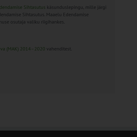
dendamise Sihtasutus
käsunduslepingu, mille järgi
Edendamise Sihtasutus. Maaelu Edendamise
use osutaja valiku riigihankes.
kava (MAK) 2014–2020
vahenditest.