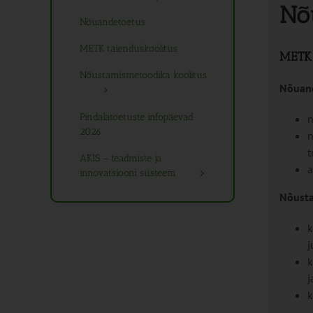
Nõ
Nõuandetoetus
METK täienduskoolitus
METK 
Nõustamismetoodika koolitus
Nõuand
Pindalatoetuste infopäevad
n
2026
n
t
AKIS – teadmiste ja
a
innovatsiooni süsteem
Nõusta
k
j
k
j
k