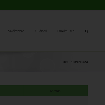
Valdkonnad
Uudised
Sündmused
Kodu
Nõuandeteenistus
Koostöö