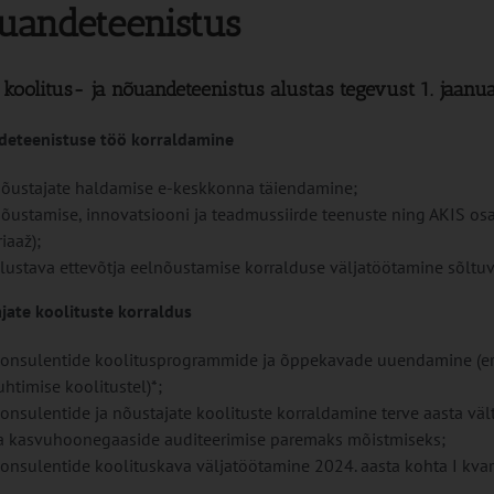
uandeteenistus
koolitus- ja nõuandeteenistus alustas tegevust 1. jaanu
eteenistuse töö korraldamine
õustajate haldamise e-keskkonna täiendamine;
õustamise, innovatsiooni ja teadmussiirde teenuste ning AKIS os
riaaž);
lustava ettevõtja eelnõustamise korralduse väljatöötamine sõltu
jate koolituste korraldus
onsulentide koolitusprogrammide ja õppekavade uuendamine (eri
uhtimise koolitustel)*;
onsulentide ja nõustajate koolituste korraldamine terve aasta väl
a kasvuhoonegaaside auditeerimise paremaks mõistmiseks;
onsulentide koolituskava väljatöötamine 2024. aasta kohta I kvarta