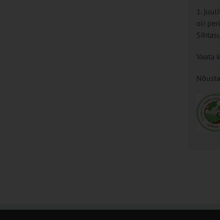
1. juul
oli pe
Sihtas
Vaata 
Nõusta