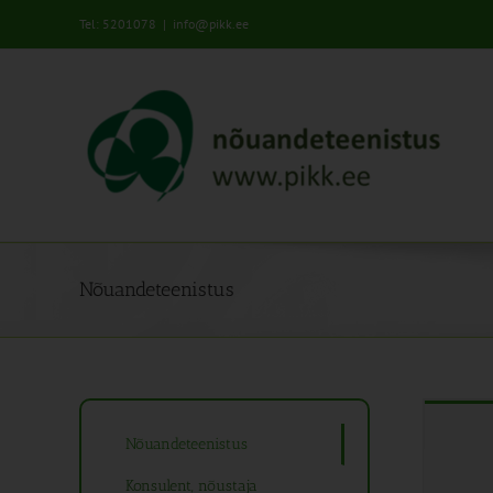
Skip
Tel: 5201078
|
info@pikk.ee
to
content
Nõuandeteenistus
Nõuandeteenistus
Konsulent, nõustaja