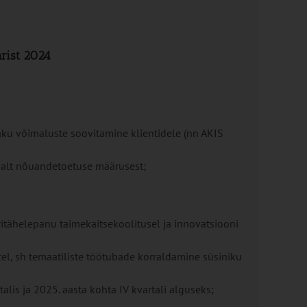
arist 2024
aku võimaluste soovitamine klientidele (nn AKIS
valt nõuandetoetuse määrusest;
tähelepanu taimekaitsekoolitusel ja innovatsiooni
tel, sh temaatiliste töötubade korraldamine süsiniku
lis ja 2025. aasta kohta IV kvartali alguseks;