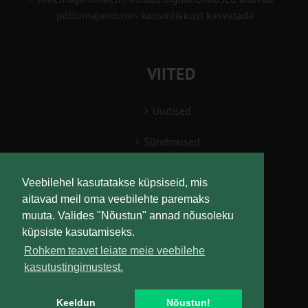
põllumajanduses kasumlikkust kasvatada
VIITED
Uudised
Sündmused
Konsulent, nõustaja
Veebilehel kasutatakse küpsiseid, mis
aitavad meil oma veebilehte paremaks
Teabesalv
muuta. Valides "Nõustun" annad nõusoleku
küpsiste kasutamiseks.
Liitu uudiskirjaga
Rohkem teavet leiate meie veebilehe
kasutustingimustest.
Keeldun
Nõustun!