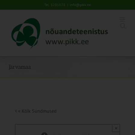
Skip
Tel: 5201078
|
info@pikk.ee
to
content
Järvamaa
« Kõik Sündmused
×