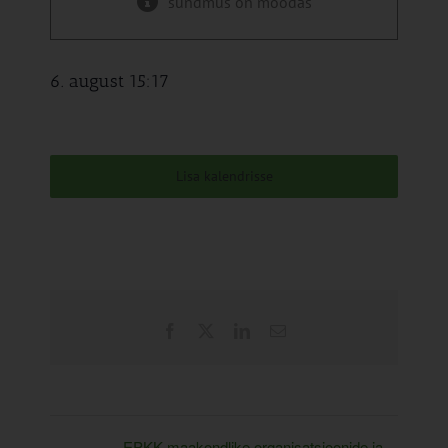
sündmus on möödas
6. august 15:17
Lisa kalendrisse
Facebook
X
LinkedIn
Email
EPKK maakondlike organisatsioonide ja