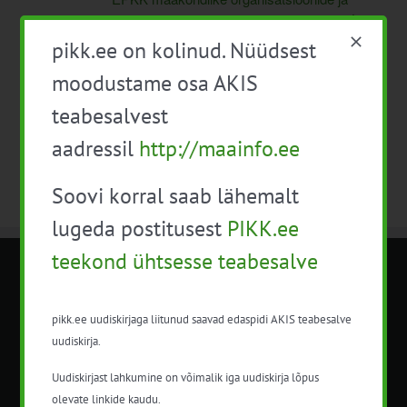
põllumajandusgruppi juhatuse ühine nõupidamine
Maa-ametis Tallinnas
pikk.ee on kolinud. Nüüdsest
moodustame osa AKIS
teabesalvest
aadressil
http://maainfo.ee
Soovi korral saab lähemalt
lugeda postitusest
PIKK.ee
teekond ühtsesse teabesalve
METK NÕUANDETEENISTUS
pikk.ee uudiskirjaga liitunud saavad edaspidi AKIS teabesalve
Nõuandeteenistuse nimetuse alt
uudiskirja.
korraldatalse põllu- ja maamajanduslikke
Uudiskirjast lahkumine on võimalik iga uudiskirja lõpus
nõustamisteenuseid.
olevate linkide kaudu.