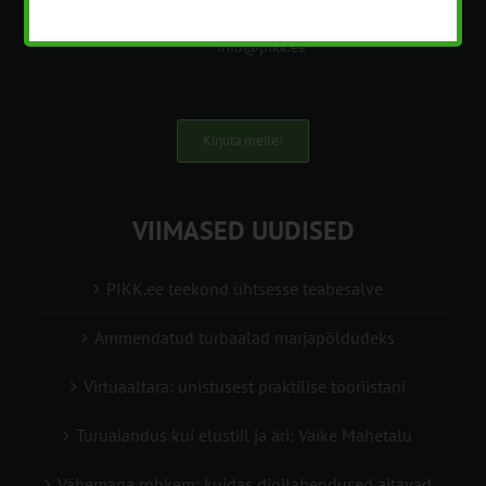
+372 5201078
info@pikk.ee
Kirjuta meile!
VIIMASED UUDISED
PIKK.ee teekond ühtsesse teabesalve
Ammendatud turbaalad marjapõldudeks
Virtuaaltara: unistusest praktilise tööriistani
Turuaiandus kui elustiil ja äri: Väike Mahetalu
Vähemaga rohkem: kuidas digilahendused aitavad