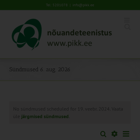
Skip
Tel: 5201078
|
info@pikk.ee
to
content
Sündmused 6. aug. 2026
No sündmused scheduled for 19. veebr. 2024. Vaata
üle
järgmised sündmused
.
Sünd
Otsi
Sündmused
Päev
Views