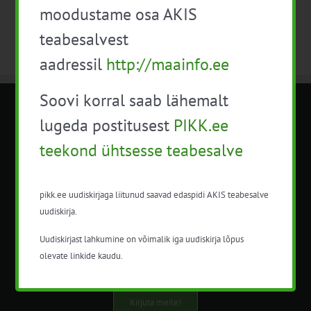
moodustame osa AKIS
teabesalvest
aadressil
http://maainfo.ee
Soovi korral saab lähemalt
METK NÕUANDETEENISTUS
lugeda postitusest
PIKK.ee
teekond ühtsesse teabesalve
Nõuandeteenistuse nimetuse alt
korraldatalse põllu- ja maamajanduslikke
nõustamisteenuseid.
pikk.ee uudiskirjaga liitunud saavad edaspidi AKIS teabesalve
uudiskirja.
+372 5201078
Uudiskirjast lahkumine on võimalik iga uudiskirja lõpus
info@pikk.ee
olevate linkide kaudu.
Kirjuta meile!