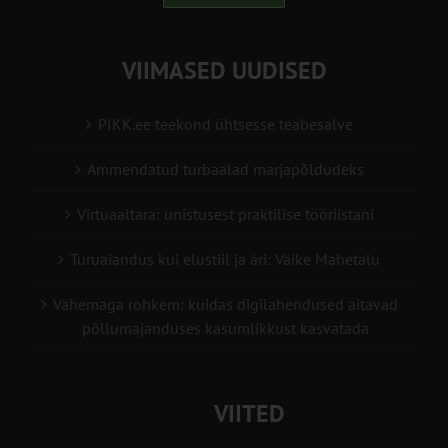
VIIMASED UUDISED
PIKK.ee teekond ühtsesse teabesalve
Ammendatud turbaalad marjapõldudeks
Virtuaaltara: unistusest praktilise tööriistani
Turuaiandus kui elustiil ja äri: Väike Mahetalu
Vähemaga rohkem: kuidas digilahendused aitavad
põllumajanduses kasumlikkust kasvatada
VIITED