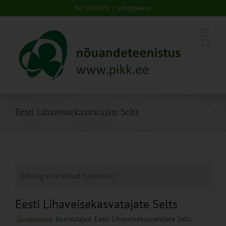
Skip
Tel: 5201078
|
info@pikk.ee
to
content
Eesti Lihaveisekasvatajate Selts
Otsing ei andnud tulemusi.
Eesti Lihaveisekasvatajate Selts
Korraldajad
Eesti Lihaveisekasvatajate Selts
Sündmused