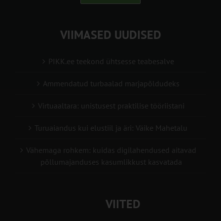
VIIMASED UUDISED
PIKK.ee teekond ühtsesse teabesalve
Ammendatud turbaalad marjapõldudeks
Virtuaaltara: unistusest praktilise tööriistani
Turuaiandus kui elustiil ja äri: Väike Mahetalu
Vähemaga rohkem: kuidas digilahendused aitavad
põllumajanduses kasumlikkust kasvatada
VIITED