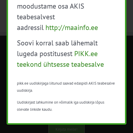
moodustame osa AKIS
teabesalvest
aadressil
http://maainfo.ee
Soovi korral saab lähemalt
METK NÕUANDETEENISTUS
lugeda postitusest
PIKK.ee
teekond ühtsesse teabesalve
Nõuandeteenistuse nimetuse alt
korraldatalse põllu- ja maamajanduslikke
nõustamisteenuseid.
pikk.ee uudiskirjaga liitunud saavad edaspidi AKIS teabesalve
uudiskirja.
+372 5201078
Uudiskirjast lahkumine on võimalik iga uudiskirja lõpus
info@pikk.ee
olevate linkide kaudu.
Kirjuta meile!