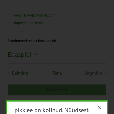
eesti.lihaveis@gmail.com
https://lihaveis.ee/
Sündmused sellelt korraldajalt
Edaspidi
Vali
kuupäev.
Sündmused
Eelmine
Täna
Järgmine
Sündmuse
Telli kalender
pikk.ee on kolinud. Nüüdsest