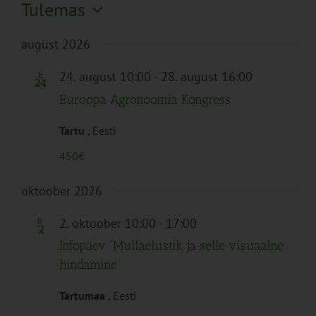
Tulemas
Vali
august 2026
kuupäev.
24. august 10:00
-
28. august 16:00
E
24
Euroopa Agronoomia Kongress
Tartu
, Eesti
450€
oktoober 2026
2. oktoober 10:00
-
17:00
R
2
Infopäev “Mullaelustik ja selle visuaalne
hindamine”
Tartumaa
, Eesti