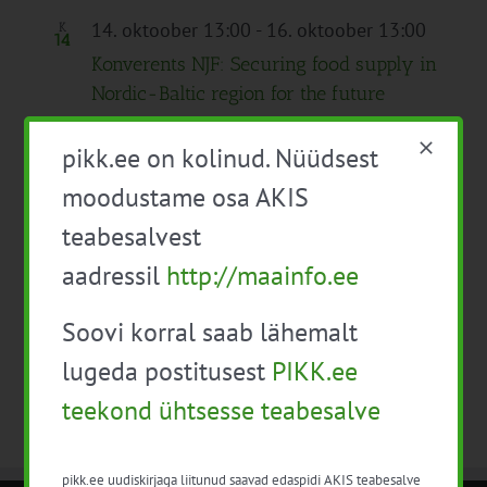
14. oktoober 13:00
-
16. oktoober 13:00
K
14
Konverents NJF: Securing food supply in
Nordic-Baltic region for the future
Tartu
, Eesti
pikk.ee on kolinud. Nüüdsest
moodustame osa AKIS
teabesalvest
Sündmused
Eelmine
Täna
Järgmine
Sündmuse
aadressil
http://maainfo.ee
Telli kalender
Soovi korral saab lähemalt
lugeda postitusest
PIKK.ee
teekond ühtsesse teabesalve
pikk.ee uudiskirjaga liitunud saavad edaspidi AKIS teabesalve