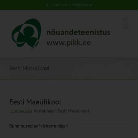
Skip
Tel: 5201078
|
info@pikk.ee
to
content
Eesti Maaülikool
Eesti Maaülikool
Korraldajad
Eesti Maaülikool
Sündmused
Sündmused sellelt korraldajalt