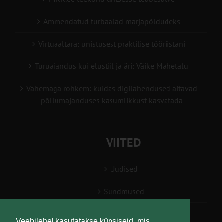
Ammendatud turbaalad marjapõldudeks
Virtuaaltara: unistusest praktilise tööriistani
Turuaiandus kui elustiil ja äri: Väike Mahetalu
Vähemaga rohkem: kuidas digilahendused aitavad
põllumajanduses kasumlikkust kasvatada
VIITED
Uudised
Sündmused
Konsulent, nõustaja
Veebilehel kasutatakse küpsiseid, mis