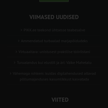
VIIMASED UUDISED
PIKK.ee teekond ühtsesse teabesalve
Ammendatud turbaalad marjapõldudeks
Virtuaaltara: unistusest praktilise tööriistani
Turuaiandus kui elustiil ja äri: Väike Mahetalu
Vähemaga rohkem: kuidas digilahendused aitavad
põllumajanduses kasumlikkust kasvatada
VIITED