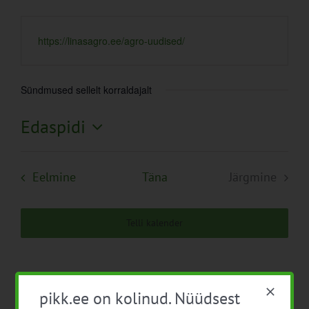
https://linasagro.ee/agro-uudised/
Sündmused sellelt korraldajalt
Edaspidi
Vali
kuupäev.
Sündmused
Eelmine
Täna
Järgmine
Sündmuse
Telli kalender
pikk.ee on kolinud. Nüüdsest