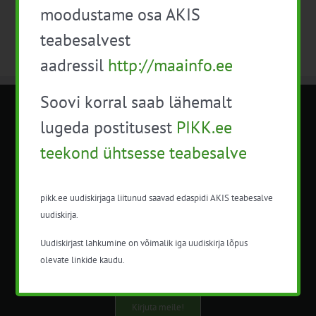
moodustame osa AKIS
teabesalvest
aadressil
http://maainfo.ee
Soovi korral saab lähemalt
METK NÕUANDETEENISTUS
lugeda postitusest
PIKK.ee
teekond ühtsesse teabesalve
Nõuandeteenistuse nimetuse alt
korraldatalse põllu- ja maamajanduslikke
nõustamisteenuseid.
pikk.ee uudiskirjaga liitunud saavad edaspidi AKIS teabesalve
uudiskirja.
+372 5201078
Uudiskirjast lahkumine on võimalik iga uudiskirja lõpus
info@pikk.ee
olevate linkide kaudu.
Kirjuta meile!