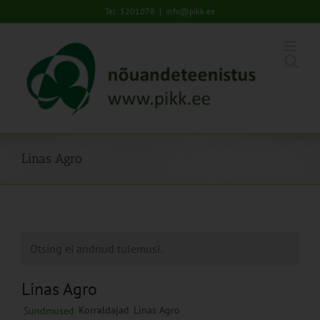
Skip
Tel: 5201078
|
info@pikk.ee
to
content
Linas Agro
Otsing ei andnud tulemusi.
Linas Agro
Korraldajad
Linas Agro
Sündmused