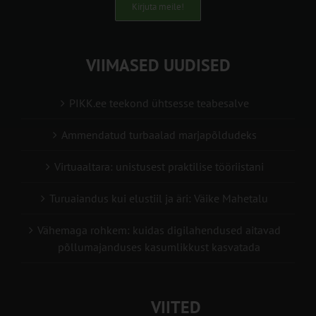
Kirjuta meile!
VIIMASED UUDISED
PIKK.ee teekond ühtsesse teabesalve
Ammendatud turbaalad marjapõldudeks
Virtuaaltara: unistusest praktilise tööriistani
Turuaiandus kui elustiil ja äri: Väike Mahetalu
Vähemaga rohkem: kuidas digilahendused aitavad
põllumajanduses kasumlikkust kasvatada
VIITED