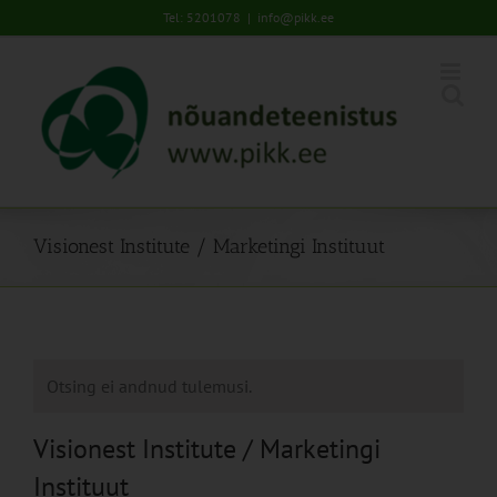
Skip
Tel: 5201078
|
info@pikk.ee
to
content
Visionest Institute / Marketingi Instituut
Otsing ei andnud tulemusi.
Visionest Institute / Marketingi
Instituut