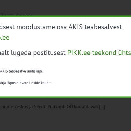
iline teabepäev
üdsest moodustame osa AKIS teabesalvest
o.ee
ringute keskus ja Seedri Puukooli OÜ korraldavad [...]
alt lugeda postitusest
PIKK.ee teekond ühts
 AKIS teabesalve uudiskirja.
irja lõpus olevate linkide kaudu.
onia ja lodjapuu“
ringute keskus ja Seedri Puukooli OÜ korraldavad [...]