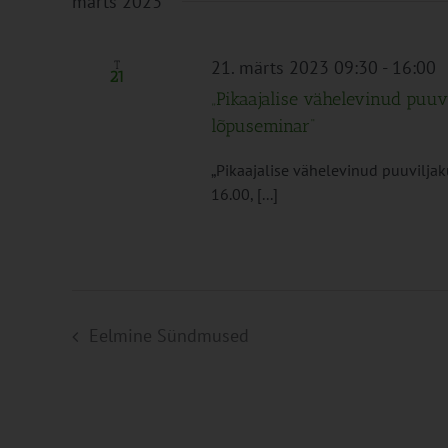
märts 2023
21. märts 2023 09:30
-
16:00
T
21
„Pikaajalise vähelevinud puuv
lõpuseminar“
„Pikaajalise vähelevinud puuviljak
16.00, [...]
Eelmine
Sündmused