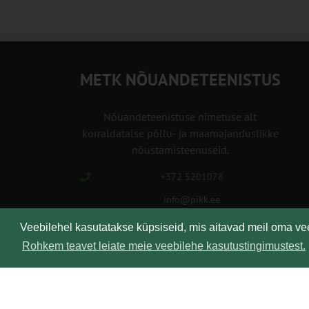
METK NÕUANDETEENISTUS
Nõuandeteenistuse nimetuse alt
korraldatalse põllu- ja maamajanduslikke
nõustamisteenuseid.
+372 5201078
info@pikk.ee
Veebilehel kasutatakse küpsiseid, mis aitavad meil oma v
Rohkem teavet leiate meie veebilehe kasutustingimustest.
Kirjuta meile!