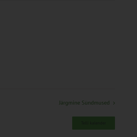
Järgmine
Sündmused
Telli kalender