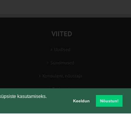
VIITED
Uudised
Sündmused
Konsulent, nõustaja
Teabesalv
küpsiste kasutamiseks.
Keeldun
Nõustun!
Liitu uudiskirjaga