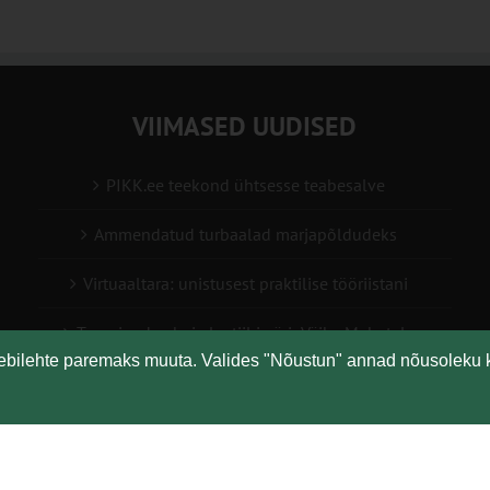
VIIMASED UUDISED
PIKK.ee teekond ühtsesse teabesalve
Ammendatud turbaalad marjapõldudeks
Virtuaaltara: unistusest praktilise tööriistani
Turuaiandus kui elustiil ja äri: Väike Mahetalu
eebilehte paremaks muuta. Valides "Nõustun" annad nõusoleku 
Vähemaga rohkem: kuidas digilahendused aitavad
põllumajanduses kasumlikkust kasvatada