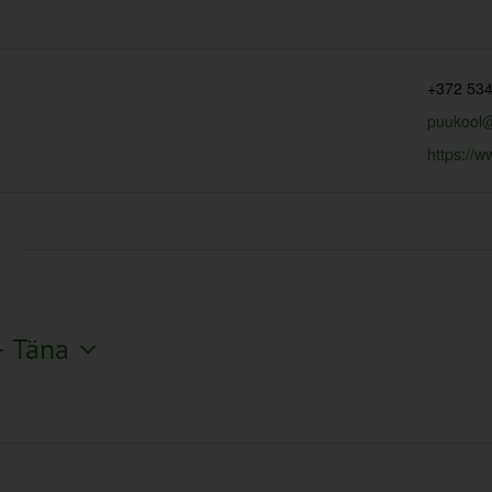
+372 53
puukool@
https://w
t
- 
Täna