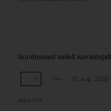
Sündmused
Sündmused sellelt korraldajal
25. aug. 2020
 
Täna
Vali
kuupäev.
august 2020