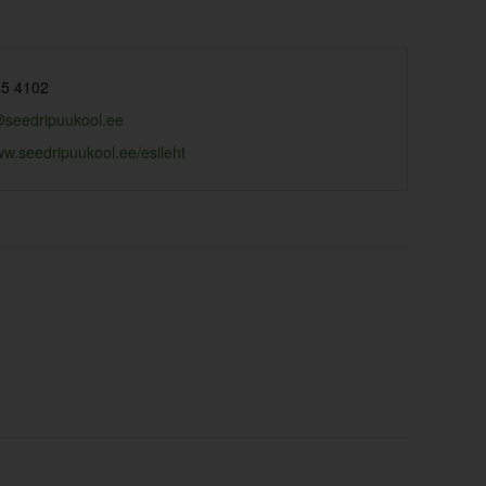
45 4102
seedripuukool.ee
ww.seedripuukool.ee/esileht