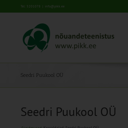
Skip
Tel: 5201078
|
info@pikk.ee
to
content
Seedri Puukool OÜ
Seedri Puukool OÜ
Korraldajad
Seedri Puukool OÜ