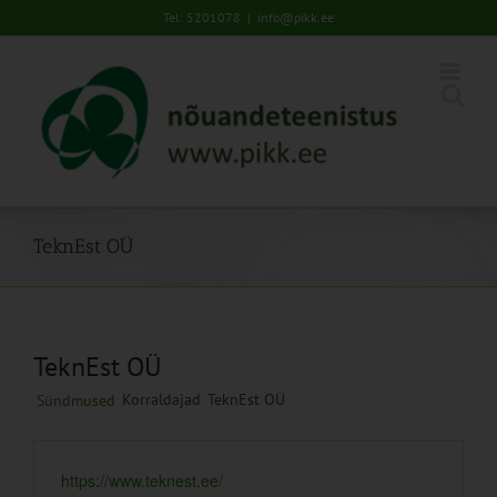
Skip
Tel: 5201078
|
info@pikk.ee
to
content
TeknEst OÜ
TeknEst OÜ
Korraldajad
TeknEst OÜ
Sündmused
https://www.teknest.ee/