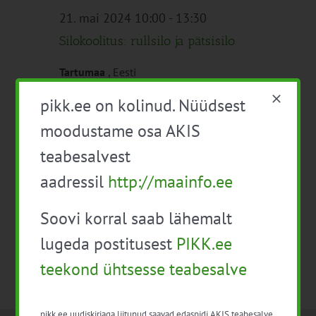
21. mai 2024 10:00
-
13:30
Silokoolitus: rullsilo ja pätsisilo
Tartumaa
, Eesti
Tasuta
pikk.ee on kolinud. Nüüdsest
moodustame osa AKIS
teabesalvest
Sünd
Eelmine
Täna
Järgmine
Sündmused
aadressil
http://maainfo.ee
Telli kalender
Soovi korral saab lähemalt
lugeda postitusest
PIKK.ee
teekond ühtsesse teabesalve
pikk.ee uudiskirjaga liitunud saavad edaspidi AKIS teabesalve