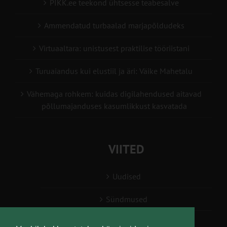
PIKK.ee teekond ühtsesse teabesalve
Ammendatud turbaalad marjapõldudeks
Virtuaaltara: unistusest praktilise tööriistani
Turuaiandus kui elustiil ja äri: Väike Mahetalu
Vähemaga rohkem: kuidas digilahendused aitavad
põllumajanduses kasumlikkust kasvatada
VIITED
Uudised
Sündmused
Konsulent, nõustaja