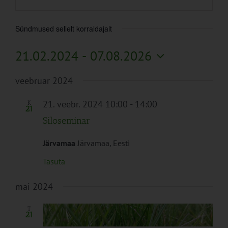
Sündmused sellelt korraldajalt
21.02.2024
 - 
07.08.2026
Vali
veebruar 2024
kuupäev.
21. veebr. 2024 10:00
-
14:00
K
21
Siloseminar
Järvamaa
Järvamaa, Eesti
Tasuta
mai 2024
T
21