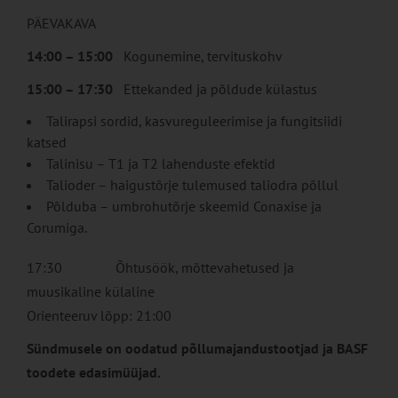
PÄEVAKAVA
14:00 – 15:00
Kogunemine, tervituskohv
15:00 – 17:30
Ettekanded ja põldude külastus
Talirapsi sordid, kasvureguleerimise ja fungitsiidi
katsed
Talinisu – T1 ja T2 lahenduste efektid
Talioder – haigustõrje tulemused taliodra põllul
Põlduba – umbrohutõrje skeemid Conaxise ja
Corumiga.
17:30 Õhtusöök, mõttevahetused ja
muusikaline külaline
Orienteeruv lõpp: 21:00
Sündmusele on oodatud põllumajandustootjad ja BASF
toodete edasimüüjad.