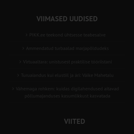
VIIMASED UUDISED
PIKK.ee teekond ühtsesse teabesalve
Ammendatud turbaalad marjapõldudeks
Virtuaaltara: unistusest praktilise tööriistani
Turuaiandus kui elustiil ja äri: Väike Mahetalu
Vähemaga rohkem: kuidas digilahendused aitavad
põllumajanduses kasumlikkust kasvatada
VIITED