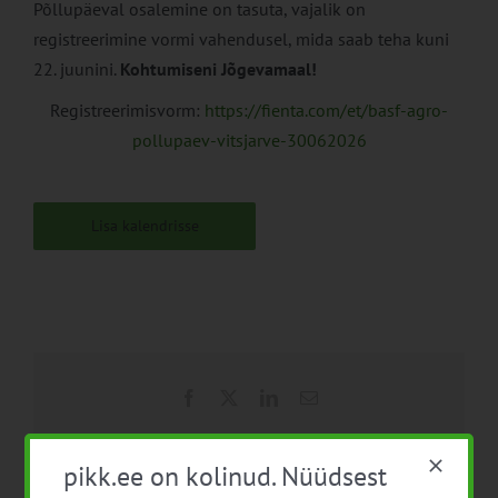
Põllupäeval osalemine on tasuta, vajalik on
registreerimine vormi vahendusel, mida saab teha kuni
22. juunini.
Kohtumiseni Jõgevamaal!
Registreerimisvorm:
https://fienta.com/et/basf-agro-
pollupaev-vitsjarve-30062026
Lisa kalendrisse
Facebook
X
LinkedIn
Email
pikk.ee on kolinud. Nüüdsest