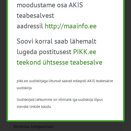
moodustame osa AKIS
Rannaniidu väärtuste
Liidrite kool 2026
hindamise õppepäev
teabesalvest
aadressil
http://maainfo.ee
Soovi korral saab lähemalt
lugeda postitusest
PIKK.ee
teekond ühtsesse teabesalve
Detailid
pikk.ee uudiskirjaga liitunud saavad edaspidi AKIS teabesalve
uudiskirja.
Kuupäev:
30. juuni
Uudiskirjast lahkumine on võimalik iga uudiskirja lõpus
olevate linkide kaudu.
Aeg:
15:00 - 21:00
Sündmus kategooriad: