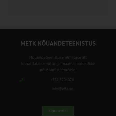
METK NÕUANDETEENISTUS
Nõuandeteenistuse nimetuse alt
korraldatalse põllu- ja maamajanduslikke
nõustamisteenuseid.
+372 5201078
info@pikk.ee
Kirjuta meile!