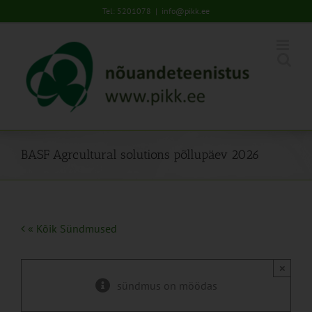
Skip
Tel: 5201078
|
info@pikk.ee
to
content
BASF Agrcultural solutions põllupäev 2026
« Kõik Sündmused
×
sündmus on möödas