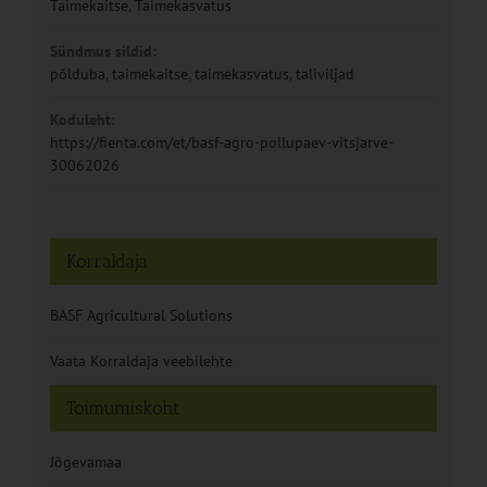
Taimekaitse
,
Taimekasvatus
Sündmus sildid:
põlduba
,
taimekaitse
,
taimekasvatus
,
taliviljad
Koduleht:
https://fienta.com/et/basf-agro-pollupaev-vitsjarve-
30062026
Korraldaja
BASF Agricultural Solutions
Vaata Korraldaja veebilehte
Toimumiskoht
Jõgevamaa