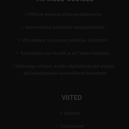
PIKK.ee teekond ühtsesse teabesalve
Ammendatud turbaalad marjapõldudeks
Virtuaaltara: unistusest praktilise tööriistani
Turuaiandus kui elustiil ja äri: Väike Mahetalu
Vähemaga rohkem: kuidas digilahendused aitavad
põllumajanduses kasumlikkust kasvatada
VIITED
Uudised
Sündmused