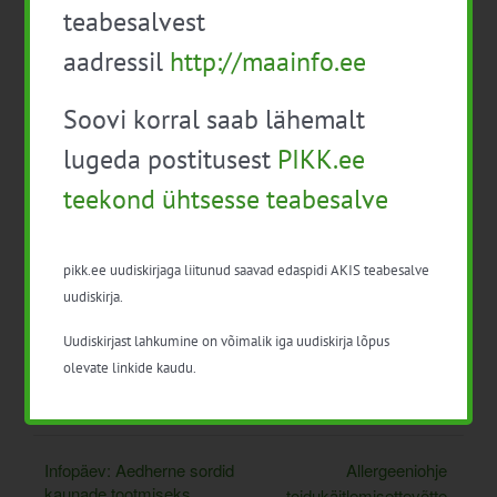
teabesalvest
Best4Soili on rahastatud Euroopa Liidu programmist
Horisont 2020 koordineerimis- ja tugimeetmena GA nr
aadressil
http://maainfo.ee
81769696 all.
Soovi korral saab lähemalt
lugeda postitusest
PIKK.ee
Lisa kalendrisse
teekond ühtsesse teabesalve
pikk.ee uudiskirjaga liitunud saavad edaspidi AKIS teabesalve
uudiskirja.
Uudiskirjast lahkumine on võimalik iga uudiskirja lõpus
Facebook
X
LinkedIn
Email
olevate linkide kaudu.
Infopäev: Aedherne sordid
Allergeeniohje
kaunade tootmiseks.
toidukäitlemisettevõtte