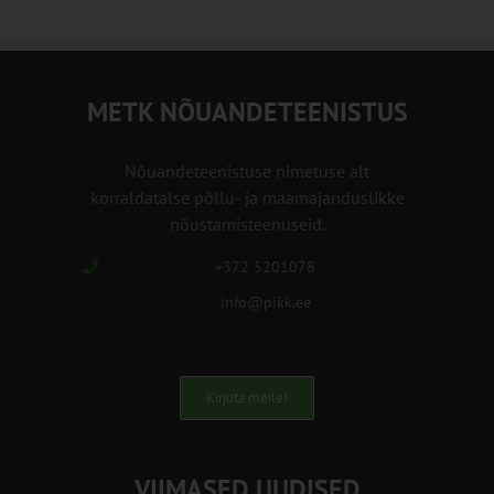
METK NÕUANDETEENISTUS
Nõuandeteenistuse nimetuse alt
korraldatalse põllu- ja maamajanduslikke
nõustamisteenuseid.
+372 5201078
info@pikk.ee
Kirjuta meile!
VIIMASED UUDISED