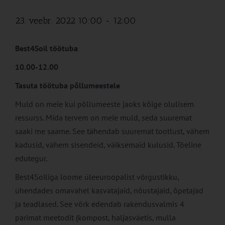
23. veebr. 2022 10:00
-
12:00
Best4Soil töötuba
10.00-12.00
Tasuta töötuba põllumeestele
Muld on meie kui põllumeeste jaoks kõige olulisem
ressurss. Mida tervem on meie muld, seda suuremat
saaki me saame. See tähendab suuremat tootlust, vähem
kadusid, vähem sisendeid, väiksemaid kulusid. Tõeline
edutegur.
Best4Soiliga loome üleeuroopalist võrgustikku,
ühendades omavahel kasvatajaid, nõustajaid, õpetajad
ja teadlased. See võrk edendab rakendusvalmis 4
parimat meetodit (kompost, haljasväetis, mulla