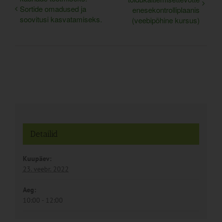
Sortide omadused ja
enesekontrolliplaanis
soovitusi kasvatamiseks.
(veebipõhine kursus)
Detailid
Kuupäev:
23. veebr. 2022
Aeg:
10:00 - 12:00