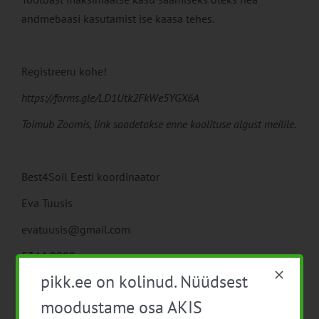
andmebaasi kasutamist ise kaasa tehes.
Registreeru kohe!
https://forms.gle/LD1Utk2FkWe5YGX6A
Toimub Zoomis, link saadetakse enne koolituse algust meilile.
Best4Soil Eesti koordinaator
Eva Tuusis
evatuusis@gmail.com
5344 9088
pikk.ee on kolinud. Nüüdsest
moodustame osa AKIS