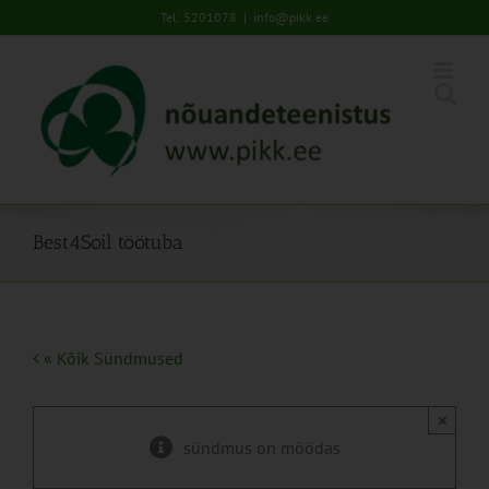
Skip
Tel: 5201078
|
info@pikk.ee
to
content
Best4Soil töötuba
« Kõik Sündmused
×
sündmus on möödas