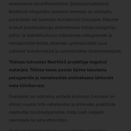
anaeroobne desinfitseerimine, (bio)solarisatsioon).
Best4Soil võrgustiku peamine eesmärk on säilitada,
parandada või taastada mullatervist Euroopas. Pakume
avatud juurdepääsuga andmebaase infoga köögivilja-,
põllu- ja katmikkultuure mõjutavate patogeenide ja
nematoodide kohta, aitamaks spetsialistidel luua
sobivaid külvikordasid ja uuenduslikke tõrjestrateegiaid.
Töötoas tutvustan Best4Soil projektiga kogutud
materjale. Töötoa teises pooles õpime kasutama
patogeenide ja nematoodide andmebaase lähtuvalt
meie külvikorrast.
Osalejatel on võimalus esitada küsimusi. Eesmärk on
ühises ruumis info vahetamine ja erinevate praktiliste
meetodite tundmaõppimine, mida saab seejärel
rakendada ka oma ettevõttes.
Töötoast maksimaalse kasu saamiseks oleks hea