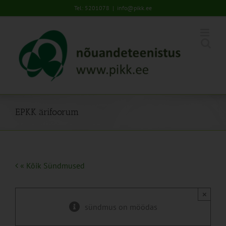
Skip
Tel: 5201078
|
info@pikk.ee
to
content
EPKK ärifoorum
« Kõik Sündmused
×
sündmus on möödas