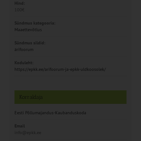
Hind:
100€
Sündmus kategooria:
Maaettevõtlus
Sündmus sildid:
ärifoorum
Koduleht:
https://epkk.ee/arifoorum-ja-epkk-uldkoosolek/
Korraldaja
Eesti Põllumajandus-Kaubanduskoda
Email
info@epkk.ee