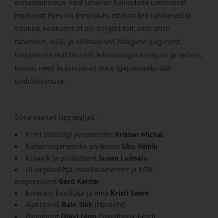
ennustamisega, vaid tahavad kujundada ülehomset
reaalsust. Päev on tempokas, ettekanded lühikesed ja
sisukad. Fookuses ei ole pelgalt toit, vaid selle
tähendus, mõju ja võimalused. Räägime julgusest,
harjumuste murdmisest, tehnoloogia arengust ja sellest,
kuidas need kujundavad meie igapäevaelu läbi
toiduküsimuse.
Sõna saavad tipptegijad:
Eesti Vabariigi peaminister
Kristen Michal
Käitumisgeneetika professor
Uku Vainik
Kirjanik ja produtsent
Susan Luitsalu
Olümpiavõitja, maailmameister ja EOK
asepresident
Gerd Kanter
Investor, koolitaja ja ema
Kristi Saare
Ajakirjanik
Rain Sikk
(Maaleht)
Pangajuht
Olavi Lepp
(Swedbank Eesti)