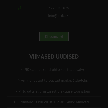
+372 5201078
info@pikk.ee
Kirjuta meile!
VIIMASED UUDISED
PIKK.ee teekond ühtsesse teabesalve
Ammendatud turbaalad marjapõldudeks
Virtuaaltara: unistusest praktilise tööriistani
Turuaiandus kui elustiil ja äri: Väike Mahetalu