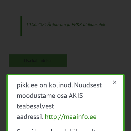
10.06.2025 Ärifoorum ja EPKK üldkoosolek
Lisa kalendrisse
pikk.ee on kolinud. Nüüdsest
moodustame osa AKIS
teabesalvest
Facebook
X
LinkedIn
Email
aadressil
http://maainfo.ee