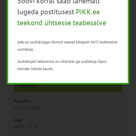
Soovi korral saab lähemalt
Põllumajanuspoliitika
Taimekaitse aluskoolitus
lugeda postitusest
PIKK.ee
mõjud, elurikkus
professionaalsele
teekond ühtsesse teabesalve
kasutajale (22 tundi)
pikk.ee uudiskirjaga liitunud saavad edaspidi AKIS teabesalve
uudiskirja.
Uudiskirjast lahkumine on võimalik iga uudiskirja lõpus
olevate linkide kaudu.
Detailid
Kuupäev:
10. juuni 2025
Aeg:
10:00 - 15:00