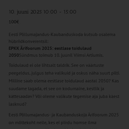
10. juuni 2025 10:00
-
15:00
100€
Eesti Põllumajandus-Kaubanduskoda kutsub osalema
hübriidkonverentsil:
EPKK Ärifoorum 2025: eestlase toidulaud
2050
Sündmus toimub 10. juunil Viimsi Artiumis.
Toidulaud ei ole lihtsalt taldrik. See on väärtuste
peegeldus, julgus teha valikuid ja oskus näha suurt pilti.
Milline saab olema eestlase toidulaud aastal 2050? Kas
suudame tagada, et see on kodumaine, kestlik ja
kättesaadav? Või oleme valikute tegemise aja juba käest
lasknud?
Eesti Põllumajandus- ja Kaubanduskoja Ärifoorum 2025
on mõttekoht neile, kes ei piirdu homse ilma