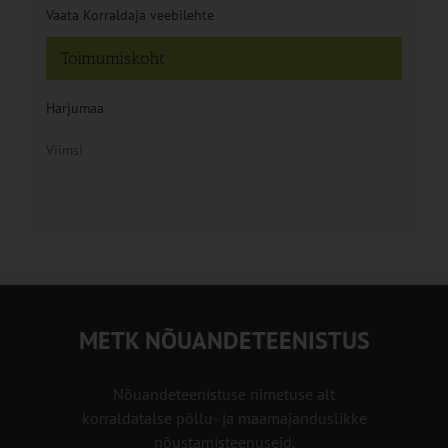
Vaata Korraldaja veebilehte
Toimumiskoht
Harjumaa
Viimsi
METK NÕUANDETEENISTUS
Nõuandeteenistuse nimetuse alt
korraldatalse põllu- ja maamajanduslikke
nõustamisteenuseid.