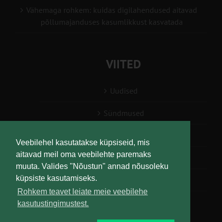
Vähemaga rohkem: kuidas digilahendused aitavad
põllumajanduses kasumlikkust kasvatada
VIITED
Uudised
Sündmused
Konsulent, nõustaja
Veebilehel kasutatakse küpsiseid, mis
aitavad meil oma veebilehte paremaks
Teabesalv
muuta. Valides "Nõustun" annad nõusoleku
küpsiste kasutamiseks.
Liitu uudiskirjaga
Rohkem teavet leiate meie veebilehe
kasutustingimustest.