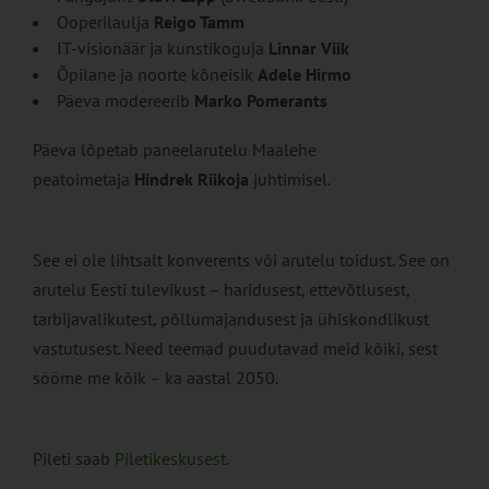
Ooperilaulja
Reigo Tamm
IT-visionäär ja kunstikoguja
Linnar Viik
Õpilane ja noorte kõneisik
Adele Hirmo
Päeva modereerib
Marko Pomerants
Päeva lõpetab paneelarutelu Maalehe
peatoimetaja
Hindrek Riikoja
juhtimisel.
See ei ole lihtsalt konverents või arutelu toidust. See on
arutelu Eesti tulevikust – haridusest, ettevõtlusest,
tarbijavalikutest, põllumajandusest ja ühiskondlikust
vastutusest. Need teemad puudutavad meid kõiki, sest
sööme me kõik – ka aastal 2050.
Pileti saab
Piletikeskusest
.