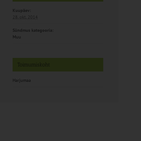
Kuupäev:
28. okt. 2014
Sündmus kategooria:
Muu
Toimumiskoht
Harjumaa