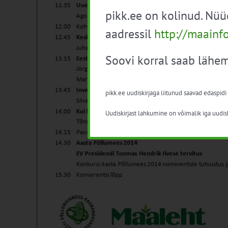
pikk.ee on kolinud. Nü
aadressil
http://maainf
Soovi korral saab lähem
pikk.ee uudiskirjaga liitunud saavad edaspidi
Uudiskirjast lahkumine on võimalik iga uudisk