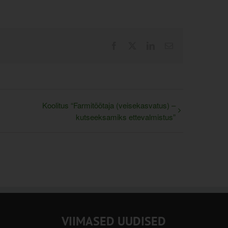
Facebook
X
LinkedIn
Email
Koolitus “Farmitöötaja (veisekasvatus) –
kutseeksamiks ettevalmistus”
VIIMASED UUDISED