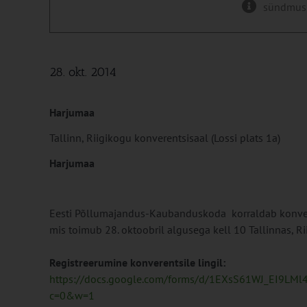
sündmus
28. okt. 2014
Harjumaa
Tallinn, Riigikogu konverentsisaal (Lossi plats 1a)
Harjumaa
Eesti Põllumajandus-Kaubanduskoda korraldab konver
mis toimub 28. oktoobril algusega kell 10 Tallinnas, Ri
Registreerumine konverentsile lingil:
https://docs.google.com/forms/d/1EXsS61WJ_EI9L
c=0&w=1