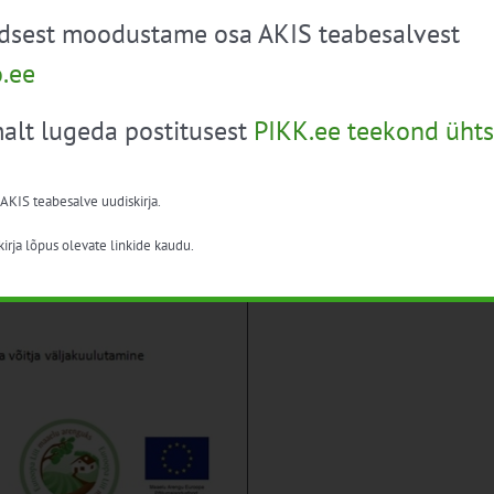
üdsest moodustame osa AKIS teabesalvest
o.ee
alt lugeda postitusest
PIKK.ee teekond ühts
 AKIS teabesalve uudiskirja.
irja lõpus olevate linkide kaudu.