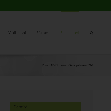
Valdkonnad
Uudised
Sündmused
Kodu
EPKK konverents “Aasta põllumees 2014”
Detailid