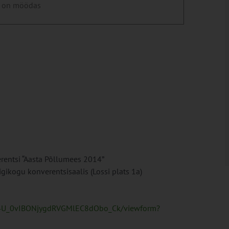
 on möödas
entsi “Aasta Põllumees 2014”
igikogu konverentsisaalis (Lossi plats 1a)
Ml4U_0vIBONjygdRVGMlEC8dObo_Ck/viewform?