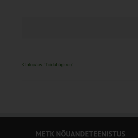
Infopäev “Toiduhügieen”
METK NÕUANDETEENISTUS