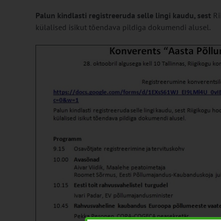
Palun kindlasti registreeruda selle lingi kaudu, sest
Ri
külalised isikut tõendava pildiga dokumendi alusel.