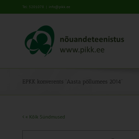
Skip
Tel: 5201078
|
info@pikk.ee
to
content
EPKK konverents “Aasta põllumees 2014”
« Kõik Sündmused