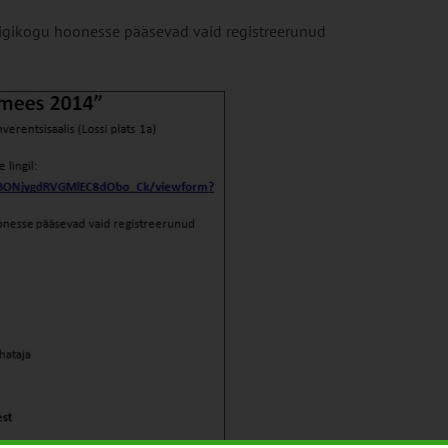
igikogu hoonesse pääsevad vaid registreerunud