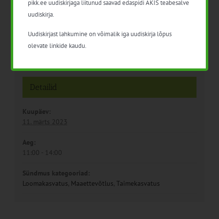
pikk.ee uudiskirjaga liitunud saavad edaspidi AKIS teabesalve
uudiskirja.
Uudiskirjast lahkumine on võimalik iga uudiskirja lõpus
olevate linkide kaudu.
Detailid
Kuupäev:
11. märts 2023
Aeg:
11:00 - 14:00
Sündmus kategooriad:
Loomakasvatus
,
Maaettevõtlus
,
Taimekasvatus