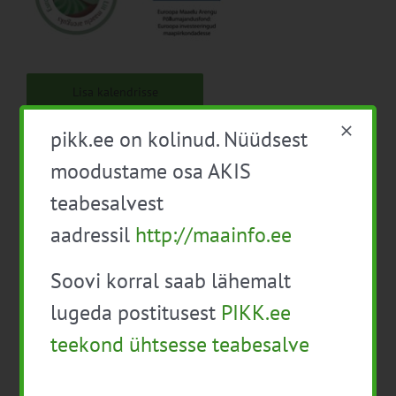
Lisa kalendrisse
pikk.ee on kolinud. Nüüdsest
moodustame osa AKIS
teabesalvest
aadressil
http://maainfo.ee
Facebook
X
LinkedIn
Email
Soovi korral saab lähemalt
lugeda postitusest
PIKK.ee
Seemnefestivali
Pärandtaimede
teekond ühtsesse teabesalve
konverents: aedniku
seemnepäev
aastaring koduaias