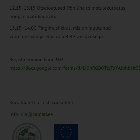
12.15-13.15 Otsetoetused. Põhiline toimetulekutoetus,
noor, teravili-kaunvili.
13.15- 14.00 Tingimuslikkus, mis on muutunud
võrreldes varajasema nõuetele vastavusega.
Registreerimine kuni 9.03 :
https://docs.google.com/forms/d/1I0nRGBOTtzTpYAlnhbNr
Korraldab Liia Lust, konsulent
Info:
liia@kamari.ee