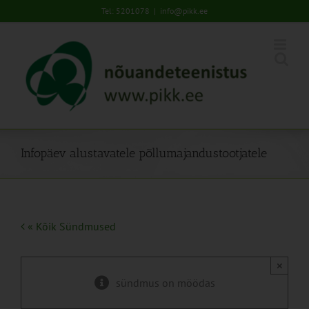
Skip
Tel: 5201078
|
info@pikk.ee
to
content
Infopäev alustavatele põllumajandustootjatele
« Kõik Sündmused
×
sündmus on möödas