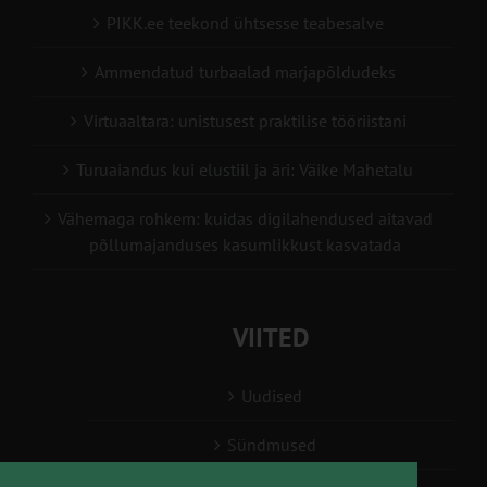
PIKK.ee teekond ühtsesse teabesalve
Ammendatud turbaalad marjapõldudeks
Virtuaaltara: unistusest praktilise tööriistani
Turuaiandus kui elustiil ja äri: Väike Mahetalu
Vähemaga rohkem: kuidas digilahendused aitavad
põllumajanduses kasumlikkust kasvatada
VIITED
Uudised
Sündmused