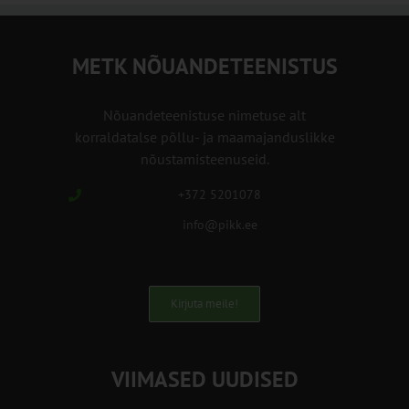
METK NÕUANDETEENISTUS
Nõuandeteenistuse nimetuse alt
korraldatalse põllu- ja maamajanduslikke
nõustamisteenuseid.
+372 5201078
info@pikk.ee
Kirjuta meile!
VIIMASED UUDISED