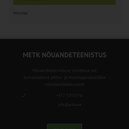
Hiiumaa
METK NÕUANDETEENISTUS
Nõuandeteenistuse nimetuse alt
korraldatalse põllu- ja maamajanduslikke
nõustamisteenuseid.
+372 5201078
info@pikk.ee