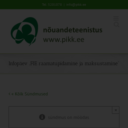
Skip
Tel: 5201078
|
info@pikk.ee
to
content
Infopäev „FIE raamatupidamine ja maksustamine“
« Kõik Sündmused
×
sündmus on möödas