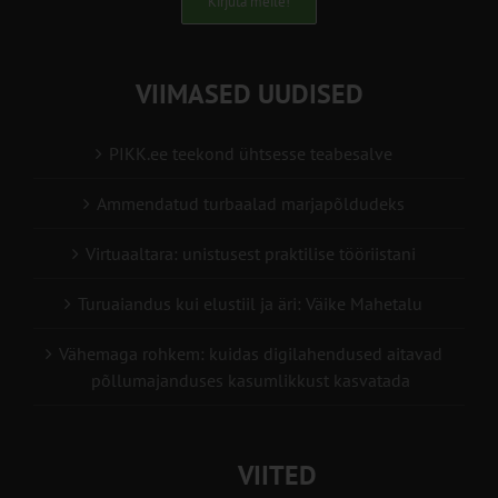
Kirjuta meile!
VIIMASED UUDISED
PIKK.ee teekond ühtsesse teabesalve
Ammendatud turbaalad marjapõldudeks
Virtuaaltara: unistusest praktilise tööriistani
Turuaiandus kui elustiil ja äri: Väike Mahetalu
Vähemaga rohkem: kuidas digilahendused aitavad
põllumajanduses kasumlikkust kasvatada
VIITED