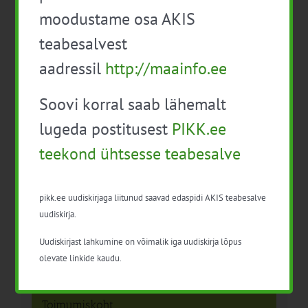
täienduskoolitus
2013”
moodustame osa AKIS
teabesalvest
aadressil
http://maainfo.ee
Soovi korral saab lähemalt
lugeda postitusest
PIKK.ee
teekond ühtsesse teabesalve
Detailid
Kuupäev:
pikk.ee uudiskirjaga liitunud saavad edaspidi AKIS teabesalve
6. veebr. 2013
uudiskirja.
Sündmus kategooria:
Uudiskirjast lahkumine on võimalik iga uudiskirja lõpus
Muu
olevate linkide kaudu.
Toimumiskoht