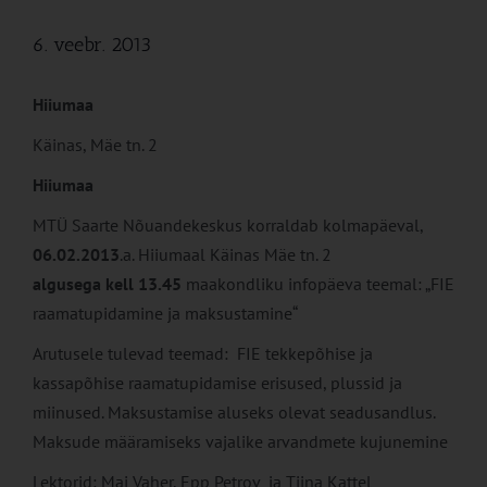
6. veebr. 2013
Hiiumaa
Käinas, Mäe tn. 2
Hiiumaa
MTÜ Saarte Nõuandekeskus korraldab kolmapäeval,
06.02.2013
.a. Hiiumaal Käinas Mäe tn. 2
algusega kell 13.45
maakondliku infopäeva teemal: „FIE
raamatupidamine ja maksustamine“
Arutusele tulevad teemad: FIE tekkepõhise ja
kassapõhise raamatupidamise erisused, plussid ja
miinused. Maksustamise aluseks olevat seadusandlus.
Maksude määramiseks vajalike arvandmete kujunemine
Lektorid: Mai Vaher, Epp Petrov ja Tiina Kattel