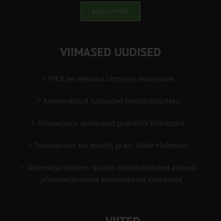
Kirjuta meile!
VIIMASED UUDISED
PIKK.ee teekond ühtsesse teabesalve
Ammendatud turbaalad marjapõldudeks
Virtuaaltara: unistusest praktilise tööriistani
Turuaiandus kui elustiil ja äri: Väike Mahetalu
Vähemaga rohkem: kuidas digilahendused aitavad
põllumajanduses kasumlikkust kasvatada