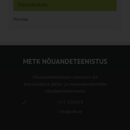
Toimumiskoht
Hiiumaa
METK NÕUANDETEENISTUS
Nõuandeteenistuse nimetuse alt
korraldatalse põllu- ja maamajanduslikke
nõustamisteenuseid.
+372 5201078
info@pikk.ee