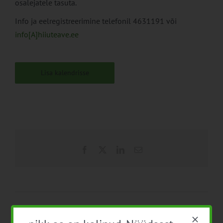
osalejatele tasuta.
Info ja eelregistreerimine telefonil 4631191 või
info[A]hiiuteave.ee
Lisa kalendrisse
Facebook
X
LinkedIn
Email
EPKK Aiandusfoorum
Põllukultuuride kasvatus
2013
– teravilja- ja õlikultuuride