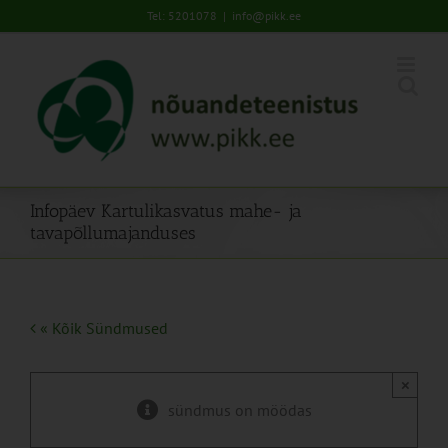
Skip
Tel: 5201078
|
info@pikk.ee
to
content
Infopäev Kartulikasvatus mahe- ja
tavapõllumajanduses
« Kõik Sündmused
×
sündmus on möödas