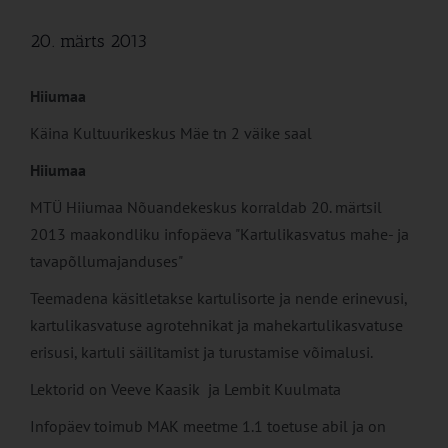
20. märts 2013
Hiiumaa
Käina Kultuurikeskus Mäe tn 2 väike saal
Hiiumaa
MTÜ Hiiumaa Nõuandekeskus korraldab 20. märtsil
2013 maakondliku infopäeva "Kartulikasvatus mahe- ja
tavapõllumajanduses"
Teemadena käsitletakse kartulisorte ja nende erinevusi,
kartulikasvatuse agrotehnikat ja mahekartulikasvatuse
erisusi, kartuli säilitamist ja turustamise võimalusi.
Lektorid on Veeve Kaasik ja Lembit Kuulmata
Infopäev toimub MAK meetme 1.1 toetuse abil ja on