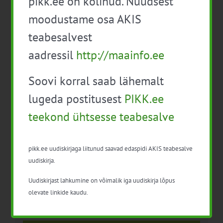
pikk.ee on kolinud. Nüüdsest
alternatiivsed
moodustame osa AKIS
viljelusmeetodid
teabesalvest
aadressil
http://maainfo.ee
Soovi korral saab lähemalt
lugeda postitusest
PIKK.ee
teekond ühtsesse teabesalve
Detailid
Kuupäev:
pikk.ee uudiskirjaga liitunud saavad edaspidi AKIS teabesalve
20. märts 2013
uudiskirja.
Sündmus kategooria:
Uudiskirjast lahkumine on võimalik iga uudiskirja lõpus
Taimekasvatus
olevate linkide kaudu.