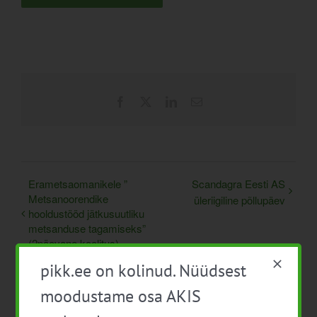
Facebook
X
LinkedIn
Email
Erametsaomanikele ”
Scandagra Eesti AS
Metsanoorendike
üleriigiline põllupäev
hooldustööd jätkusuutliku
metsanduse tagamiseks”
(2päevane koolitus)
pikk.ee on kolinud. Nüüdsest
moodustame osa AKIS