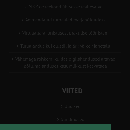
PIKK.ee teekond ühtsesse teabesalve
Ammendatud turbaalad marjapõldudeks
Virtuaaltara: unistusest praktilise tööriistani
Turuaiandus kui elustiil ja äri: Väike Mahetalu
Vähemaga rohkem: kuidas digilahendused aitavad
põllumajanduses kasumlikkust kasvatada
VIITED
Uudised
Sündmused