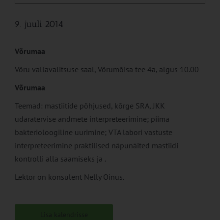
9. juuli 2014
Võrumaa
Võru vallavalitsuse saal, Võrumõisa tee 4a, algus 10.00
Võrumaa
Teemad: mastiitide põhjused, kõrge SRA, JKK
udaratervise andmete interpreteerimine; piima
bakterioloogiline uurimine; VTA labori vastuste
interpreteerimine praktilised näpunäited mastiidi
kontrolli alla saamiseks ja .
Lektor on konsulent Nelly Oinus.
Lisa kalendrisse