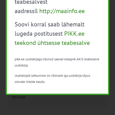
teabesalvest
aadressil
http://maainfo.ee
Soovi korral saab lähemalt
Detailid
lugeda postitusest
PIKK.ee
Kuupäev:
teekond ühtsesse teabesalve
9. juuli 2014
Sündmus kategooria:
pikk.ee uudiskirjaga liitunud saavad edaspidi AKIS teabesalve
Loomakasvatus
uudiskirja.
Uudiskirjast lahkumine on võimalik iga uudiskirja lõpus
olevate linkide kaudu.
Toimumiskoht
Võrumaa