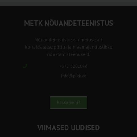
METK NÕUANDETEENISTUS
Nõuandeteenistuse nimetuse alt
korraldatalse põllu- ja maamajanduslikke
nõustamisteenuseid.
+372 5201078
info@pikk.ee
Kirjuta meile!
VIIMASED UUDISED