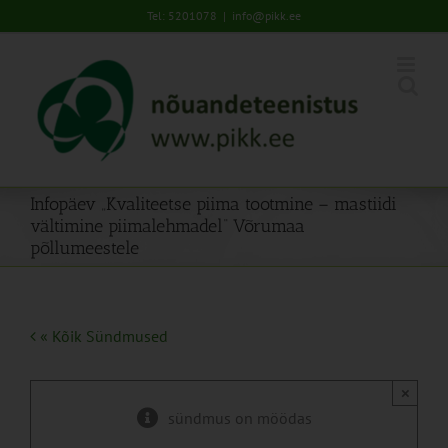
Skip
Tel: 5201078
|
info@pikk.ee
to
content
Infopäev „Kvaliteetse piima tootmine – mastiidi
vältimine piimalehmadel“ Võrumaa
põllumeestele
« Kõik Sündmused
×
sündmus on möödas