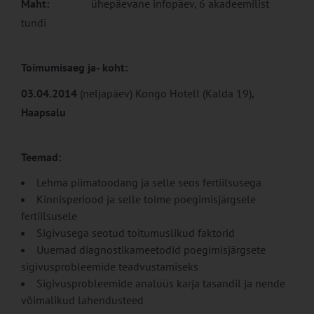
Maht:
ühepäevane infopäev, 6 akadeemilist
tundi
Toimumisaeg ja- koht:
03.04.2014
(neljapäev) Kongo Hotell (Kalda 19),
Haapsalu
Teemad:
Lehma piimatoodang ja selle seos fertiilsusega
Kinnisperiood ja selle toime poegimisjärgsele
fertiilsusele
Sigivusega seotud toitumuslikud faktorid
Uuemad diagnostikameetodid poegimisjärgsete
sigivusprobleemide teadvustamiseks
Sigivusprobleemide analüüs karja tasandil ja nende
võimalikud lahendusteed