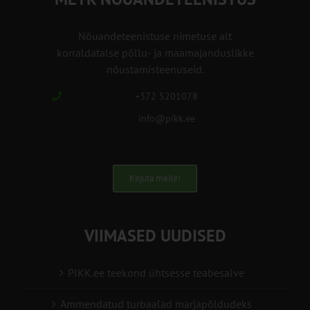
Nõuandeteenistuse nimetuse alt
korraldatalse põllu- ja maamajanduslikke
nõustamisteenuseid.
+372 5201078
info@pikk.ee
Kirjuta meile!
VIIMASED UUDISED
PIKK.ee teekond ühtsesse teabesalve
Ammendatud turbaalad marjapõldudeks