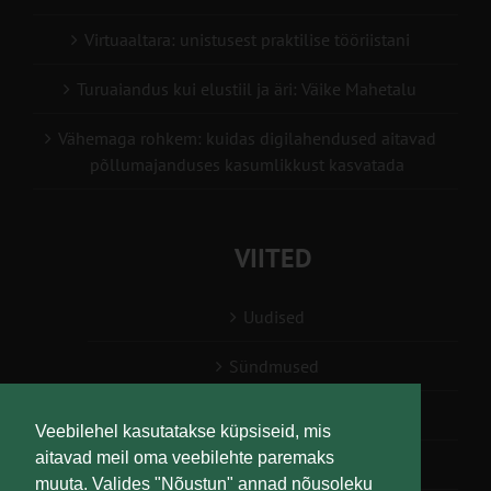
Virtuaaltara: unistusest praktilise tööriistani
Turuaiandus kui elustiil ja äri: Väike Mahetalu
Vähemaga rohkem: kuidas digilahendused aitavad
põllumajanduses kasumlikkust kasvatada
VIITED
Uudised
Sündmused
Konsulent, nõustaja
Veebilehel kasutatakse küpsiseid, mis
aitavad meil oma veebilehte paremaks
Teabesalv
muuta. Valides "Nõustun" annad nõusoleku