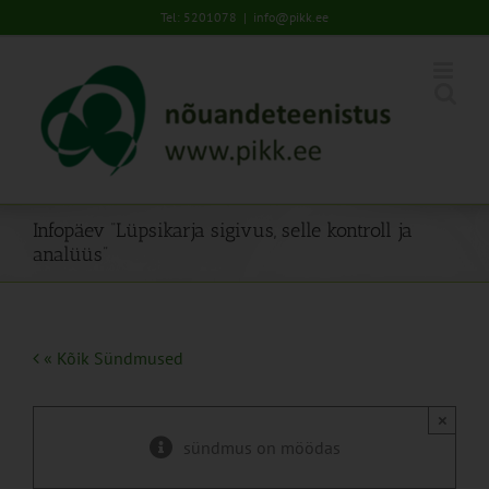
Skip
Tel: 5201078
|
info@pikk.ee
to
content
Infopäev “Lüpsikarja sigivus, selle kontroll ja
analüüs”
« Kõik Sündmused
×
sündmus on möödas