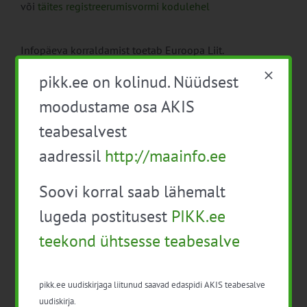
või
täites registreerumisvormi kodulehel
Infopäeva korraldamist toetab Euroopa Liit.
Koolitust korraldab:
pikk.ee on kolinud. Nüüdsest
Eesti Maaülikooli avatud ülikool
moodustame osa AKIS
Tel 731 3174, 731 3275, 731 3175
teabesalvest
emu.ee">
avayl[A]emu.ee
http://avatudylikool.emu.ee/
aadressil
http://maainfo.ee
Kreutzwaldi 56
51014 Tartu
Soovi korral saab lähemalt
lugeda postitusest
PIKK.ee
teekond ühtsesse teabesalve
pikk.ee uudiskirjaga liitunud saavad edaspidi AKIS teabesalve
Lisa kalendrisse
uudiskirja.