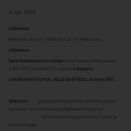
3. apr. 2014
Läänemaa
Haapsalu, Kongo Hotell (Kalda 19, Haapsalu)
Läänemaa
Eesti Maaülikool korraldab
Eesti Maaelu arengukava
2007-2013 meetme 1.1. raames
infopäeva
LÜPSIKARJA SIGIVUS, SELLE KONTROLL JA ANALÜÜS
Sihtrühm:
põllumajandustoodete tootmise, toidu
tootmise või töötlemisega tegelevad füüsilised
või eraõiguslikud juriidilised isikud ja
tema töötajad