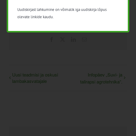
Uudiskirjast lahkumine on võimalik iga uudiskirja lõpus
olevate linkide kaudu.
Facebook
X
LinkedIn
Email
Uusi teadmisi ja oskusi
Infopäev „Suvi- ja
lambakasvatajale
talirapsi agrotehnika“.