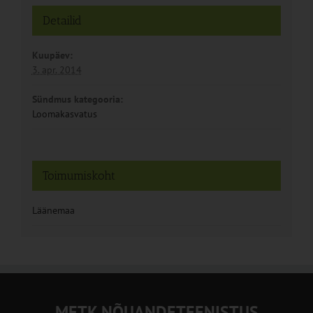
Detailid
Kuupäev:
3. apr. 2014
Sündmus kategooria:
Loomakasvatus
Toimumiskoht
Läänemaa
METK NÕUANDETEENISTUS