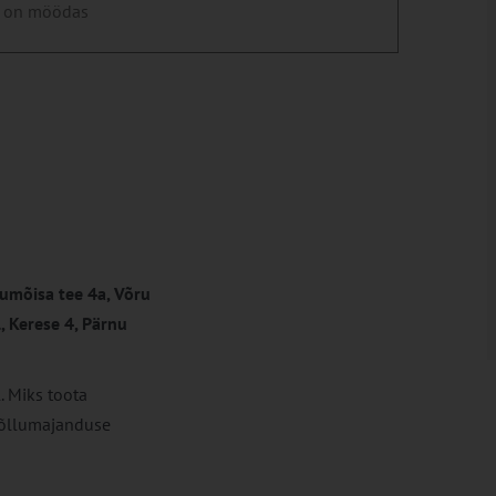
 on möödas
rumõisa tee 4a, Võru
 Kerese 4, Pärnu
 Miks toota
põllumajanduse