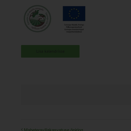
Lisa kalendrisse
Maheteraviljakasvatuse õpiring