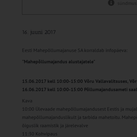
sündmus
16. juuni 2017
Eesti Mahepõllumajanuse SA korraldab infopäeva:
"Mahepõllumajandus alustajatele"
15.06.2017 kell 10:00-15:00 Võru Vallavalitsuses, Võ
16.06.2017 kell 10:00-15:00 Põllumajandusameti saal,
Kava
10:00 Ülevaade mahepõllumajandusest Eestis ja mujal.
mahepõllumajanduslikult ja tarbida mahetoitu. Mahe
õiguslik raamistik ja järelevalve
11:30 Kohvipaus