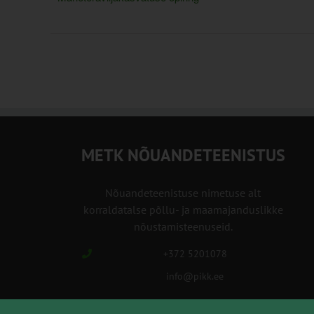
METK NÕUANDETEENISTUS
Nõuandeteenistuse nimetuse alt
korraldatalse põllu- ja maamajanduslikke
nõustamisteenuseid.
+372 5201078
info@pikk.ee