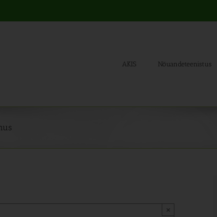
AKIS
Nõuandeteenistus
rnus
×