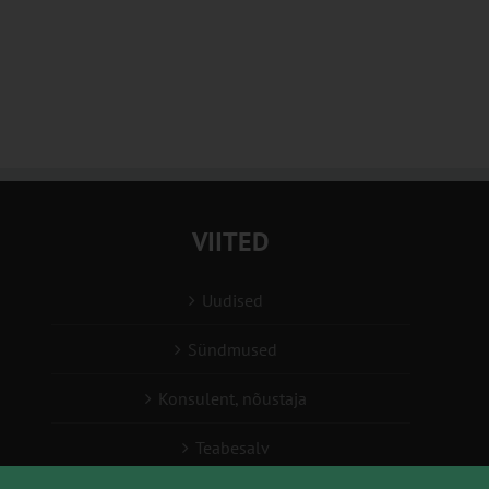
VIITED
Uudised
Sündmused
Konsulent, nõustaja
Teabesalv