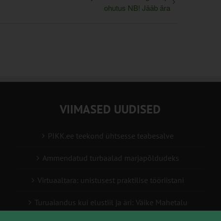
ohutus NB! Jääb ära
VIIMASED UUDISED
PIKK.ee teekond ühtsesse teabesalve
Ammendatud turbaalad marjapõldudeks
Virtuaaltara: unistusest praktilise tööriistani
Turuaiandus kui elustiil ja äri: Väike Mahetalu