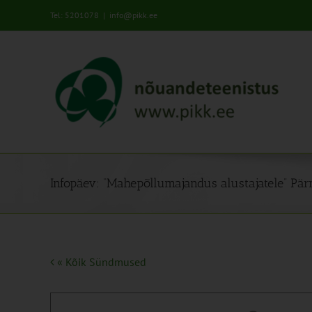
Skip
Tel: 5201078
|
info@pikk.ee
to
content
Infopäev: “Mahepõllumajandus alustajatele” Pä
« Kõik Sündmused