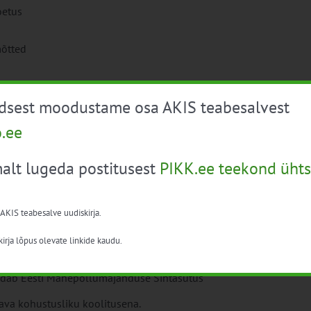
oetus
õtted
üdsest moodustame osa AKIS teabesalvest
eks on kindlasti vajalik registreerimine hiljemalt 2
o.ee
alt lugeda postitusest
PIKK.ee teekond ühts
 AKIS teabesalve uudiskirja.
irja lõpus olevate linkide kaudu.
gramm põllumajanduspoliitika abinõude
aldab Eesti Mahepõllumajanduse Sihtasutus
va kohustusliku koolitusena.