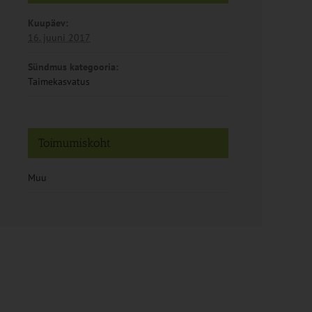
Kuupäev:
16. juuni 2017
Sündmus kategooria:
Taimekasvatus
Toimumiskoht
Muu