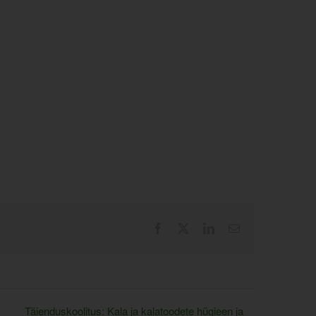
Facebook
X
LinkedIn
Email
Täienduskoolitus: Kala ja kalatoodete hügieen ja