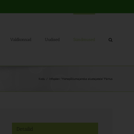
Valdkonnad
Uudised
Sündmused
Kodu
Infopäev: “Mahepõllumajandus alustajatele” Pärnus
Detailid