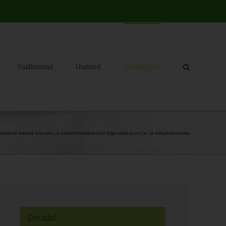
Valdkonnad
Uudised
Sündmused
anduse toetuse tutvustus ja keskkonnasõbralikud tegevused puuvilja- ja marjakasvatuses
Detailid