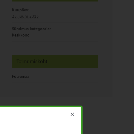
Kuupäev:
25. juuni 2015
Sündmus kategooria:
Keskkond
Toimumiskoht
Põlvamaa