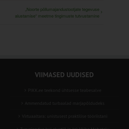
„Noorte põllumajandustootjate tegevuse
alustamise“ meetme tingimuste tutvustamine
VIIMASED UUDISED
PIKK.ee teekond ühtsesse teabesalve
Ammendatud turbaalad marjapõldudeks
Virtuaaltara: unistusest praktilise tööriistani