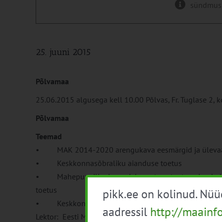
sündmus
25. juuni 2015
Põlvamaa
25.06.2015 algusega kell 10.00 Põlvas, Fr. Tuglase 2, k
Põlvamaa
Teemad
• MAK 2014-2020 arengukava eesmärgid ja ülevaade
• Keskkonnasõbraliku aianduse toetus
• Mahepuuvilja- ja marjakasvatuse toetus ning kohal
toetus
pikk.ee on kolinud. Nü
• Keskkonnasõbraliku puuvilja- ja marjakasvatuse 
aadressil
http://maainf
Lektor: Eesti Maaülikoolist Toomas Tõrra ,