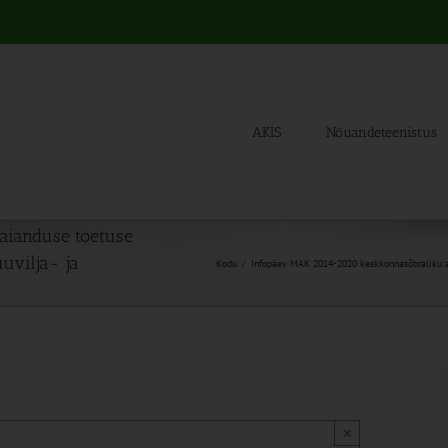
AKIS
Nõuandeteenistus
aianduse toetuse
uvilja- ja
Kodu
Infopäev MAK 2014-2020 keskkonnasõbraliku ai
×