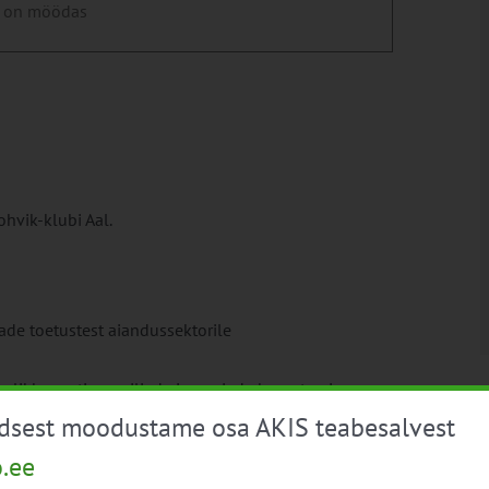
 on möödas
ohvik-klubi Aal.
 toetustest aiandussektorile
ikku sorti puuviljade ja marjade kasvatamise
üdsest moodustame osa AKIS teabesalvest
põhimõtted ning vajalikkus
o.ee