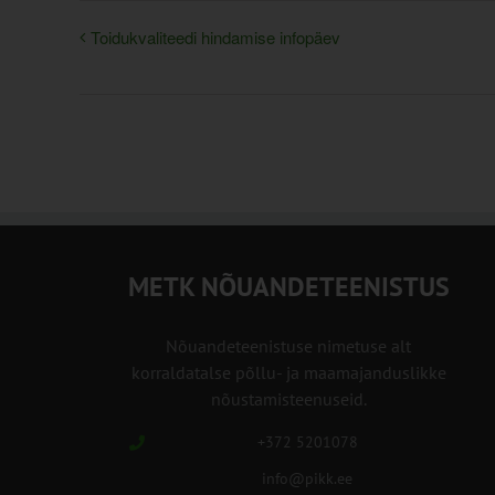
Toidukvaliteedi hindamise infopäev
METK NÕUANDETEENISTUS
Nõuandeteenistuse nimetuse alt
korraldatalse põllu- ja maamajanduslikke
nõustamisteenuseid.
+372 5201078
info@pikk.ee