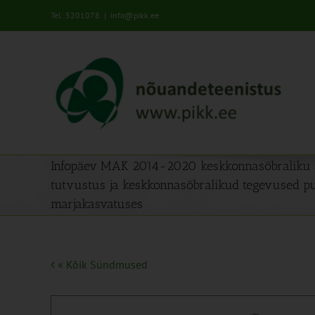
Skip
Tel: 5201078
|
info@pikk.ee
to
content
Infopäev MAK 2014-2020 keskkonnasõbraliku 
tutvustus ja keskkonnasõbralikud tegevused pu
marjakasvatuses
« Kõik Sündmused