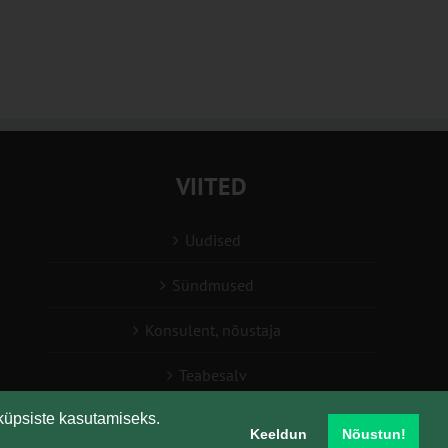
VIITED
Uudised
Sündmused
Konsulent, nõustaja
Teabesalv
küpsiste kasutamiseks.
Liitu uudiskirjaga
Keeldun
Nõustun!