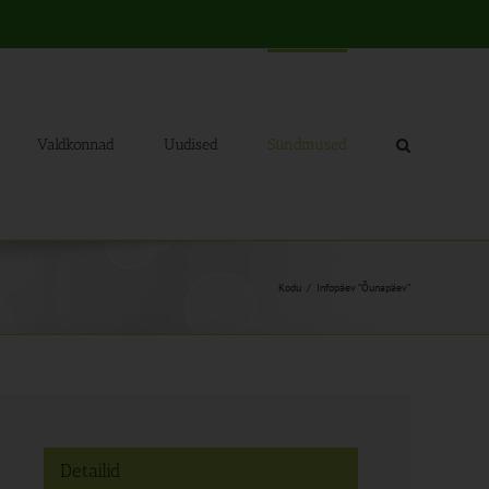
Valdkonnad
Uudised
Sündmused
Kodu
Infopäev “Õunapäev”
Detailid