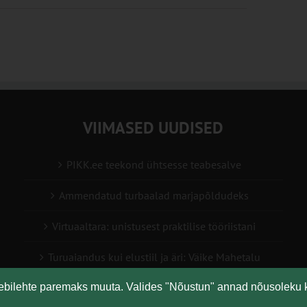
VIIMASED UUDISED
PIKK.ee teekond ühtsesse teabesalve
Ammendatud turbaalad marjapõldudeks
Virtuaaltara: unistusest praktilise tööriistani
Turuaiandus kui elustiil ja äri: Väike Mahetalu
eebilehte paremaks muuta. Valides "Nõustun" annad nõusoleku 
Vähemaga rohkem: kuidas digilahendused aitavad
põllumajanduses kasumlikkust kasvatada