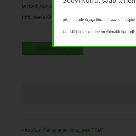
Soovi korral saab lähem
Lektorid Veeve Kaasik ja Mikko Rahtola
Info: Veeve Kaasik, tel 56357949
pikk.ee uudiskirjaga liitunud saavad edaspidi
Uudiskirjast lahkumine on võimalik iga uudisk
Lisa kalendrisse
Koolitus “Rahastamisvõimalused PRIA”