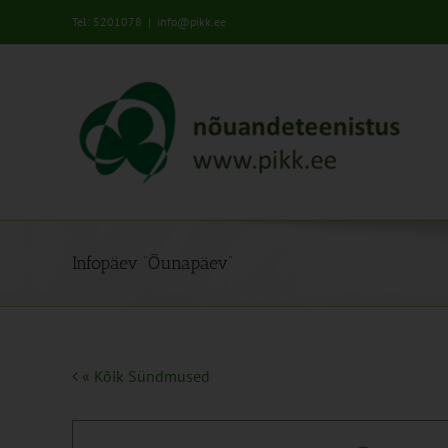
Skip
Tel: 5201078
|
info@pikk.ee
to
content
Infopäev “Õunapäev”
« Kõik Sündmused