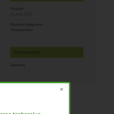
Kuupäev:
21. sept. 2013
Sündmus kategooria:
Taimekasvatus
Toimumiskoht
Saaremaa