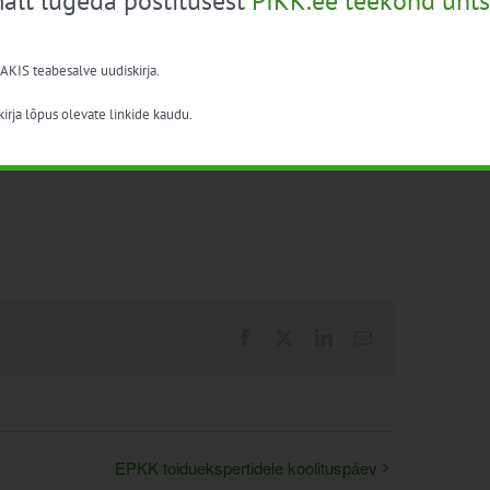
alt lugeda postitusest
PIKK.ee teekond ühts
 AKIS teabesalve uudiskirja.
irja lõpus olevate linkide kaudu.
Facebook
X
LinkedIn
Email
EPKK toiduekspertidele koolituspäev