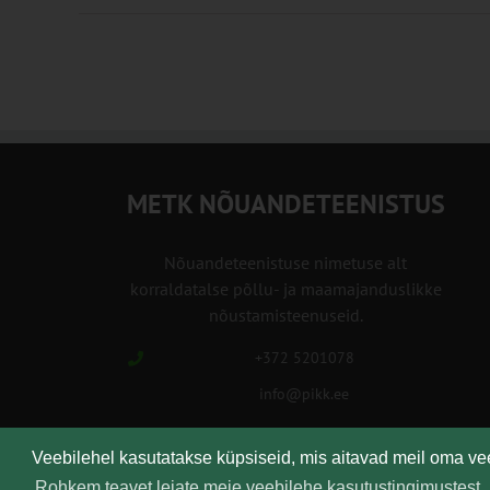
METK NÕUANDETEENISTUS
Nõuandeteenistuse nimetuse alt
korraldatalse põllu- ja maamajanduslikke
nõustamisteenuseid.
+372 5201078
info@pikk.ee
Veebilehel kasutatakse küpsiseid, mis aitavad meil oma v
Rohkem teavet leiate meie veebilehe kasutustingimustest.
Kirjuta meile!