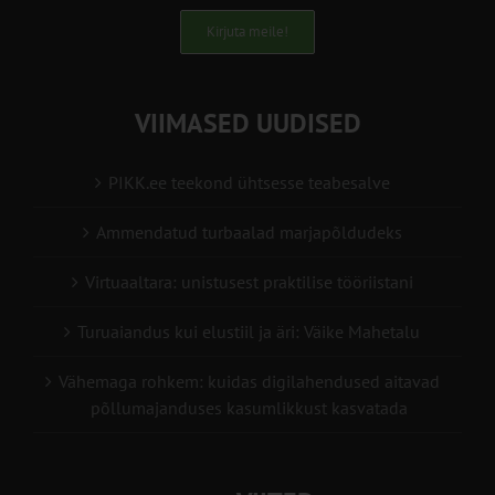
Kirjuta meile!
VIIMASED UUDISED
PIKK.ee teekond ühtsesse teabesalve
Ammendatud turbaalad marjapõldudeks
Virtuaaltara: unistusest praktilise tööriistani
Turuaiandus kui elustiil ja äri: Väike Mahetalu
Vähemaga rohkem: kuidas digilahendused aitavad
põllumajanduses kasumlikkust kasvatada