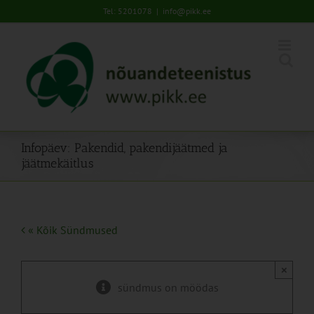
Skip
Tel: 5201078
|
info@pikk.ee
to
content
Infopäev: Pakendid, pakendijäätmed ja
jäätmekäitlus
« Kõik Sündmused
×
sündmus on möödas