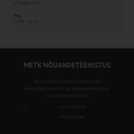
17. veebr. 2023
Aeg:
10:00 - 14:45
METK NÕUANDETEENISTUS
Nõuandeteenistuse nimetuse alt
korraldatalse põllu- ja maamajanduslikke
nõustamisteenuseid.
+372 5201078
info@pikk.ee