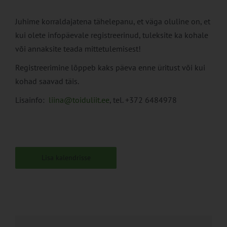
Juhime korraldajatena tähelepanu, et väga oluline on, et
kui olete infopäevale registreerinud, tuleksite ka kohale
või annaksite teada mittetulemisest!
Registreerimine lõppeb kaks päeva enne üritust või kui
kohad saavad täis.
Lisainfo:
liina@toiduliit.ee
, tel. +372 6484978
Lisa kalendrisse