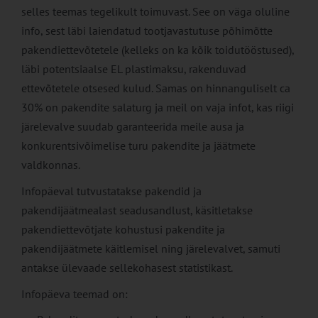
selles teemas tegelikult toimuvast. See on väga oluline
info, sest läbi laiendatud tootjavastutuse põhimõtte
pakendiettevõtetele (kelleks on ka kõik toidutööstused),
läbi potentsiaalse EL plastimaksu, rakenduvad
ettevõtetele otsesed kulud. Samas on hinnanguliselt ca
30% on pakendite salaturg ja meil on vaja infot, kas riigi
järelevalve suudab garanteerida meile ausa ja
konkurentsivõimelise turu pakendite ja jäätmete
valdkonnas.
Infopäeval tutvustatakse pakendid ja
pakendijäätmealast seadusandlust, käsitletakse
pakendiettevõtjate kohustusi pakendite ja
pakendijäätmete käitlemisel ning järelevalvet, samuti
antakse ülevaade sellekohasest statistikast.
Infopäeva teemad on: