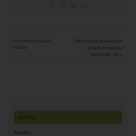
Facebook
X
LinkedIn
Email
Sensoorse analüüsi
Taimekaitse aluskoolitus
koolitus
professionaalsele
kasutajale (22 t)
Detailid
Kuupäev: