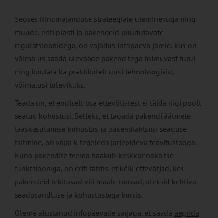
Seoses Ringmajanduse strateegiale üleminekuga ning
muude, eriti plasti ja pakendeid puudutavate
regulatsioonidega, on vajadus infopäeva järele, kus on
võimalus saada ülevaade pakenditega toimuvast turul
ning kuulata ka praktikutelt uusi tehnoloogiaid,
võimalusi tulevikuks.
Teada on, et endiselt osa ettevõtjatest ei täida riigi poolt
seatud kohustusi. Selleks, et tagada pakendijäätmete
taaskasutamise kohustus ja pakendiaktsiisi seaduse
täitmine, on vajalik tegeleda järjepideva teavitustööga.
Kuna pakendite teema haakub keskkonnakaitse
funktsiooniga, on eriti tähtis, et kõik ettevõtjad, kes
pakendeid tekitavad või maale toovad, oleksid kehtiva
seadusandluse ja kohustustega kursis.
Oleme alustanud infopäevade sarjaga, et saada
aegrida