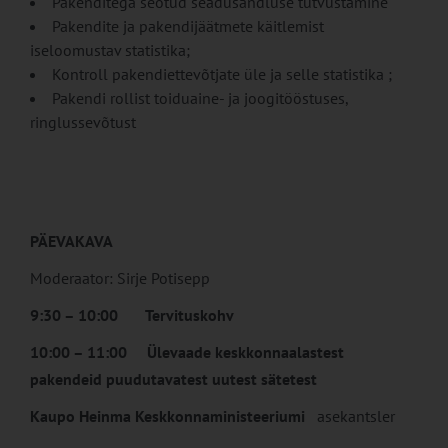
Pakenditega seotud seadusandluse tutvustamine
Pakendite ja pakendijäätmete käitlemist
iseloomustav statistika;
Kontroll pakendiettevõtjate üle ja selle statistika ;
Pakendi rollist toiduaine- ja joogitööstuses,
ringlussevõtust
PÄEVAKAVA
Moderaator: Sirje Potisepp
9:30 – 10:00 Tervituskohv
10:00 – 11:00
Ülevaade keskkonnaalastest
pakendeid puudutavatest uutest sätetest
Kaupo Heinma Keskkonnaministeeriumi
asekantsler