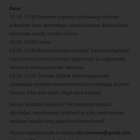
Kava:
11:30-12:30 Särevere kogemus piimakarja vasikate
pidamisel koos ammedega, lauda külastus (kaitseriietus
korraldaja poolt), Kristjan Reino
12:30-13:00 Lõuna
13:00-13:30 Rahvusvahelise projekti TransformDairyNet
https://transformdairynet.eu/
tegevused ja kogemuste
vahetuse võimalused, Airi Vetemaa
13:30-15:00 Šotimaa Ethical Dairy kogemused
piimakarja vasikate kasvatamisel koos emadega. Arutelu.
Charles Ellet (üle veebi, tõlge eesti keelde)
Kes on oodatud osalema? Piimakarjakasvatajad,
nõustajad, veterinaarid, tudengid ja kõik, keda huvitab
vasikate heaolu ning praktilised lahendused.
Palume registreeruda e-mailile
airi.vetemaa@gmail.com