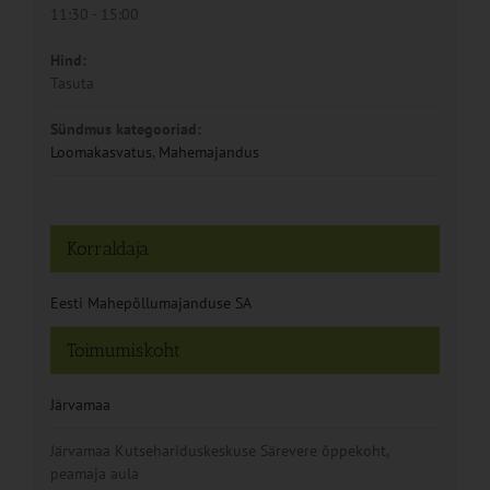
11:30 - 15:00
Hind:
Tasuta
Sündmus kategooriad:
Loomakasvatus
,
Mahemajandus
Korraldaja
Eesti Mahepõllumajanduse SA
Toimumiskoht
Järvamaa
Järvamaa Kutsehariduskeskuse Särevere õppekoht,
peamaja aula