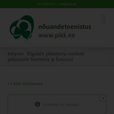
Skip
Tel: 5201078
|
info@pikk.ee
to
content
Infopäev: Pilguheit piimakarja vasikate
pidamisele Säreveres ja Šotimaal
« Kõik Sündmused
×
sündmus on möödas