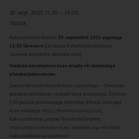
29. sept. 2025 11:30
-
15:00
TASUTA
Kutsume kõiki huvilisi
29. septembril 2025 algusega
11:30 Säreverre
(Järvamaa Kutsehariduskeskuse
Särevere õppekoht, peamaja aula)
Vasikate kasvatamine koos emade või ammedega
piimakarjakasvatuses
Saame lähemalt tutvuda kahe süsteemiga – Säreveres
peetakse piimakarja vasikaid koos ammedega, Šotimaa
130 pealise piimakarjaga ettevõttes Ethical Dairy aga
koos emadega
https://theethicaldairy.co.uk/
.
Rahvusvaheline projekt TransformDairyNet,
https://transformdairynet.eu/
koondab aga eri riikide
häid praktikaid ja kogemusi.