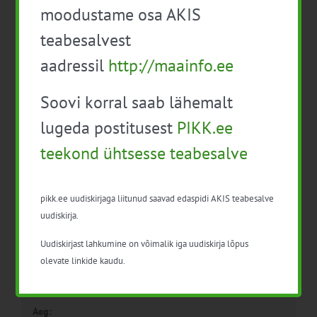
moodustame osa AKIS
teabesalvest
Eesti hobuse unikaalsus
Taastava
aadressil
http://maainfo.ee
teadlaste ja praktikute
põllumajanduse praktikad
silme läbi
ja koolitus
Soovi korral saab lähemalt
lugeda postitusest
PIKK.ee
teekond ühtsesse teabesalve
pikk.ee uudiskirjaga liitunud saavad edaspidi AKIS teabesalve
uudiskirja.
Detailid
Uudiskirjast lahkumine on võimalik iga uudiskirja lõpus
olevate linkide kaudu.
Kuupäev:
29. sept. 2025
Aeg: