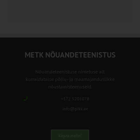
METK NÕUANDETEENISTUS
Nõuandeteenistuse nimetuse alt
korraldatalse põllu- ja maamajanduslikke
nõustamisteenuseid.
+372 5201078
info@pikk.ee
Kirjuta meile!