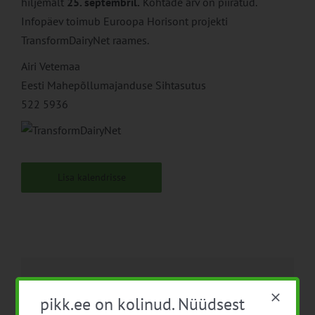
hiljemalt
25. septembril.
Kohtade arv on piiratud.
Infopäev toimub Euroopa Horisont projekti
TransformDairyNet raames.
Airi Vetemaa
Eesti Mahepõllumajanduse Sihtasutus
522 5936
Lisa kalendrisse
Facebook
X
LinkedIn
Email
pikk.ee on kolinud. Nüüdsest