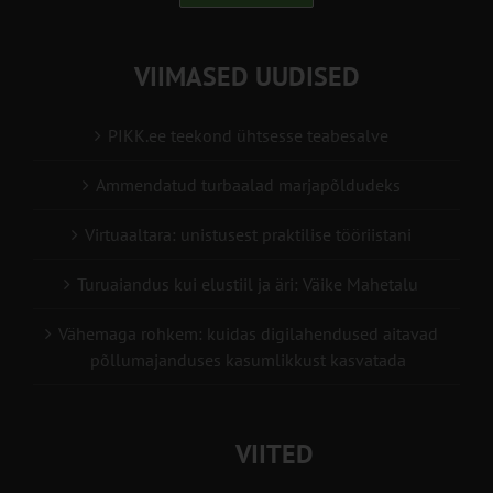
VIIMASED UUDISED
PIKK.ee teekond ühtsesse teabesalve
Ammendatud turbaalad marjapõldudeks
Virtuaaltara: unistusest praktilise tööriistani
Turuaiandus kui elustiil ja äri: Väike Mahetalu
Vähemaga rohkem: kuidas digilahendused aitavad
põllumajanduses kasumlikkust kasvatada
VIITED