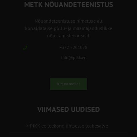
METK NÕUANDETEENISTUS
Nõuandeteenistuse nimetuse alt
korraldatalse põllu- ja maamajanduslikke
nõustamisteenuseid.
+372 5201078
info@pikk.ee
Kirjuta meile!
VIIMASED UUDISED
PIKK.ee teekond ühtsesse teabesalve