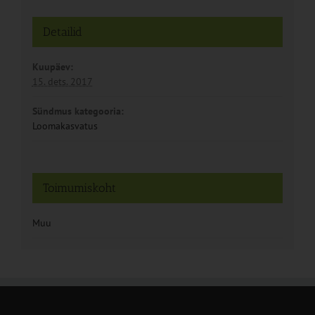
Detailid
Kuupäev:
15. dets. 2017
Sündmus kategooria:
Loomakasvatus
Toimumiskoht
Muu