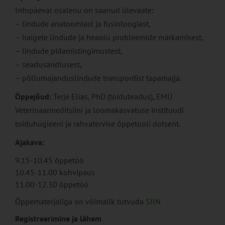
Infopäeval osalenu on saanud ülevaate:
– lindude anatoomiast ja füsioloogiast,
– haigete lindude ja heaolu probleemide märkamisest,
– lindude pidamistingimustest,
– seadusandlusest,
– põllumajanduslindude transpordist tapamajja.
Õppejõud:
Terje Elias, PhD (toiduteadus), EMÜ
Veterinaarmeditsiini ja loomakasvatuse instituudi
toiduhügieeni ja rahvatervise õppetooli dotsent.
Ajakava:
9.15-10.45 õppetöö
10.45-11.00 kohvipaus
11.00-12.30 õppetöö
Õppematerjaliga on võimalik tutvuda
SIIN
Registreerimine ja lähem