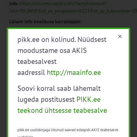
info:
https://ois.emu.ee/pls/ois/!tere.tulemast?
leht=OK.AY.VP&id_ay_programm=8223&id_ay_toimumine=10
Lähem info koolituse korraldajalt:
Eesti Maaülikooli avatud ülikool
pikk.ee on kolinud. Nüüdsest
Fr. R. Kreutzwaldi 56 (III korrus, ruumid 303-306), 51014
Tartu,
moodustame osa AKIS
tel 731 3174, 731 3175, 731 3275, 534 41844
teabesalvest
e-post: avayl@emu.ee
aadressil
http://maainfo.ee
http://avatudylikool.emu.ee/
Soovi korral saab lähemalt
lugeda postitusest
PIKK.ee
teekond ühtsesse teabesalve
Lisa kalendrisse
pikk.ee uudiskirjaga liitunud saavad edaspidi AKIS teabesalve
uudiskirja.