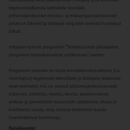
tegevusvaldkonda laiendada soovijad,
põllumajanduslike esindus- ja erialaorganisatsioonide
juhatuse liikmed ja töötajad ning kõik teemast huvitatud
isikud.
Infopäev toimub programmi “Teadmussiirde pikaajaline
programm loomakasvatuse valdkonnas” raames.
Programmi eesmärk on tõsta loomakasvatussektoris (v.a.
vesiviljelus) tegelevate ettevõtjate ja töötajate teadmiste
taset teemadel, mis on seotud põllumajandusloomade
pidamise, söötmise, heaolu, tervise, taudiennetuse,
aretuse ja geneetiliste ressursside säilitamise, ohutu ja
kvaliteetse sööda, ning esmase töötlemise kaudu
lisandväärtuse loomisega.
Õpiväljundid: