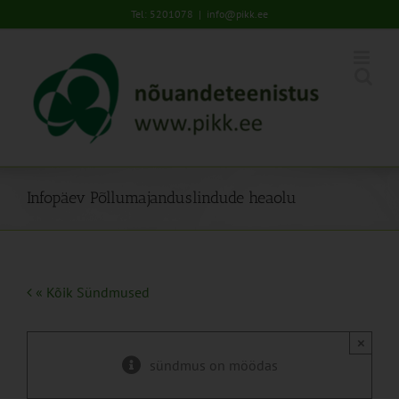
Skip
Tel: 5201078
|
info@pikk.ee
to
content
Infopäev Põllumajanduslindude heaolu
« Kõik Sündmused
×
sündmus on möödas