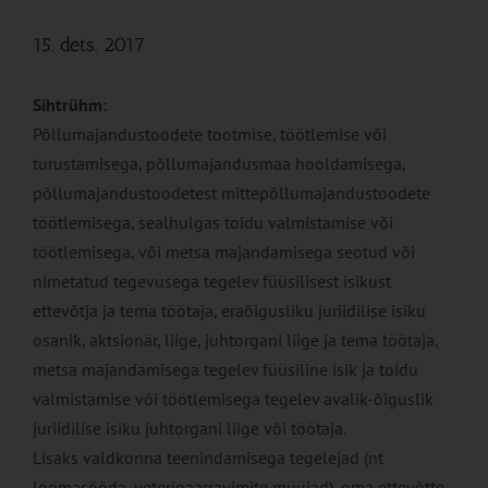
15. dets. 2017
Sihtrühm:
Põllumajandustoodete tootmise, töötlemise või
turustamisega, põllumajandusmaa hooldamisega,
põllumajandustoodetest mittepõllumajandustoodete
töötlemisega, sealhulgas toidu valmistamise või
töötlemisega, või metsa majandamisega seotud või
nimetatud tegevusega tegelev füüsilisest isikust
ettevõtja ja tema töötaja, eraõigusliku juriidilise isiku
osanik, aktsionär, liige, juhtorgani liige ja tema töötaja,
metsa majandamisega tegelev füüsiline isik ja toidu
valmistamise või töötlemisega tegelev avalik-õiguslik
juriidilise isiku juhtorgani liige või töötaja.
Lisaks valdkonna teenindamisega tegelejad (nt
loomasööda, veterinaarravimite müüjad), oma ettevõtte