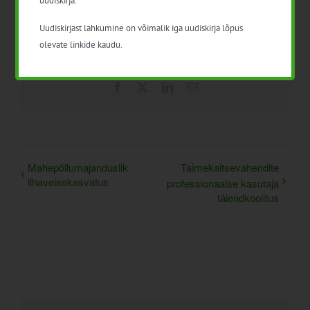
Uudiskirjast lahkumine on võimalik iga uudiskirja lõpus
olevate linkide kaudu.
Facebook
X
LinkedIn
Email
Mahepõllumajanduslik
Taimekaitsevahendite
lihaveisekasvatus
professionaalse kasutaja
täiendkoolitus