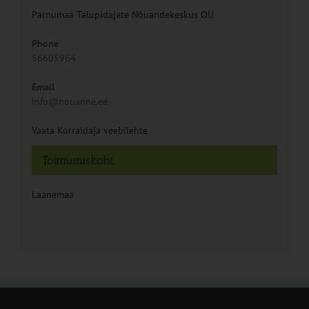
Pärnumaa Talupidajate Nõuandekeskus OÜ
Phone
56605964
Email
info@nouanne.ee
Vaata Korraldaja veebilehte
Toimumiskoht
Läänemaa