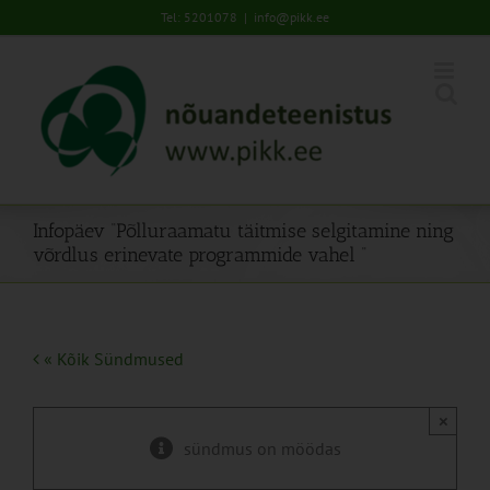
Skip
Tel: 5201078
|
info@pikk.ee
to
content
Infopäev “Põlluraamatu täitmise selgitamine ning
võrdlus erinevate programmide vahel “
« Kõik Sündmused
×
sündmus on möödas