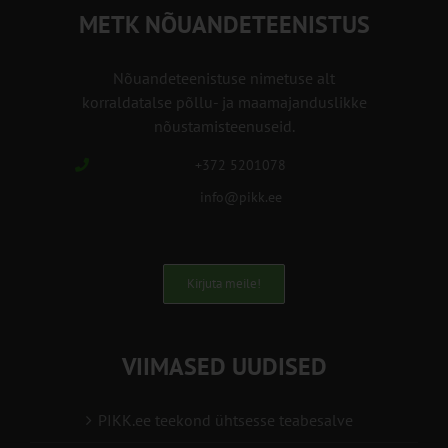
METK NÕUANDETEENISTUS
Nõuandeteenistuse nimetuse alt
korraldatalse põllu- ja maamajanduslikke
nõustamisteenuseid.
+372 5201078
info@pikk.ee
Kirjuta meile!
VIIMASED UUDISED
PIKK.ee teekond ühtsesse teabesalve