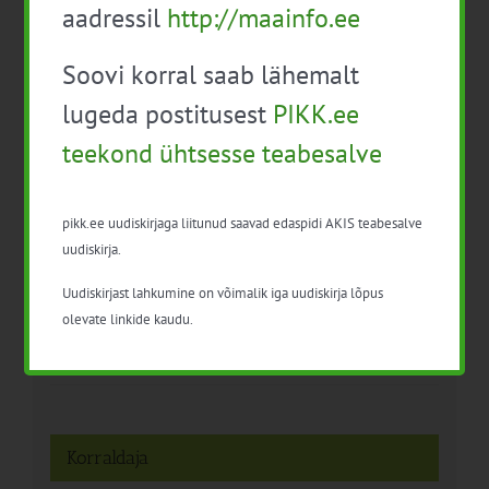
aadressil
http://maainfo.ee
Soovi korral saab lähemalt
lugeda postitusest
PIKK.ee
teekond ühtsesse teabesalve
Detailid
pikk.ee uudiskirjaga liitunud saavad edaspidi AKIS teabesalve
uudiskirja.
Kuupäev:
4. apr. 2019
Uudiskirjast lahkumine on võimalik iga uudiskirja lõpus
olevate linkide kaudu.
Aeg:
10:00 - 14:00
Korraldaja