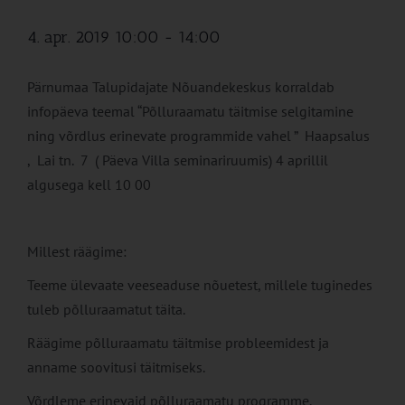
4. apr. 2019 10:00
-
14:00
Pärnumaa Talupidajate Nõuandekeskus korraldab
infopäeva teemal “Põlluraamatu täitmise selgitamine
ning võrdlus erinevate programmide vahel ” Haapsalus
, Lai tn. 7 ( Päeva Villa seminariruumis) 4 aprillil
algusega kell 10 00
Millest räägime:
Teeme ülevaate veeseaduse nõuetest, millele tuginedes
tuleb põlluraamatut täita.
Räägime põlluraamatu täitmise probleemidest ja
anname soovitusi täitmiseks.
Võrdleme erinevaid põlluraamatu programme.