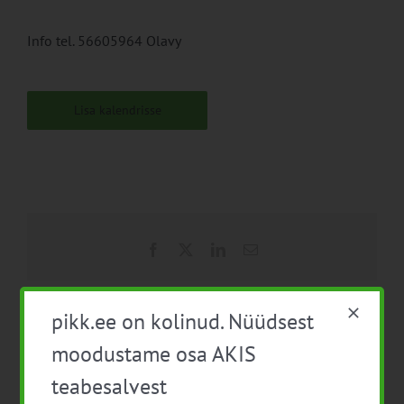
Info tel. 56605964 Olavy
Lisa kalendrisse
Facebook
X
LinkedIn
Email
pikk.ee on kolinud. Nüüdsest
moodustame osa AKIS
Pindala-ja loomatoetuste
Esitluspäev
taotlemine
„Mustikataimede
teabesalvest
lõikamine”