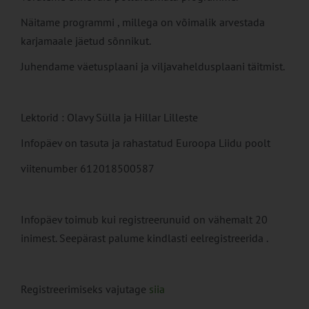
Näitame programmi , millega on võimalik arvestada
karjamaale jäetud sõnnikut.
Juhendame väetusplaani ja viljavaheldusplaani täitmist.
Lektorid : Olavy Sülla ja Hillar Lilleste
Infopäev on tasuta ja rahastatud Euroopa Liidu poolt
viitenumber 612018500587
Infopäev toimub kui registreerunuid on vähemalt 20
inimest. Seepärast palume kindlasti eelregistreerida .
Registreerimiseks vajutage
siia