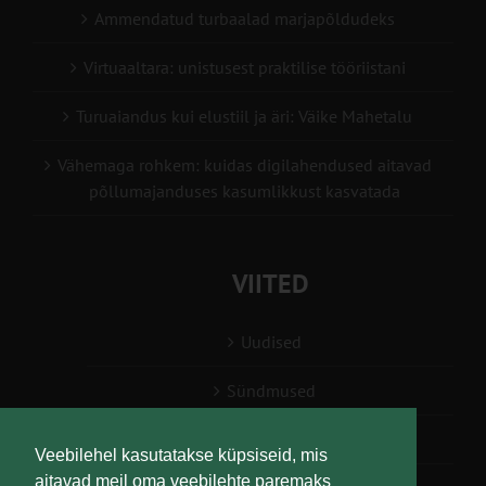
Ammendatud turbaalad marjapõldudeks
Virtuaaltara: unistusest praktilise tööriistani
Turuaiandus kui elustiil ja äri: Väike Mahetalu
Vähemaga rohkem: kuidas digilahendused aitavad
põllumajanduses kasumlikkust kasvatada
VIITED
Uudised
Sündmused
Konsulent, nõustaja
Veebilehel kasutatakse küpsiseid, mis
aitavad meil oma veebilehte paremaks