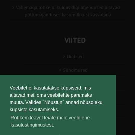
Vähemaga rohkem: kuidas digilahendused aitavad
põllumajanduses kasumlikkust kasvatada
VIITED
Uudised
Sündmused
Konsulent, nõustaja
Veebilehel kasutatakse küpsiseid, mis
aitavad meil oma veebilehte paremaks
Teabesalv
muuta. Valides "Nõustun" annad nõusoleku
küpsiste kasutamiseks.
Liitu uudiskirjaga
Rohkem teavet leiate meie veebilehe
kasutustingimustest.