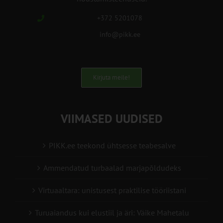
+372 5201078
info@pikk.ee
Kirjuta meile!
VIIMASED UUDISED
PIKK.ee teekond ühtsesse teabesalve
Ammendatud turbaalad marjapõldudeks
Virtuaaltara: unistusest praktilise tööriistani
Turuaiandus kui elustiil ja äri: Väike Mahetalu