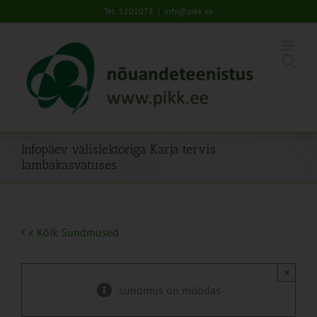
Skip
Tel: 5201078
|
info@pikk.ee
to
content
Infopäev välislektoriga Karja tervis
lambakasvatuses
« Kõik Sündmused
×
sündmus on möödas