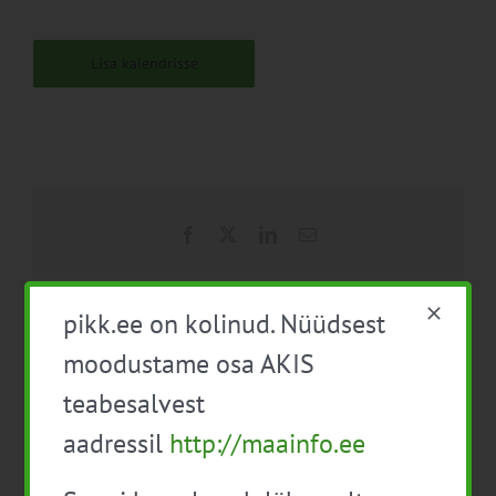
Lisa kalendrisse
Facebook
X
LinkedIn
Email
pikk.ee on kolinud. Nüüdsest
moodustame osa AKIS
Mahepõllumajanduse
Taimekaitsevahendite
aastakonverents 2020
professionaalse kasutaja
teabesalvest
täiendkoolitus
aadressil
http://maainfo.ee