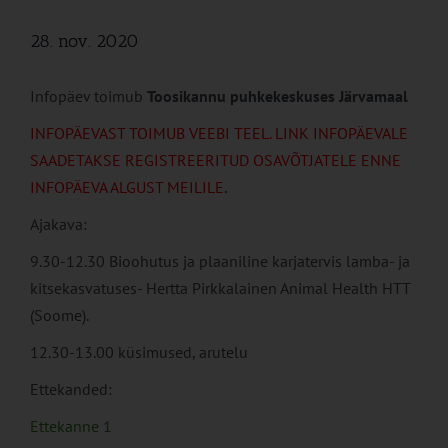
28. nov. 2020
Infopäev toimub
Toosikannu puhkekeskuses Järvamaal
INFOPÄEVAST TOIMUB VEEBI TEEL. LINK INFOPÄEVALE
SAADETAKSE REGISTREERITUD OSAVÕTJATELE ENNE
INFOPÄEVA ALGUST MEILILE.
Ajakava:
9.30-12.30 Bioohutus ja plaaniline karjatervis lamba- ja
kitsekasvatuses- Hertta Pirkkalainen Animal Health HTT
(Soome).
12.30-13.00 küsimused, arutelu
Ettekanded:
Ettekanne 1