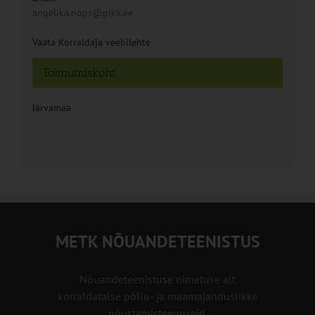
angelika.nops@pikk.ee
Vaata Korraldaja veebilehte
Toimumiskoht
Järvamaa
METK NÕUANDETEENISTUS
Nõuandeteenistuse nimetuse alt
korraldatalse põllu- ja maamajanduslikke
nõustamisteenuseid.