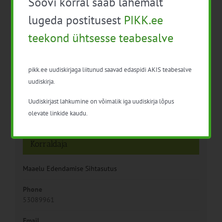
Soovi korral saab lähemalt
lugeda postitusest
PIKK.ee
teekond ühtsesse teabesalve
Detailid
pikk.ee uudiskirjaga liitunud saavad edaspidi AKIS teabesalve
uudiskirja.
Kuupäev:
28. nov. 2020
Uudiskirjast lahkumine on võimalik iga uudiskirja lõpus
olevate linkide kaudu.
Korraldaja
Maaelu Edendamise Sihtasutus
Phone
53089961
Email